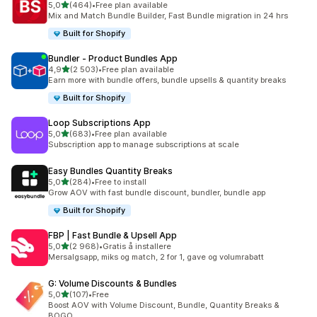
av 5 stjerner
5,0
(464)
•
Free plan available
Totalt 464 omtaler
Mix and Match Bundle Builder, Fast Bundle migration in 24 hrs
Built for Shopify
Bundler ‑ Product Bundles App
av 5 stjerner
4,9
(2 503)
•
Free plan available
Totalt 2503 omtaler
Earn more with bundle offers, bundle upsells & quantity breaks
Built for Shopify
Loop Subscriptions App
av 5 stjerner
5,0
(683)
•
Free plan available
Totalt 683 omtaler
Subscription app to manage subscriptions at scale
Easy Bundles Quantity Breaks
av 5 stjerner
5,0
(284)
•
Free to install
Totalt 284 omtaler
Grow AOV with fast bundle discount, bundler, bundle app
Built for Shopify
FBP | Fast Bundle & Upsell App
av 5 stjerner
5,0
(2 968)
•
Gratis å installere
Totalt 2968 omtaler
Mersalgsapp, miks og match, 2 for 1, gave og volumrabatt
G: Volume Discounts & Bundles
av 5 stjerner
5,0
(107)
•
Free
Totalt 107 omtaler
Boost AOV with Volume Discount, Bundle, Quantity Breaks &
BOGO