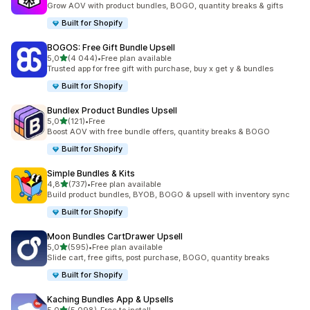
Grow AOV with product bundles, BOGO, quantity breaks & gifts
Built for Shopify
BOGOS: Free Gift Bundle Upsell
av 5 stjerner
5,0
(4 044)
•
Free plan available
Totalt 4044 omtaler
Trusted app for free gift with purchase, buy x get y & bundles
Built for Shopify
Bundlex Product Bundles Upsell
av 5 stjerner
5,0
(121)
•
Free
Totalt 121 omtaler
Boost AOV with free bundle offers, quantity breaks & BOGO
Built for Shopify
Simple Bundles & Kits
av 5 stjerner
4,8
(737)
•
Free plan available
Totalt 737 omtaler
Build product bundles, BYOB, BOGO & upsell with inventory sync
Built for Shopify
Moon Bundles CartDrawer Upsell
av 5 stjerner
5,0
(595)
•
Free plan available
Totalt 595 omtaler
Slide cart, free gifts, post purchase, BOGO, quantity breaks
Built for Shopify
Kaching Bundles App & Upsells
av 5 stjerner