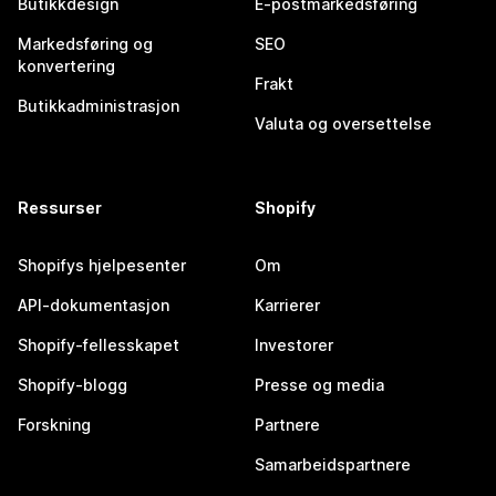
Butikkdesign
E-postmarkedsføring
Markedsføring og
SEO
konvertering
Frakt
Butikkadministrasjon
Valuta og oversettelse
Ressurser
Shopify
Shopifys hjelpesenter
Om
API-dokumentasjon
Karrierer
Shopify-fellesskapet
Investorer
Shopify-blogg
Presse og media
Forskning
Partnere
Samarbeidspartnere