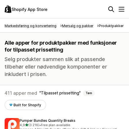
Shopify App Store
Markedsføring og konvertering
Mersalg og pakker
Produktpakker
Alle apper for produktpakker med funksjoner
for tilpasset prissetting
Selg produkter sammen slik at passende
tilbehør eller nødvendige komponenter er
inkludert i prisen.
411 apper med
Tilpasset prissetting
Tøm
Built for Shopify
Pumper Bundles Quantity Breaks
av 5 stjerner
4,9
(3 216)
•
Free plan available
Totalt 3216 omtaler