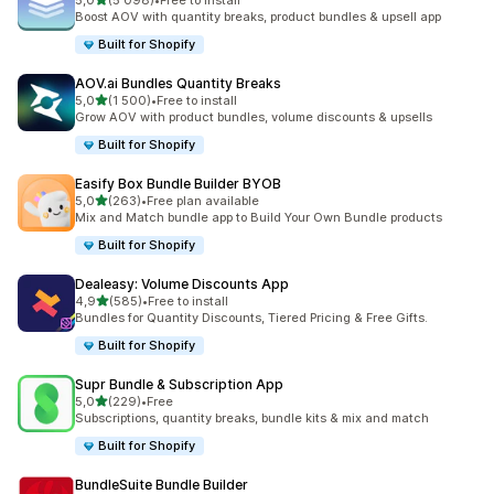
5,0
(5 098)
•
Free to install
Totalt 5098 omtaler
Boost AOV with quantity breaks, product bundles & upsell app
Built for Shopify
AOV.ai Bundles Quantity Breaks
av 5 stjerner
5,0
(1 500)
•
Free to install
Totalt 1500 omtaler
Grow AOV with product bundles, volume discounts & upsells
Built for Shopify
Easify Box Bundle Builder BYOB
av 5 stjerner
5,0
(263)
•
Free plan available
Totalt 263 omtaler
Mix and Match bundle app to Build Your Own Bundle products
Built for Shopify
Dealeasy: Volume Discounts App
av 5 stjerner
4,9
(585)
•
Free to install
Totalt 585 omtaler
Bundles for Quantity Discounts, Tiered Pricing & Free Gifts.
Built for Shopify
Supr Bundle & Subscription App
av 5 stjerner
5,0
(229)
•
Free
Totalt 229 omtaler
Subscriptions, quantity breaks, bundle kits & mix and match
Built for Shopify
BundleSuite Bundle Builder