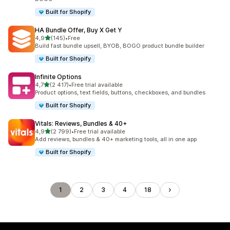
Built for Shopify
HA Bundle Offer, Buy X Get Y
av 5 stjerner
4,9
(145)
•
Free
Totalt 145 omtaler
Build fast bundle upsell, BYOB, BOGO product bundle builder
Built for Shopify
Infinite Options
av 5 stjerner
4,7
(2 417)
•
Free trial available
Totalt 2417 omtaler
Product options, text fields, buttons, checkboxes, and bundles
Built for Shopify
Vitals: Reviews, Bundles & 40+
av 5 stjerner
4,9
(2 799)
•
Free trial available
Totalt 2799 omtaler
Add reviews, bundles & 40+ marketing tools, all in one app
Built for Shopify
1
2
3
4
18