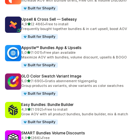
Increase AOV with Bundle offers, Free Gift & Volume Discount!
Built for Shopify
Upsell & Cross Sell — Selleasy
av 5 stjerner
4,9
(2 486)
•
Free to install
Totalt 2486 omtaler
Frequently bought together bundles & in cart upsell, boost AOV
Built for Shopify
Appstle℠ Bundles App & Upsells
av 5 stjerner
5,0
(1 001)
•
Free plan available
Totalt 1001 omtaler
Maximize AOV with bundles, volume discount, upsells & BOGO
Built for Shopify
GLO Color Swatch Variant Image
av 5 stjerner
5,0
(1 690)
•
Gratis abonnement tilgjengelig
Totalt 1690 omtaler
Group products as variants, show variants as color swatches
Built for Shopify
Easy Bundles: Bundle Builder
av 5 stjerner
4,9
(1 092)
•
Free to install
Totalt 1092 omtaler
Grow AOV with all product bundles, bundle builder, mix & match
Built for Shopify
SMART Bundles Volume Discounts
av 5 stjerner
4,9
(266)
•
Free
Totalt 266 omtaler