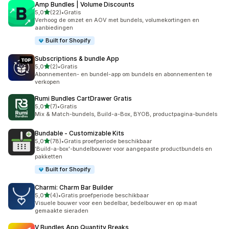
Amp Bundles | Volume Discounts
van 5 sterren
5,0
(22)
•
Gratis
22 recensies in totaal
Verhoog de omzet en AOV met bundels, volumekortingen en
aanbiedingen
Built for Shopify
Subscriptions & bundle App
van 5 sterren
5,0
(2)
•
Gratis
2 recensies in totaal
Abonnementen- en bundel-app om bundels en abonnementen te
verkopen
Rumi Bundles CartDrawer Gratis
van 5 sterren
5,0
(7)
•
Gratis
7 recensies in totaal
Mix & Match-bundels, Build-a-Box, BYOB, productpagina-bundels
Bundable ‑ Customizable Kits
van 5 sterren
5,0
(78)
•
Gratis proefperiode beschikbaar
78 recensies in totaal
'Build-a-box'-bundelbouwer voor aangepaste productbundels en
pakketten
Built for Shopify
Charmi: Charm Bar Builder
van 5 sterren
5,0
(4)
•
Gratis proefperiode beschikbaar
4 recensies in totaal
Visuele bouwer voor een bedelbar, bedelbouwer en op maat
gemaakte sieraden
V Bundles App Quantity Breaks