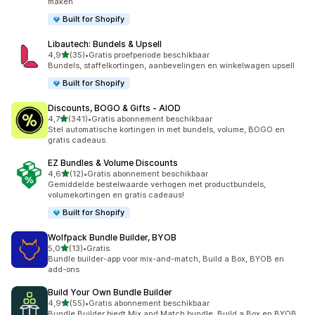
maken
Built for Shopify
Libautech: Bundels & Upsell
van 5 sterren
4,9
(35)
•
Gratis proefperiode beschikbaar
35 recensies in totaal
Bundels, staffelkortingen, aanbevelingen en winkelwagen upsell
Built for Shopify
Discounts, BOGO & Gifts ‑ AIOD
van 5 sterren
4,7
(341)
•
Gratis abonnement beschikbaar
341 recensies in totaal
Stel automatische kortingen in met bundels, volume, BOGO en
gratis cadeaus.
EZ Bundles & Volume Discounts
van 5 sterren
4,6
(12)
•
Gratis abonnement beschikbaar
12 recensies in totaal
Gemiddelde bestelwaarde verhogen met productbundels,
volumekortingen en gratis cadeaus!
Built for Shopify
Wolfpack Bundle Builder, BYOB
van 5 sterren
5,0
(13)
•
Gratis
13 recensies in totaal
Bundle builder-app voor mix-and-match, Build a Box, BYOB en
add-ons
Build Your Own Bundle Builder
van 5 sterren
4,9
(55)
•
Gratis abonnement beschikbaar
55 recensies in totaal
Bundle Builder biedt Mix and Match bundle, Build a Box en BYOB