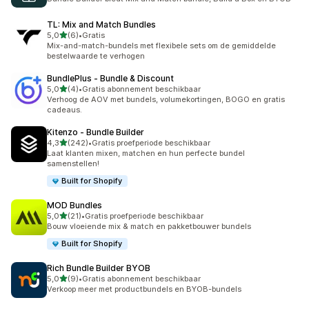
TL: Mix and Match Bundles
van 5 sterren
5,0
(6)
•
Gratis
6 recensies in totaal
Mix-and-match-bundels met flexibele sets om de gemiddelde
bestelwaarde te verhogen
BundlePlus ‑ Bundle & Discount
van 5 sterren
5,0
(4)
•
Gratis abonnement beschikbaar
4 recensies in totaal
Verhoog de AOV met bundels, volumekortingen, BOGO en gratis
cadeaus.
Kitenzo ‑ Bundle Builder
van 5 sterren
4,3
(242)
•
Gratis proefperiode beschikbaar
242 recensies in totaal
Laat klanten mixen, matchen en hun perfecte bundel
samenstellen!
Built for Shopify
MOD Bundles
van 5 sterren
5,0
(21)
•
Gratis proefperiode beschikbaar
21 recensies in totaal
Bouw vloeiende mix & match en pakketbouwer bundels
Built for Shopify
Rich Bundle Builder BYOB
van 5 sterren
5,0
(9)
•
Gratis abonnement beschikbaar
9 recensies in totaal
Verkoop meer met productbundels en BYOB-bundels