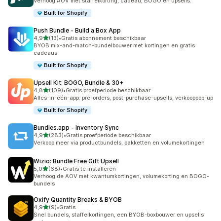
Verhoog AOV met staffelkorting, cadeau, BOGO en upsells.
Built for Shopify
Push Bundle ‑ Build a Box App
van 5 sterren
4,9
(13)
•
Gratis abonnement beschikbaar
13 recensies in totaal
BYOB mix-and-match-bundelbouwer met kortingen en gratis
cadeaus
Built for Shopify
Upsell Kit: BOGO, Bundle & 30+
van 5 sterren
4,8
(109)
•
Gratis proefperiode beschikbaar
109 recensies in totaal
Alles-in-één-app: pre-orders, post-purchase-upsells, verkooppop-up
Built for Shopify
Bundles.app ‑ Inventory Sync
van 5 sterren
4,9
(283)
•
Gratis proefperiode beschikbaar
283 recensies in totaal
Verkoop meer via productbundels, pakketten en volumekortingen
Wizio: Bundle Free Gift Upsell
van 5 sterren
5,0
(68)
•
Gratis te installeren
68 recensies in totaal
Verhoog de AOV met kwantumkortingen, volumekorting en BOGO-
bundels
Oxify Quantity Breaks & BYOB
van 5 sterren
4,9
(9)
•
Gratis
9 recensies in totaal
Snel bundels, staffelkortingen, een BYOB-boxbouwer en upsells