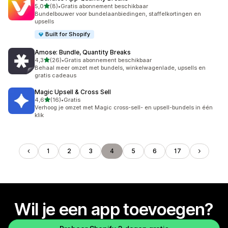
van 5 sterren
5,0
(8)
•
Gratis abonnement beschikbaar
8 recensies in totaal
Bundelbouwer voor bundelaanbiedingen, staffelkortingen en
upsells
Built for Shopify
Amose: Bundle, Quantity Breaks
van 5 sterren
4,3
(26)
•
Gratis abonnement beschikbaar
26 recensies in totaal
Behaal meer omzet met bundels, winkelwagenlade, upsells en
gratis cadeaus
Magic Upsell & Cross Sell
van 5 sterren
4,6
(16)
•
Gratis
16 recensies in totaal
Verhoog je omzet met Magic cross-sell- en upsell-bundels in één
klik
1
2
3
4
5
6
17
Wil je een app toevoegen?