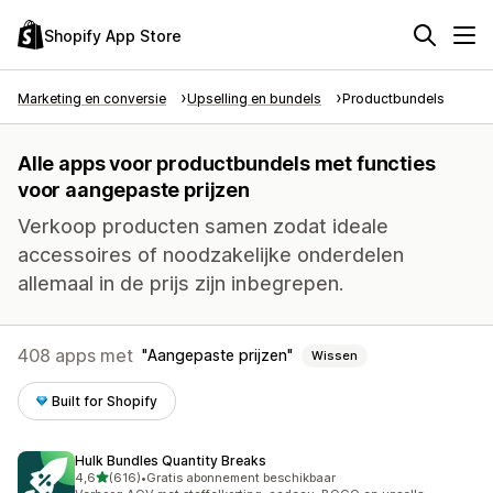
Shopify App Store
Marketing en conversie
Upselling en bundels
Productbundels
Alle apps voor productbundels met functies
voor aangepaste prijzen
Verkoop producten samen zodat ideale
accessoires of noodzakelijke onderdelen
allemaal in de prijs zijn inbegrepen.
408 apps met
Aangepaste prijzen
Wissen
Built for Shopify
Hulk Bundles Quantity Breaks
van 5 sterren
4,6
(616)
•
Gratis abonnement beschikbaar
616 recensies in totaal