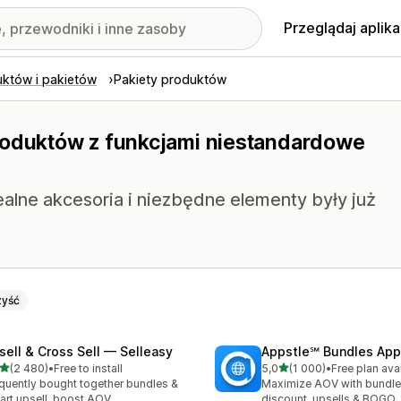
Przeglądaj aplika
uktów i pakietów
Pakiety produktów
produktów z funkcjami niestandardowe
alne akcesoria i niezbędne elementy były już
yść
sell & Cross Sell — Selleasy
Appstle℠ Bundles App
na 5 gwiazdek
na 5 gwiazdek
(2 480)
•
Free to install
5,0
(1 000)
•
Free plan ava
zna liczba recenzji: 2480
Łączna liczba recenzji: 10
quently bought together bundles &
Maximize AOV with bundle
cart upsell, boost AOV
discount, upsells & BOGO