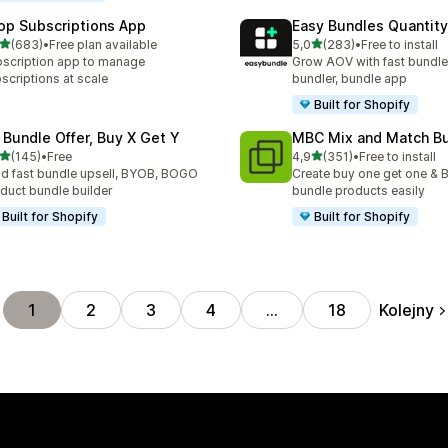
op Subscriptions App
Easy Bundles Quantity
na 5 gwiazdek
na 5 gwiazdek
(683)
•
Free plan available
5,0
(283)
•
Free to install
zna liczba recenzji: 683
Łączna liczba recenzji: 28
scription app to manage
Grow AOV with fast bundle
scriptions at scale
bundler, bundle app
Built for Shopify
 Bundle Offer, Buy X Get Y
MBC Mix and Match B
na 5 gwiazdek
na 5 gwiazdek
(145)
•
Free
4,9
(351)
•
Free to install
zna liczba recenzji: 145
Łączna liczba recenzji: 351
ld fast bundle upsell, BYOB, BOGO
Create buy one get one & B
duct bundle builder
bundle products easily
Built for Shopify
Built for Shopify
Kolejny
1
2
3
4
…
18