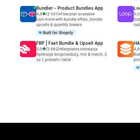
Bundler ‑ Product Bundles App
Lo
na 5 gwiazdek
4,9
(2 501)
•
Free plan available
5,0
Łączna liczba recenzji: 2501
Łąc
Earn more with bundle offers, bundle
Sub
upsells & quantity breaks
sub
Built for Shopify
FBP | Fast Bundle & Upsell App
HA
na 5 gwiazdek
5,0
(2 962)
•
Bezpłatna instalacja
4,9
Łączna liczba recenzji: 2962
Łąc
Aplikacja dosprzedaży, mix & match, 2
Bui
za 1, prezent i rabat
pro