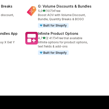
 Breaks
G: Volume Discounts & Bundles
na 5 gwiazdek
5,0
(107)
•
Free
3
Łączna liczba recenzji: 107
 discount,
Boost AOV with Volume Discount,
Bundle, Quantity Breaks & BOGO
Built for Shopify
undles App
Infinite Product Options
na 5 gwiazdek
4,7
(2 417)
•
Free trial available
Łączna liczba recenzji: 2417
uy X Get Y
Infinite options for product options,
text fields & add-ons
Built for Shopify