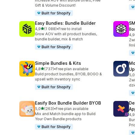
Increase AOV with Bundle offers, Free
Gift & Volume Discount!
Built for Shopify
Easy Bundles: Bundle Builder
SM
na 5 gwiazdek
4,9
(1 088)
•
Free to install
Il
Łączna liczba recenzji: 1088
Grow AOV with all product bundles,
4,9
Łąc
bundle builder, mix & match
Zwi
Ilo
Built for Shopify
Simple Bundles & Kits
Mo
na 5 gwiazdek
4,8
(737)
•
Free plan available
Up
Łączna liczba recenzji: 737
Build product bundles, BYOB, BOGO &
5,0
Łąc
upsell with inventory sync
Zwi
dzi
Built for Shopify
Easify Box Bundle Builder BYOB
De
na 5 gwiazdek
5,0
(263)
•
Free plan available
Ap
Łączna liczba recenzji: 263
Mix and Match bundle app to Build
4,9
Łąc
Your Own Bundle products
Bun
Pri
Built for Shopify