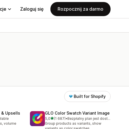
cje
Zaloguj się
Rozpocznij za darmo
Built for Shopify
 & Upsells
GLO Color Swatch Variant Image
na 5 gwiazdek
ilable
5,0
(1 687)
•
Bezpłatny plan jest dostępny
00
Łączna liczba recenzji: 1687
s, volume
Group products as variants, show
variants as color swatches