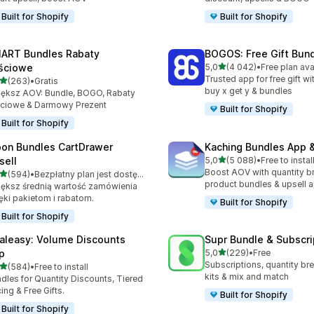
Built for Shopify
Built for Shopify
ART Bundles Rabaty
BOGOS: Free Gift Bund
na 5 gwiazdek
ościowe
5,0
(4 042)
•
Free plan ava
Łączna liczba recenzji: 40
Trusted app for free gift w
na 5 gwiazdek
(263)
•
Gratis
zna liczba recenzji: 263
buy x get y & bundles
ększ AOV: Bundle, BOGO, Rabaty
ściowe & Darmowy Prezent
Built for Shopify
Built for Shopify
on Bundles CartDrawer
Kaching Bundles App &
na 5 gwiazdek
sell
5,0
(5 088)
•
Free to instal
Łączna liczba recenzji: 50
Boost AOV with quantity b
na 5 gwiazdek
(594)
•
Bezpłatny plan jest dostępny
zna liczba recenzji: 594
product bundles & upsell 
ększ średnią wartość zamówienia
ęki pakietom i rabatom.
Built for Shopify
Built for Shopify
aleasy: Volume Discounts
Supr Bundle & Subscri
na 5 gwiazdek
p
5,0
(229)
•
Free
Łączna liczba recenzji: 22
Subscriptions, quantity br
na 5 gwiazdek
(584)
•
Free to install
zna liczba recenzji: 584
kits & mix and match
dles for Quantity Discounts, Tiered
cing & Free Gifts.
Built for Shopify
Built for Shopify