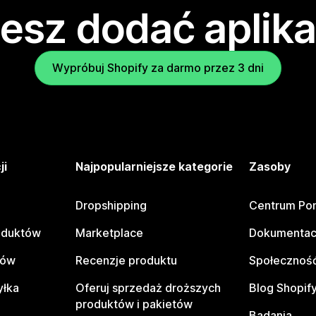
esz dodać aplika
Wypróbuj Shopify za darmo przez 3 dni
ji
Najpopularniejsze kategorie
Zasoby
Dropshipping
Centrum Po
oduktów
Marketplace
Dokumentac
tów
Recenzje produktu
Społeczność
yłka
Oferuj sprzedaż droższych
Blog Shopif
produktów i pakietów
Badania