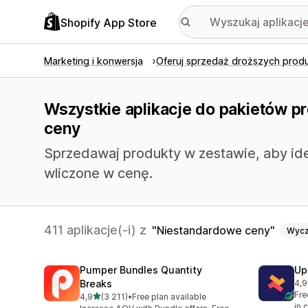
Shopify App Store
Marketing i konwersja
Oferuj sprzedaż droższych prod
Wszystkie aplikacje do pakietów 
ceny
Sprzedawaj produkty w zestawie, aby ide
wliczone w cenę.
411 aplikacje(-i) z
Niestandardowe ceny
Wycz
Pumper Bundles Quantity
Up
Breaks
4,9
Łąc
Fre
na 5 gwiazdek
4,9
(3 211)
•
Free plan available
Łączna liczba recenzji: 3211
in 