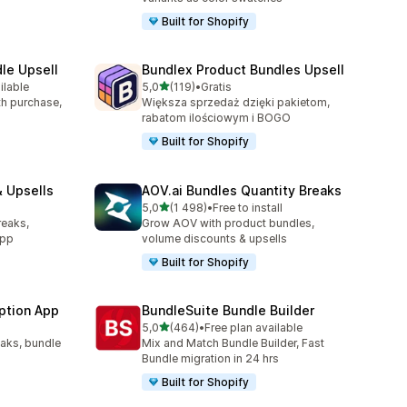
Built for Shopify
le Upsell
Bundlex Product Bundles Upsell
na 5 gwiazdek
ilable
5,0
(119)
•
Gratis
42
Łączna liczba recenzji: 119
ith purchase,
Większa sprzedaż dzięki pakietom,
rabatom ilościowym i BOGO
Built for Shopify
 Upsells
AOV.ai Bundles Quantity Breaks
na 5 gwiazdek
l
5,0
(1 498)
•
Free to install
88
Łączna liczba recenzji: 1498
reaks,
Grow AOV with product bundles,
app
volume discounts & upsells
Built for Shopify
ption App
BundleSuite Bundle Builder
na 5 gwiazdek
5,0
(464)
•
Free plan available
9
Łączna liczba recenzji: 464
eaks, bundle
Mix and Match Bundle Builder, Fast
Bundle migration in 24 hrs
Built for Shopify