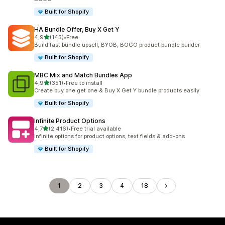
Built for Shopify
HA Bundle Offer, Buy X Get Y
5 yıldız üzerinden
4,9
(145)
•
Free
toplam 145 değerlendirme
Build fast bundle upsell, BYOB, BOGO product bundle builder
Built for Shopify
MBC Mix and Match Bundles App
5 yıldız üzerinden
4,9
(351)
•
Free to install
toplam 351 değerlendirme
Create buy one get one & Buy X Get Y bundle products easily
Built for Shopify
Infinite Product Options
5 yıldız üzerinden
4,7
(2.416)
•
Free trial available
toplam 2416 değerlendirme
Infinite options for product options, text fields & add-ons
Built for Shopify
1
2
3
4
18