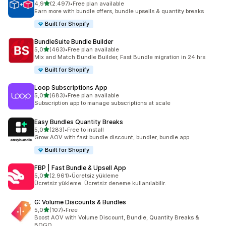
5 yıldız üzerinden
4,9
(2.497)
•
Free plan available
toplam 2497 değerlendirme
Earn more with bundle offers, bundle upsells & quantity breaks
Built for Shopify
BundleSuite Bundle Builder
5 yıldız üzerinden
5,0
(463)
•
Free plan available
toplam 463 değerlendirme
Mix and Match Bundle Builder, Fast Bundle migration in 24 hrs
Built for Shopify
Loop Subscriptions App
5 yıldız üzerinden
5,0
(683)
•
Free plan available
toplam 683 değerlendirme
Subscription app to manage subscriptions at scale
Easy Bundles Quantity Breaks
5 yıldız üzerinden
5,0
(283)
•
Free to install
toplam 283 değerlendirme
Grow AOV with fast bundle discount, bundler, bundle app
Built for Shopify
FBP | Fast Bundle & Upsell App
5 yıldız üzerinden
5,0
(2.961)
•
Ücretsiz yükleme
toplam 2961 değerlendirme
Ücretsiz yükleme. Ücretsiz deneme kullanılabilir.
G: Volume Discounts & Bundles
5 yıldız üzerinden
5,0
(107)
•
Free
toplam 107 değerlendirme
Boost AOV with Volume Discount, Bundle, Quantity Breaks &
BOGO