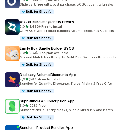
5,0
(593)
•
Free plan available
toplam 593 değerlendirme
Slide cart, free gifts, post purchase, BOGO, quantity breaks
Built for Shopify
AOV.ai Bundles Quantity Breaks
5 yıldız üzerinden
5,0
(1.498)
•
Free to install
toplam 1498 değerlendirme
Grow AOV with product bundles, volume discounts & upsells
Built for Shopify
Easify Box Bundle Builder BYOB
5 yıldız üzerinden
5,0
(263)
•
Free plan available
toplam 263 değerlendirme
Mix and Match bundle app to Build Your Own Bundle products
Built for Shopify
Dealeasy: Volume Discounts App
5 yıldız üzerinden
4,9
(584)
•
Free to install
toplam 584 değerlendirme
Bundles for Quantity Discounts, Tiered Pricing & Free Gifts.
Built for Shopify
Supr Bundle & Subscription App
5 yıldız üzerinden
5,0
(228)
•
Free
toplam 228 değerlendirme
Subscriptions, quantity breaks, bundle kits & mix and match
Built for Shopify
Bundler ‑ Product Bundles App