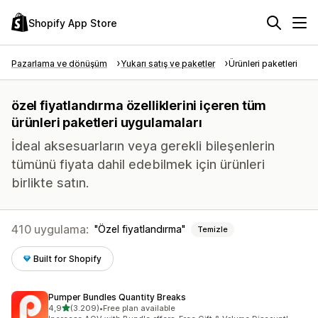
Shopify App Store
Pazarlama ve dönüşüm
Yukarı satış ve paketler
Ürünleri paketleri
özel fiyatlandırma özelliklerini içeren tüm
ürünleri paketleri uygulamaları
İdeal aksesuarların veya gerekli bileşenlerin
tümünü fiyata dahil edebilmek için ürünleri
birlikte satın.
410 uygulama:
Özel fiyatlandırma
Temizle
Built for Shopify
Pumper Bundles Quantity Breaks
5 yıldız üzerinden
4,9
(3.209)
•
Free plan available
toplam 3209 değerlendirme