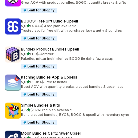
Grow AOV with product bundles, BOGO, quantity breaks & gifts
Built for Shopify
BOGOS: Free Gift Bundle Upsell
5 yıldız üzerinden
5,0
(4.040)
•
Free plan available
toplam 4040 değerlendirme
Trusted app for free gift with purchase, buy x get y & bundles
Built for Shopify
Bundlex Product Bundles Upsell
5 yıldız üzerinden
5,0
(119)
•
Ücretsiz
toplam 119 değerlendirme
Paketler, miktar indirimleri ve BOGO ile daha fazla satış
Built for Shopify
Kaching Bundles App & Upsells
5 yıldız üzerinden
5,0
(5.084)
•
Free to install
toplam 5084 değerlendirme
Boost AOV with quantity breaks, product bundles & upsell app
Built for Shopify
Simple Bundles & Kits
5 yıldız üzerinden
4,8
(737)
•
Free plan available
toplam 737 değerlendirme
Build product bundles, BYOB, BOGO & upsell with inventory sync
Built for Shopify
Moon Bundles CartDrawer Upsell
5 yıldız üzerinden