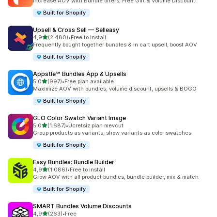
Increase AOV with Bundle offers, Free Gift & Volume Discount!
Built for Shopify
Upsell & Cross Sell — Selleasy
5 yıldız üzerinden
4,9
(2.480)
•
Free to install
toplam 2480 değerlendirme
Frequently bought together bundles & in cart upsell, boost AOV
Built for Shopify
Appstle℠ Bundles App & Upsells
5 yıldız üzerinden
5,0
(997)
•
Free plan available
toplam 997 değerlendirme
Maximize AOV with bundles, volume discount, upsells & BOGO
Built for Shopify
GLO Color Swatch Variant Image
5 yıldız üzerinden
5,0
(1.687)
•
Ücretsiz plan mevcut
toplam 1687 değerlendirme
Group products as variants, show variants as color swatches
Built for Shopify
Easy Bundles: Bundle Builder
5 yıldız üzerinden
4,9
(1.086)
•
Free to install
toplam 1086 değerlendirme
Grow AOV with all product bundles, bundle builder, mix & match
Built for Shopify
SMART Bundles Volume Discounts
5 yıldız üzerinden
4,9
(263)
•
Free
toplam 263 değerlendirme