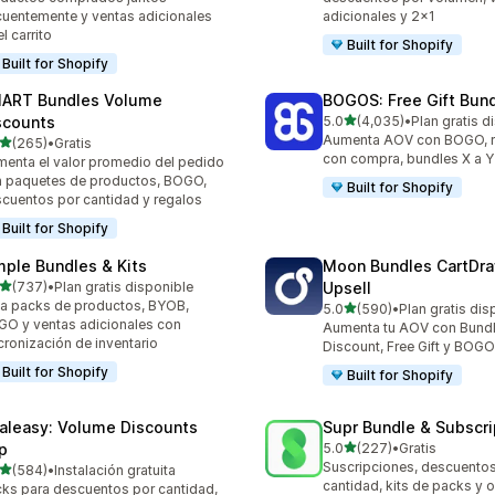
cuentemente y ventas adicionales
adicionales y 2x1
el carrito
Built for Shopify
Built for Shopify
ART Bundles Volume
BOGOS: Free Gift Bund
de 5 estrellas
scounts
5.0
(4,035)
•
Plan gratis d
4035 reseñas en total
Aumenta AOV con BOGO, re
de 5 estrellas
(265)
•
Gratis
 reseñas en total
con compra, bundles X a Y
enta el valor promedio del pedido
 paquetes de productos, BOGO,
Built for Shopify
cuentos por cantidad y regalos
Built for Shopify
mple Bundles & Kits
Moon Bundles CartDr
de 5 estrellas
(737)
•
Plan gratis disponible
Upsell
 reseñas en total
a packs de productos, BYOB,
de 5 estrellas
5.0
(590)
•
Plan gratis dis
590 reseñas en total
O y ventas adicionales con
Aumenta tu AOV con Bundl
cronización de inventario
Discount, Free Gift y BOG
Built for Shopify
Built for Shopify
aleasy: Volume Discounts
Supr Bundle & Subscri
de 5 estrellas
p
5.0
(227)
•
Gratis
227 reseñas en total
Suscripciones, descuento
de 5 estrellas
(584)
•
Instalación gratuita
 reseñas en total
cantidad, kits de packs y 
ks para descuentos por cantidad,