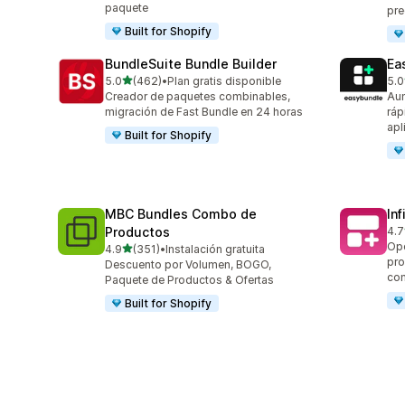
paquete
pre
Built for Shopify
BundleSuite Bundle Builder
Ea
de 5 estrellas
5.0
(462)
•
Plan gratis disponible
5.0
462 reseñas en total
283
Creador de paquetes combinables,
Aum
migración de Fast Bundle en 24 horas
ráp
apl
Built for Shopify
MBC Bundles Combo de
In
Productos
4.7
241
Opc
de 5 estrellas
4.9
(351)
•
Instalación gratuita
351 reseñas en total
pro
Descuento por Volumen, BOGO,
co
Paquete de Productos & Ofertas
Built for Shopify