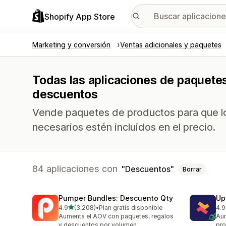
Shopify App Store
Marketing y conversión
Ventas adicionales y paquetes
Todas las aplicaciones de paquete
descuentos
Vende paquetes de productos para que lo
necesarios estén incluidos en el precio.
84 aplicaciones con
Descuentos
Borrar
Pumper Bundles: Descuento Qty
Up
de 5 estrellas
4.9
(3,208)
•
Plan gratis disponible
4.9
3208 reseñas en total
247
Aumenta el AOV con paquetes, regalos
Aum
y descuentos por volumen
pro