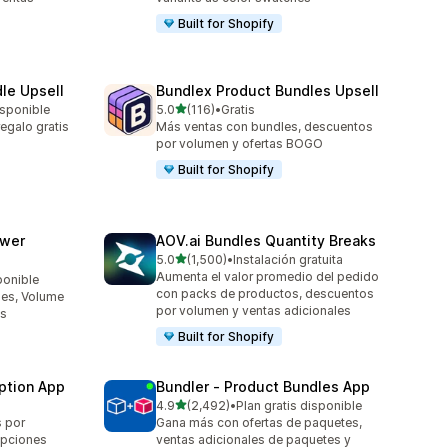
Built for Shopify
le Upsell
Bundlex Product Bundles Upsell
de 5 estrellas
isponible
5.0
(116)
•
Gratis
116 reseñas en total
galo gratis
Más ventas con bundles, descuentos
por volumen y ofertas BOGO
Built for Shopify
awer
AOV.ai Bundles Quantity Breaks
de 5 estrellas
5.0
(1,500)
•
Instalación gratuita
1500 reseñas en total
Aumenta el valor promedio del pedido
ponible
con packs de productos, descuentos
es, Volume
por volumen y ventas adicionales
Os
Built for Shopify
ption App
Bundler ‑ Product Bundles App
de 5 estrellas
4.9
(2,492)
•
Plan gratis disponible
2492 reseñas en total
s por
Gana más con ofertas de paquetes,
opciones
ventas adicionales de paquetes y