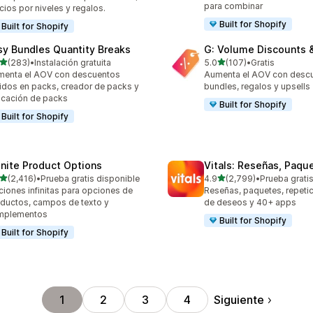
para combinar
cios por niveles y regalos.
Built for Shopify
Built for Shopify
sy Bundles Quantity Breaks
G: Volume Discounts 
de 5 estrellas
de 5 estrellas
(283)
•
Instalación gratuita
5.0
(107)
•
Gratis
 reseñas en total
107 reseñas en total
enta el AOV con descuentos
Aumenta el AOV con descu
idos en packs, creador de packs y
bundles, regalos y upsells
icación de packs
Built for Shopify
Built for Shopify
finite Product Options
Vitals: Reseñas, Paque
de 5 estrellas
de 5 estrellas
(2,416)
•
Prueba gratis disponible
4.9
(2,799)
•
Prueba grati
6 reseñas en total
2799 reseñas en total
iones infinitas para opciones de
Reseñas, paquetes, repetici
ductos, campos de texto y
de deseos y 40+ apps
mplementos
Built for Shopify
Built for Shopify
Siguiente
1
2
3
4