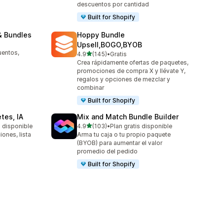
descuentos por cantidad
Built for Shopify
& Bundles
Hoppy Bundle
Upsell,BOGO,BYOB
entos,
de 5 estrellas
4.9
(145)
•
Gratis
145 reseñas en total
Crea rápidamente ofertas de paquetes,
promociones de compra X y llévate Y,
regalos y opciones de mezclar y
combinar
Built for Shopify
tes, IA
Mix and Match Bundle Builder
de 5 estrellas
s disponible
4.9
(103)
•
Plan gratis disponible
103 reseñas en total
ones, lista
Arma tu caja o tu propio paquete
(BYOB) para aumentar el valor
promedio del pedido
Built for Shopify