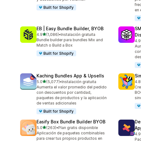
fre
Built for Shopify
en 
EB | Easy Bundle Builder, BYOB
SM
de 5 estrellas
4.9
(1,086)
•
Instalación gratuita
Di
1086 reseñas en total
Bundle builder para bundles Mix and
4.9
265
Match o Build a Box
Aum
con
Built for Shopify
des
Kaching Bundles App & Upsells
Si
de 5 estrellas
5.0
(5,077)
•
Instalación gratuita
4.8
5077 reseñas en total
737
Aumenta el valor promedio del pedido
Cre
con descuentos por cantidad,
BOG
paquetes de productos y la aplicación
sin
de ventas adicionales
Built for Shopify
Easify Box Bundle Builder BYOB
De
de 5 estrellas
5.0
(263)
•
Plan gratis disponible
Ap
263 reseñas en total
Aplicación de paquetes combinables
4.9
584
para crear tus propios productos en
Pac