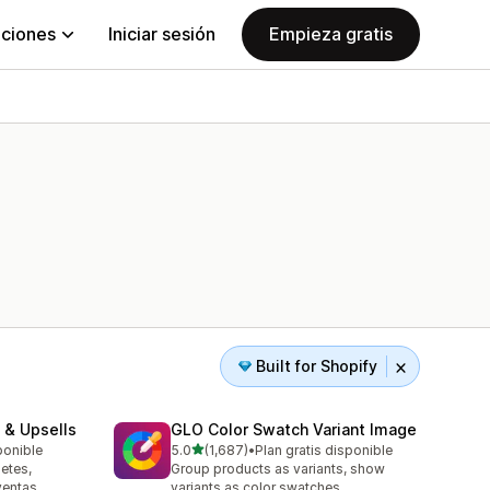
aciones
Iniciar sesión
Empieza gratis
Built for Shopify
 & Upsells
GLO Color Swatch Variant Image
de 5 estrellas
ponible
5.0
(1,687)
•
Plan gratis disponible
1687 reseñas en total
etes,
Group products as variants, show
ventas
variants as color swatches