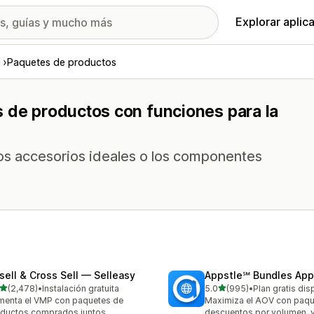
Explorar aplic
Paquetes de productos
s de productos con funciones para la
s accesorios ideales o los componentes
sell & Cross Sell — Selleasy
Appstle℠ Bundles App
de 5 estrellas
de 5 estrellas
(2,478)
•
Instalación gratuita
5.0
(995)
•
Plan gratis dis
8 reseñas en total
995 reseñas en total
enta el VMP con paquetes de
Maximiza el AOV con paqu
ductos comprados juntos
descuentos por volumen, 