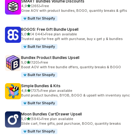
SMART Bundles Volume Discounts
/ 5 tähteä
4,9
(265)
•
Free
265 arvostelua yhteensä
Grow AOV with product bundles, BOGO, quantity breaks & gifts
Built for Shopify
BOGOS: Free Gift Bundle Upsell
/ 5 tähteä
5,0
(4 044)
•
Free plan available
4044 arvostelua yhteensä
Trusted app for free gift with purchase, buy x get y & bundles
Built for Shopify
Bundlex Product Bundles Upsell
/ 5 tähteä
5,0
(120)
•
Free
120 arvostelua yhteensä
Boost AOV with free bundle offers, quantity breaks & BOGO
Built for Shopify
Simple Bundles & Kits
/ 5 tähteä
4,8
(737)
•
Free plan available
737 arvostelua yhteensä
Build product bundles, BYOB, BOGO & upsell with inventory sync
Built for Shopify
Moon Bundles CartDrawer Upsell
/ 5 tähteä
5,0
(594)
•
Free plan available
594 arvostelua yhteensä
Slide cart, free gifts, post purchase, BOGO, quantity breaks
Built for Shopify