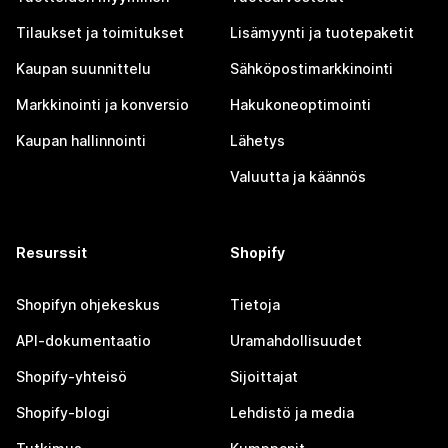
Tilaukset ja toimitukset
Lisämyynti ja tuotepaketit
Kaupan suunnittelu
Sähköpostimarkkinointi
Markkinointi ja konversio
Hakukoneoptimointi
Kaupan hallinnointi
Lähetys
Valuutta ja käännös
Resurssit
Shopify
Shopifyn ohjekeskus
Tietoja
API-dokumentaatio
Uramahdollisuudet
Shopify-yhteisö
Sijoittajat
Shopify-blogi
Lehdistö ja media