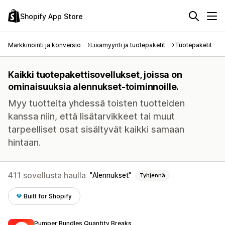
Shopify App Store
Markkinointi ja konversio
Lisämyynti ja tuotepaketit
Tuotepaketit
Kaikki tuotepakettisovellukset, joissa on
ominaisuuksia alennukset-toiminnoille.
Myy tuotteita yhdessä toisten tuotteiden
kanssa niin, että lisätarvikkeet tai muut
tarpeelliset osat sisältyvät kaikki samaan
hintaan.
411 sovellusta haulla
Alennukset
Tyhjennä
Built for Shopify
Pumper Bundles Quantity Breaks