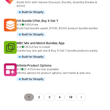
107 arvostelua yhteensä
Boost AOV with Volume Discount, Bundle, Quantity Breaks &
BOGO
Built for Shopify
HA Bundle Offer, Buy X Get Y
/ 5 tähteä
4,9
(145)
•
Free
145 arvostelua yhteensä
Build fast bundle upsell, BYOB, BOGO product bundle builder
Built for Shopify
MBC Mix and Match Bundles App
/ 5 tähteä
4,9
(351)
•
Free to install
351 arvostelua yhteensä
Create buy one get one & Buy X Get Y bundle products easily
Built for Shopify
Infinite Product Options
/ 5 tähteä
4,7
(2 417)
•
Free trial available
2417 arvostelua yhteensä
Infinite options for product options, text fields & add-ons
Built for Shopify
1
2
3
4
18