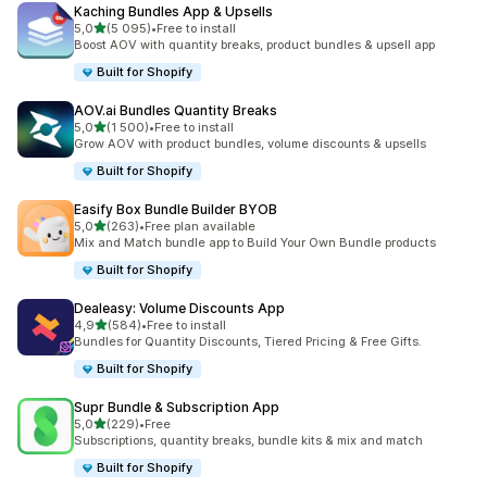
Kaching Bundles App & Upsells
/ 5 tähteä
5,0
(5 095)
•
Free to install
5095 arvostelua yhteensä
Boost AOV with quantity breaks, product bundles & upsell app
Built for Shopify
AOV.ai Bundles Quantity Breaks
/ 5 tähteä
5,0
(1 500)
•
Free to install
1500 arvostelua yhteensä
Grow AOV with product bundles, volume discounts & upsells
Built for Shopify
Easify Box Bundle Builder BYOB
/ 5 tähteä
5,0
(263)
•
Free plan available
263 arvostelua yhteensä
Mix and Match bundle app to Build Your Own Bundle products
Built for Shopify
Dealeasy: Volume Discounts App
/ 5 tähteä
4,9
(584)
•
Free to install
584 arvostelua yhteensä
Bundles for Quantity Discounts, Tiered Pricing & Free Gifts.
Built for Shopify
Supr Bundle & Subscription App
/ 5 tähteä
5,0
(229)
•
Free
229 arvostelua yhteensä
Subscriptions, quantity breaks, bundle kits & mix and match
Built for Shopify