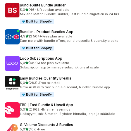
BundleSuite Bundle Builder
/ 5 tähteä
5,0
(464)
•
Free plan available
464 arvostelua yhteensä
Mix and Match Bundle Builder, Fast Bundle migration in 24 hrs
Built for Shopify
Bundler ‑ Product Bundles App
/ 5 tähteä
4,9
(2 504)
•
Free plan available
2504 arvostelua yhteensä
Earn more with bundle offers, bundle upsells & quantity breaks
Built for Shopify
Loop Subscriptions App
/ 5 tähteä
5,0
(683)
•
Free plan available
683 arvostelua yhteensä
Subscription app to manage subscriptions at scale
Easy Bundles Quantity Breaks
/ 5 tähteä
5,0
(283)
•
Free to install
283 arvostelua yhteensä
Grow AOV with fast bundle discount, bundler, bundle app
Built for Shopify
FBP | Fast Bundle & Upsell App
/ 5 tähteä
5,0
(2 962)
•
Ilmainen asennus
2962 arvostelua yhteensä
Lisämyynti, mix & match, 2 yhden hinnalla, lahja ja määräale
G: Volume Discounts & Bundles
/ 5 tähteä
5,0
(107)
•
Free