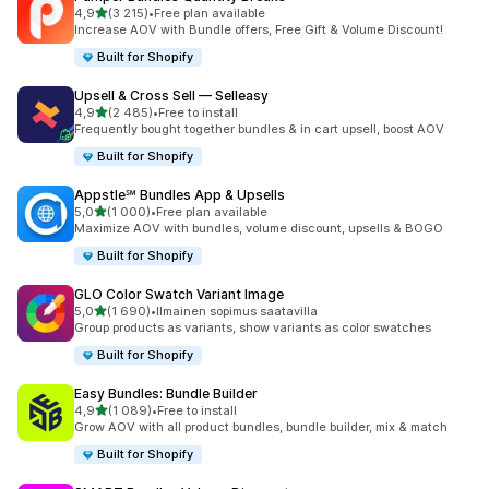
/ 5 tähteä
4,9
(3 215)
•
Free plan available
3215 arvostelua yhteensä
Increase AOV with Bundle offers, Free Gift & Volume Discount!
Built for Shopify
Upsell & Cross Sell — Selleasy
/ 5 tähteä
4,9
(2 485)
•
Free to install
2485 arvostelua yhteensä
Frequently bought together bundles & in cart upsell, boost AOV
Built for Shopify
Appstle℠ Bundles App & Upsells
/ 5 tähteä
5,0
(1 000)
•
Free plan available
1000 arvostelua yhteensä
Maximize AOV with bundles, volume discount, upsells & BOGO
Built for Shopify
GLO Color Swatch Variant Image
/ 5 tähteä
5,0
(1 690)
•
Ilmainen sopimus saatavilla
1690 arvostelua yhteensä
Group products as variants, show variants as color swatches
Built for Shopify
Easy Bundles: Bundle Builder
/ 5 tähteä
4,9
(1 089)
•
Free to install
1089 arvostelua yhteensä
Grow AOV with all product bundles, bundle builder, mix & match
Built for Shopify