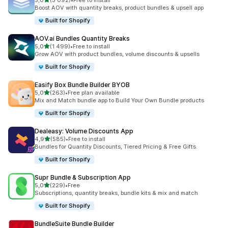
5,0
(5 092)
•
Free to install
Totalt 5092 omtaler
Boost AOV with quantity breaks, product bundles & upsell app
Built for Shopify
AOV.ai Bundles Quantity Breaks
av 5 stjerner
5,0
(1 499)
•
Free to install
Totalt 1499 omtaler
Grow AOV with product bundles, volume discounts & upsells
Built for Shopify
Easify Box Bundle Builder BYOB
av 5 stjerner
5,0
(263)
•
Free plan available
Totalt 263 omtaler
Mix and Match bundle app to Build Your Own Bundle products
Built for Shopify
Dealeasy: Volume Discounts App
av 5 stjerner
4,9
(585)
•
Free to install
Totalt 585 omtaler
Bundles for Quantity Discounts, Tiered Pricing & Free Gifts.
Built for Shopify
Supr Bundle & Subscription App
av 5 stjerner
5,0
(229)
•
Free
Totalt 229 omtaler
Subscriptions, quantity breaks, bundle kits & mix and match
Built for Shopify
BundleSuite Bundle Builder