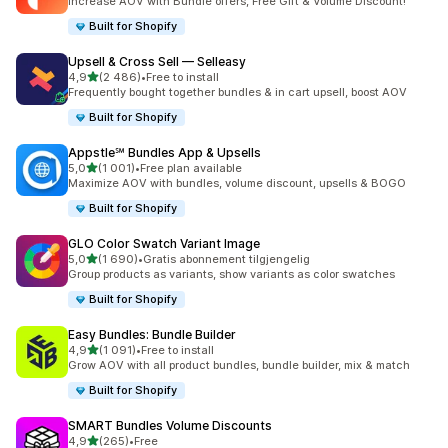
Increase AOV with Bundle offers, Free Gift & Volume Discount!
Built for Shopify
Upsell & Cross Sell — Selleasy
av 5 stjerner
4,9
(2 486)
•
Free to install
Totalt 2486 omtaler
Frequently bought together bundles & in cart upsell, boost AOV
Built for Shopify
Appstle℠ Bundles App & Upsells
av 5 stjerner
5,0
(1 001)
•
Free plan available
Totalt 1001 omtaler
Maximize AOV with bundles, volume discount, upsells & BOGO
Built for Shopify
GLO Color Swatch Variant Image
av 5 stjerner
5,0
(1 690)
•
Gratis abonnement tilgjengelig
Totalt 1690 omtaler
Group products as variants, show variants as color swatches
Built for Shopify
Easy Bundles: Bundle Builder
av 5 stjerner
4,9
(1 091)
•
Free to install
Totalt 1091 omtaler
Grow AOV with all product bundles, bundle builder, mix & match
Built for Shopify
SMART Bundles Volume Discounts
av 5 stjerner
4,9
(265)
•
Free
Totalt 265 omtaler