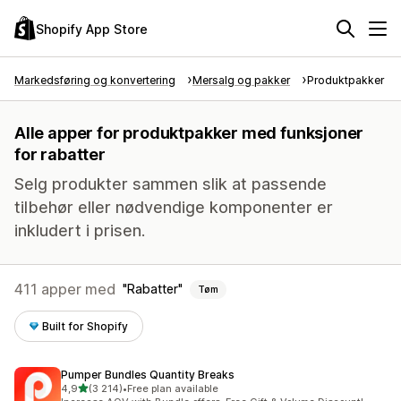
Shopify App Store
Markedsføring og konvertering
Mersalg og pakker
Produktpakker
Alle apper for produktpakker med funksjoner
for rabatter
Selg produkter sammen slik at passende
tilbehør eller nødvendige komponenter er
inkludert i prisen.
411 apper med
Rabatter
Tøm
Built for Shopify
Pumper Bundles Quantity Breaks
av 5 stjerner
4,9
(3 214)
•
Free plan available
Totalt 3214 omtaler