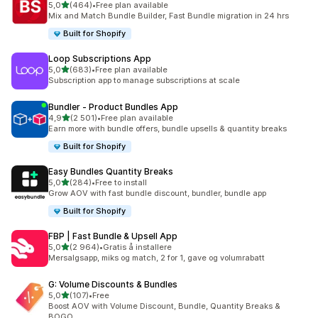
av 5 stjerner
5,0
(464)
•
Free plan available
Totalt 464 omtaler
Mix and Match Bundle Builder, Fast Bundle migration in 24 hrs
Built for Shopify
Loop Subscriptions App
av 5 stjerner
5,0
(683)
•
Free plan available
Totalt 683 omtaler
Subscription app to manage subscriptions at scale
Bundler ‑ Product Bundles App
av 5 stjerner
4,9
(2 501)
•
Free plan available
Totalt 2501 omtaler
Earn more with bundle offers, bundle upsells & quantity breaks
Built for Shopify
Easy Bundles Quantity Breaks
av 5 stjerner
5,0
(284)
•
Free to install
Totalt 284 omtaler
Grow AOV with fast bundle discount, bundler, bundle app
Built for Shopify
FBP | Fast Bundle & Upsell App
av 5 stjerner
5,0
(2 964)
•
Gratis å installere
Totalt 2964 omtaler
Mersalgsapp, miks og match, 2 for 1, gave og volumrabatt
G: Volume Discounts & Bundles
av 5 stjerner
5,0
(107)
•
Free
Totalt 107 omtaler
Boost AOV with Volume Discount, Bundle, Quantity Breaks &
BOGO