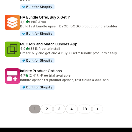
Built for Shopify
HA Bundle Offer, Buy X Get Y
av 5 stjerner
4,9
(145)
•
Free
Totalt 145 omtaler
Build fast bundle upsell, BYOB, BOGO product bundle builder
Built for Shopify
MBC Mix and Match Bundles App
av 5 stjerner
4,9
(351)
•
Free to install
Totalt 351 omtaler
Create buy one get one & Buy X Get Y bundle products easily
Built for Shopify
Infinite Product Options
av 5 stjerner
4,7
(2 417)
•
Free trial available
Totalt 2417 omtaler
Infinite options for product options, text fields & add-ons
Built for Shopify
1
2
3
4
18