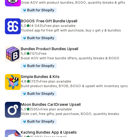
Grow AOV with product bundles, BOGO, quantity breaks & gifts
Built for Shopify
BOGOS: Free Gift Bundle Upsell
av 5 stjerner
5,0
(4 043)
•
Free plan available
Totalt 4043 omtaler
Trusted app for free gift with purchase, buy x get y & bundles
Built for Shopify
Bundlex Product Bundles Upsell
av 5 stjerner
5,0
(121)
•
Free
Totalt 121 omtaler
Boost AOV with free bundle offers, quantity breaks & BOGO
Built for Shopify
Simple Bundles & Kits
av 5 stjerner
4,8
(737)
•
Free plan available
Totalt 737 omtaler
Build product bundles, BYOB, BOGO & upsell with inventory sync
Built for Shopify
Moon Bundles CartDrawer Upsell
av 5 stjerner
5,0
(595)
•
Free plan available
Totalt 595 omtaler
Slide cart, free gifts, post purchase, BOGO, quantity breaks
Built for Shopify
Kaching Bundles App & Upsells
av 5 stjerner