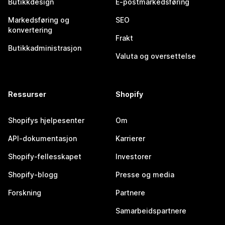
Butikkdesign
E-postmarkedsføring
Markedsføring og
SEO
konvertering
Frakt
Butikkadministrasjon
Valuta og oversettelse
Ressurser
Shopify
Shopifys hjelpesenter
Om
API-dokumentasjon
Karrierer
Shopify-fellesskapet
Investorer
Shopify-blogg
Presse og media
Forskning
Partnere
Samarbeidspartnere