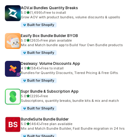
AOV.ai Bundles Quantity Breaks
เต็ม 5 ดาว
5.0
(1,499)
•
Free to install
ทั้งหมด 1499 รีวิว
Grow AOV with product bundles, volume discounts & upsells
Built for Shopify
Easify Box Bundle Builder BYOB
เต็ม 5 ดาว
5.0
(263)
•
Free plan available
ทั้งหมด 263 รีวิว
Mix and Match bundle app to Build Your Own Bundle products
Built for Shopify
Dealeasy: Volume Discounts App
เต็ม 5 ดาว
4.9
(584)
•
Free to install
ทั้งหมด 584 รีวิว
Bundles for Quantity Discounts, Tiered Pricing & Free Gifts.
Built for Shopify
Supr Bundle & Subscription App
เต็ม 5 ดาว
5.0
(229)
•
Free
ทั้งหมด 229 รีวิว
Subscriptions, quantity breaks, bundle kits & mix and match
Built for Shopify
BundleSuite Bundle Builder
เต็ม 5 ดาว
5.0
(464)
•
Free plan available
ทั้งหมด 464 รีวิว
Mix and Match Bundle Builder, Fast Bundle migration in 24 hrs
Built for Shopify