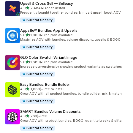
Upsell & Cross Sell — Selleasy
เต็ม 5 ดาว
4.9
(2,484)
•
Free to install
ทั้งหมด 2484 รีวิว
Frequently bought together bundles & in cart upsell, boost AOV
Built for Shopify
Appstle℠ Bundles App & Upsells
เต็ม 5 ดาว
5.0
(1,000)
•
Free plan available
ทั้งหมด 1000 รีวิว
Maximize AOV with bundles, volume discount, upsells & BOGO
Built for Shopify
GLO Color Swatch Variant Image
เต็ม 5 ดาว
5.0
(1,689)
•
Free plan available
ทั้งหมด 1689 รีวิว
Increase conversions by showing product variants as swatches
Built for Shopify
Easy Bundles: Bundle Builder
เต็ม 5 ดาว
4.9
(1,089)
•
Free to install
ทั้งหมด 1089 รีวิว
Grow AOV with all product bundles, bundle builder, mix & match
Built for Shopify
SMART Bundles Volume Discounts
เต็ม 5 ดาว
4.9
(263)
•
Free
ทั้งหมด 263 รีวิว
Grow AOV with product bundles, BOGO, quantity breaks & gifts
Built for Shopify