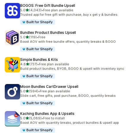
BOGOS: Free Gift Bundle Upsell
เต็ม 5 ดาว
5.0
(4,043)
•
Free plan available
ทั้งหมด 4043 รีวิว
Trusted app for free gift with purchase, buy x get y & bundles
Built for Shopify
Bundlex Product Bundles Upsell
เต็ม 5 ดาว
5.0
(119)
•
Free
ทั้งหมด 119 รีวิว
Boost AOV with free bundle offers, quantity breaks & BOGO
Built for Shopify
Simple Bundles & Kits
เต็ม 5 ดาว
4.8
(737)
•
Free plan available
ทั้งหมด 737 รีวิว
Build product bundles, BYOB, BOGO & upsell with inventory sync
Built for Shopify
Moon Bundles CartDrawer Upsell
เต็ม 5 ดาว
5.0
(594)
•
Free plan available
ทั้งหมด 594 รีวิว
Slide cart, free gifts, post purchase, BOGO, quantity breaks
Built for Shopify
Kaching Bundles App & Upsells
เต็ม 5 ดาว
5.0
(5,089)
•
Free to install
ทั้งหมด 5089 รีวิว
Boost AOV with quantity breaks, product bundles & upsell app
Built for Shopify