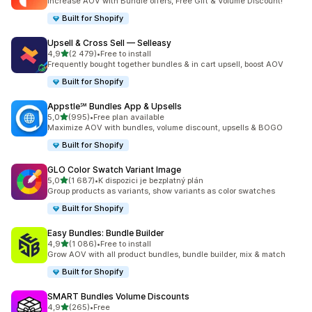
Increase AOV with Bundle offers, Free Gift & Volume Discount!
Built for Shopify
Upsell & Cross Sell — Selleasy
z 5 hvězd
4,9
(2 479)
•
Free to install
Celkový počet recenzí: 2479
Frequently bought together bundles & in cart upsell, boost AOV
Built for Shopify
Appstle℠ Bundles App & Upsells
z 5 hvězd
5,0
(995)
•
Free plan available
Celkový počet recenzí: 995
Maximize AOV with bundles, volume discount, upsells & BOGO
Built for Shopify
GLO Color Swatch Variant Image
z 5 hvězd
5,0
(1 687)
•
K dispozici je bezplatný plán
Celkový počet recenzí: 1687
Group products as variants, show variants as color swatches
Built for Shopify
Easy Bundles: Bundle Builder
z 5 hvězd
4,9
(1 086)
•
Free to install
Celkový počet recenzí: 1086
Grow AOV with all product bundles, bundle builder, mix & match
Built for Shopify
SMART Bundles Volume Discounts
z 5 hvězd
4,9
(265)
•
Free
Celkový počet recenzí: 265