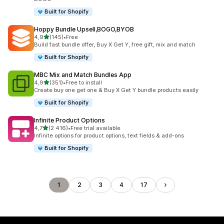
Built for Shopify
Hoppy Bundle Upsell,BOGO,BYOB
z 5 hvězd
4,9
(145)
•
Free
Celkový počet recenzí: 145
Build fast bundle offer, Buy X Get Y, free gift, mix and match
Built for Shopify
MBC Mix and Match Bundles App
z 5 hvězd
4,9
(351)
•
Free to install
Celkový počet recenzí: 351
Create buy one get one & Buy X Get Y bundle products easily
Built for Shopify
Infinite Product Options
z 5 hvězd
4,7
(2 416)
•
Free trial available
Celkový počet recenzí: 2416
Infinite options for product options, text fields & add-ons
Built for Shopify
1
2
3
4
17