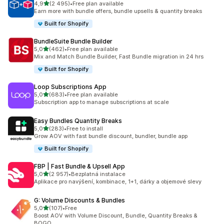
z 5 hvězd
4,9
(2 495)
•
Free plan available
Celkový počet recenzí: 2495
Earn more with bundle offers, bundle upsells & quantity breaks
Built for Shopify
BundleSuite Bundle Builder
z 5 hvězd
5,0
(462)
•
Free plan available
Celkový počet recenzí: 462
Mix and Match Bundle Builder, Fast Bundle migration in 24 hrs
Built for Shopify
Loop Subscriptions App
z 5 hvězd
5,0
(683)
•
Free plan available
Celkový počet recenzí: 683
Subscription app to manage subscriptions at scale
Easy Bundles Quantity Breaks
z 5 hvězd
5,0
(283)
•
Free to install
Celkový počet recenzí: 283
Grow AOV with fast bundle discount, bundler, bundle app
Built for Shopify
FBP | Fast Bundle & Upsell App
z 5 hvězd
5,0
(2 957)
•
Bezplatná instalace
Celkový počet recenzí: 2957
Aplikace pro navýšení, kombinace, 1+1, dárky a objemové slevy
G: Volume Discounts & Bundles
z 5 hvězd
5,0
(107)
•
Free
Celkový počet recenzí: 107
Boost AOV with Volume Discount, Bundle, Quantity Breaks &
BOGO