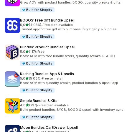
Grow AOV with product bundles, BOGO, quantity breaks & gifts
Built for Shopify
BOGOS: Free Gift Bundle Upsell
z 5 hvězd
5,0
(4 036)
•
Free plan available
Celkový počet recenzí: 4036
Trusted app for free gift with purchase, buy x get y & bundles
Built for Shopify
Bundlex Product Bundles Upsell
z 5 hvězd
5,0
(117)
•
Free
Celkový počet recenzí: 117
Boost AOV with free bundle offers, quantity breaks & BOGO
Built for Shopify
Kaching Bundles App & Upsells
z 5 hvězd
5,0
(5 081)
•
Free to install
Celkový počet recenzí: 5081
Boost AOV with quantity breaks, product bundles & upsell app
Built for Shopify
Simple Bundles & Kits
z 5 hvězd
4,8
(737)
•
Free plan available
Celkový počet recenzí: 737
Build product bundles, BYOB, BOGO & upsell with inventory sync
Built for Shopify
Moon Bundles CartDrawer Upsell
z 5 hvězd