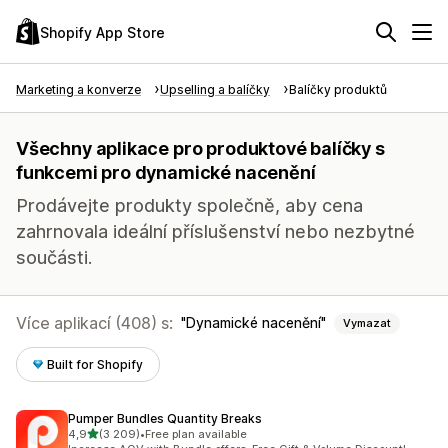
Shopify App Store
Marketing a konverze
Upselling a balíčky
Balíčky produktů
Všechny aplikace pro produktové balíčky s
funkcemi pro dynamické nacenění
Prodávejte produkty společně, aby cena
zahrnovala ideální příslušenství nebo nezbytné
součásti.
Více aplikací (408) s:
Dynamické nacenění
Vymazat
Built for Shopify
Pumper Bundles Quantity Breaks
z 5 hvězd
4,9
(3 209)
•
Free plan available
Celkový počet recenzí: 3209