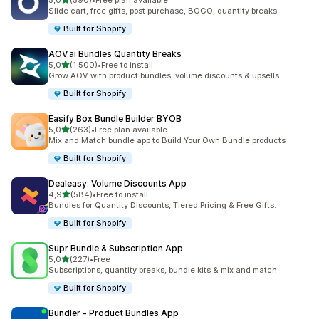
5,0
(590)
•
Free plan available
Celkový počet recenzí: 590
Slide cart, free gifts, post purchase, BOGO, quantity breaks
Built for Shopify
AOV.ai Bundles Quantity Breaks
z 5 hvězd
5,0
(1 500)
•
Free to install
Celkový počet recenzí: 1500
Grow AOV with product bundles, volume discounts & upsells
Built for Shopify
Easify Box Bundle Builder BYOB
z 5 hvězd
5,0
(263)
•
Free plan available
Celkový počet recenzí: 263
Mix and Match bundle app to Build Your Own Bundle products
Built for Shopify
Dealeasy: Volume Discounts App
z 5 hvězd
4,9
(584)
•
Free to install
Celkový počet recenzí: 584
Bundles for Quantity Discounts, Tiered Pricing & Free Gifts.
Built for Shopify
Supr Bundle & Subscription App
z 5 hvězd
5,0
(227)
•
Free
Celkový počet recenzí: 227
Subscriptions, quantity breaks, bundle kits & mix and match
Built for Shopify
Bundler ‑ Product Bundles App