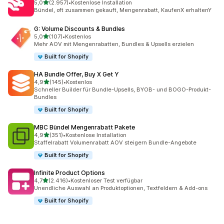
von 5 Sternen
5,0
(2.957)
•
Kostenlose Installation
2957 Rezensionen insgesamt
Bündel, oft zusammen gekauft, Mengenrabatt, KaufenX erhaltenY
G: Volume Discounts & Bundles
von 5 Sternen
5,0
(107)
•
Kostenlos
107 Rezensionen insgesamt
Mehr AOV mit Mengenrabatten, Bundles & Upsells erzielen
Built for Shopify
HA Bundle Offer, Buy X Get Y
von 5 Sternen
4,9
(145)
•
Kostenlos
145 Rezensionen insgesamt
Schneller Builder für Bundle-Upsells, BYOB- und BOGO-Produkt-
Bundles
Built for Shopify
MBC Bündel Mengenrabatt Pakete
von 5 Sternen
4,9
(351)
•
Kostenlose Installation
351 Rezensionen insgesamt
Staffelrabatt Volumenrabatt AOV steigern Bundle-Angebote
Built for Shopify
Infinite Product Options
von 5 Sternen
4,7
(2.416)
•
Kostenloser Test verfügbar
2416 Rezensionen insgesamt
Unendliche Auswahl an Produktoptionen, Textfeldern & Add-ons
Built for Shopify