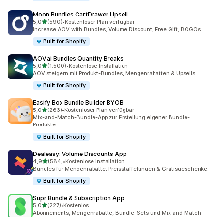
Moon Bundles CartDrawer Upsell
von 5 Sternen
5,0
(590)
•
Kostenloser Plan verfügbar
590 Rezensionen insgesamt
Increase AOV with Bundles, Volume Discount, Free Gift, BOGOs
Built for Shopify
AOV.ai Bundles Quantity Breaks
von 5 Sternen
5,0
(1.500)
•
Kostenlose Installation
1500 Rezensionen insgesamt
AOV steigern mit Produkt-Bundles, Mengenrabatten & Upsells
Built for Shopify
Easify Box Bundle Builder BYOB
von 5 Sternen
5,0
(263)
•
Kostenloser Plan verfügbar
263 Rezensionen insgesamt
Mix-and-Match-Bundle-App zur Erstellung eigener Bundle-
Produkte
Built for Shopify
Dealeasy: Volume Discounts App
von 5 Sternen
4,9
(584)
•
Kostenlose Installation
584 Rezensionen insgesamt
Bundles für Mengenrabatte, Preisstaffelungen & Gratisgeschenke.
Built for Shopify
Supr Bundle & Subscription App
von 5 Sternen
5,0
(227)
•
Kostenlos
227 Rezensionen insgesamt
Abonnements, Mengenrabatte, Bundle-Sets und Mix and Match