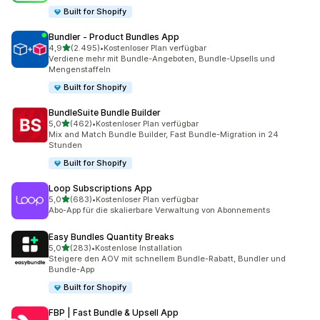
Built for Shopify
Bundler ‑ Product Bundles App
von 5 Sternen
4,9
(2.495)
•
Kostenloser Plan verfügbar
2495 Rezensionen insgesamt
Verdiene mehr mit Bundle-Angeboten, Bundle-Upsells und
Mengenstaffeln
Built for Shopify
BundleSuite Bundle Builder
von 5 Sternen
5,0
(462)
•
Kostenloser Plan verfügbar
462 Rezensionen insgesamt
Mix and Match Bundle Builder, Fast Bundle-Migration in 24
Stunden
Built for Shopify
Loop Subscriptions App
von 5 Sternen
5,0
(683)
•
Kostenloser Plan verfügbar
683 Rezensionen insgesamt
Abo-App für die skalierbare Verwaltung von Abonnements
Easy Bundles Quantity Breaks
von 5 Sternen
5,0
(283)
•
Kostenlose Installation
283 Rezensionen insgesamt
Steigere den AOV mit schnellem Bundle-Rabatt, Bundler und
Bundle-App
Built for Shopify
FBP | Fast Bundle & Upsell App