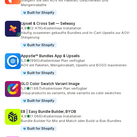
Steigern Sie den AOV mit Paketen, Geschenken und
Mengenrabatte
Built for Shopify
Upsell & Cross Sell — Selleasy
von 5 Sternen
4,9
(2.479)
•
Kostenlose Installation
2479 Rezensionen insgesamt
Häufig zusammen gekaufte Bundles und In-Cart-Upsells zur AOV-
Steigerung
Built for Shopify
Appstle℠ Bundles App & Upsells
von 5 Sternen
5,0
(995)
•
Kostenloser Plan verfügbar
995 Rezensionen insgesamt
AOV mit Paketen, Mengenrabatt, Upsells und BOGO maximieren
Built for Shopify
GLO Color Swatch Variant Image
von 5 Sternen
5,0
(1.687)
•
Kostenloser Plan verfügbar
1687 Rezensionen insgesamt
Group products as variants, show variants as color swatches
Built for Shopify
EB | Easy Bundle Builder, BYOB
von 5 Sternen
4,9
(1.086)
•
Kostenlose Installation
1086 Rezensionen insgesamt
Bundle Builder für Mix and Match oder Build-a-Box-Bundles
Built for Shopify