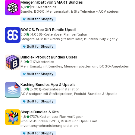
Mengenrabatt von SMART Bundles
von 5 Sternen
4,9
(265)
•
Kostenlos
265 Rezensionen insgesamt
Bundle, BOGO, Mengenrabatt & Staffelpreise – AOV steigern
Built for Shopify
BOGOS: Free Gift Bundle Upsell
von 5 Sternen
5,0
(4.036)
•
Kostenloser Plan verfügbar
4036 Rezensionen insgesamt
Steigere AOV mit Gratis gift beim kauf, Bundles, Buy x get y
Built for Shopify
Bundlex Product Bundles Upsell
von 5 Sternen
5,0
(117)
•
Kostenlos
117 Rezensionen insgesamt
Mehr Umsatz mit Bundles, Mengenrabatten und BOGO-Angeboten
Built for Shopify
Kaching Bundles App & Upsells
von 5 Sternen
5,0
(5.081)
•
Kostenlose Installation
5081 Rezensionen insgesamt
AOV steigern mit Staffelpreisen, Produkt-Bundles & Upsells
Built for Shopify
Simple Bundles & Kits
von 5 Sternen
4,8
(737)
•
Kostenloser Plan verfügbar
737 Rezensionen insgesamt
Produkt-Bundles, BYOB, BOGO und Upsells mit
Inventarsynchronisierung erstellen
Built for Shopify