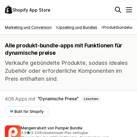
Shopify App Store
Marketing und Conversion
Upselling und Bundles
Produktbündelung
Alle produkt-bundle-apps mit Funktionen für
dynamische preise
Verkaufe gebündelte Produkte, sodass ideales
Zubehör oder erforderliche Komponenten im
Preis enthalten sind.
408 Apps mit
Dynamische Preise
Löschen
Built for Shopify
Mengenrabatt von Pumper Bundle
von 5 Sternen
4,9
(3.209)
•
Kostenloser Plan verfügbar
3209 Rezensionen insgesamt