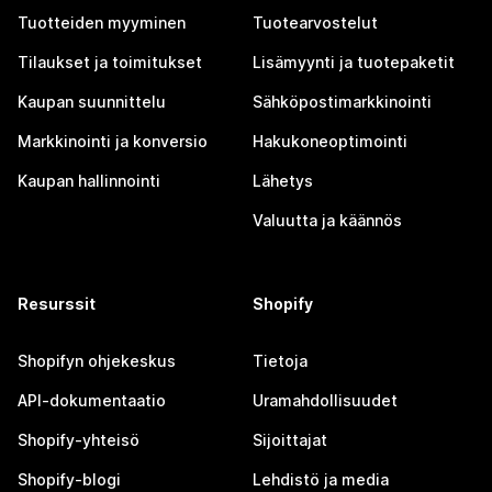
Tuotteiden myyminen
Tuotearvostelut
Tilaukset ja toimitukset
Lisämyynti ja tuotepaketit
Kaupan suunnittelu
Sähköpostimarkkinointi
Markkinointi ja konversio
Hakukoneoptimointi
Kaupan hallinnointi
Lähetys
Valuutta ja käännös
Resurssit
Shopify
Shopifyn ohjekeskus
Tietoja
API-dokumentaatio
Uramahdollisuudet
Shopify-yhteisö
Sijoittajat
Shopify-blogi
Lehdistö ja media