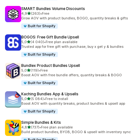
SMART Bundles Volume Discounts
/ 5 tähteä
4,9
(263)
•
Free
263 arvostelua yhteensä
Grow AOV with product bundles, BOGO, quantity breaks & gifts
Built for Shopify
BOGOS: Free Gift Bundle Upsell
/ 5 tähteä
5,0
(4 040)
•
Free plan available
4040 arvostelua yhteensä
Trusted app for free gift with purchase, buy x get y & bundles
Built for Shopify
Bundlex Product Bundles Upsell
/ 5 tähteä
5,0
(119)
•
Free
119 arvostelua yhteensä
Boost AOV with free bundle offers, quantity breaks & BOGO
Built for Shopify
Kaching Bundles App & Upsells
/ 5 tähteä
5,0
(5 084)
•
Free to install
5084 arvostelua yhteensä
Boost AOV with quantity breaks, product bundles & upsell app
Built for Shopify
Simple Bundles & Kits
/ 5 tähteä
4,8
(737)
•
Free plan available
737 arvostelua yhteensä
Build product bundles, BYOB, BOGO & upsell with inventory sync
Built for Shopify