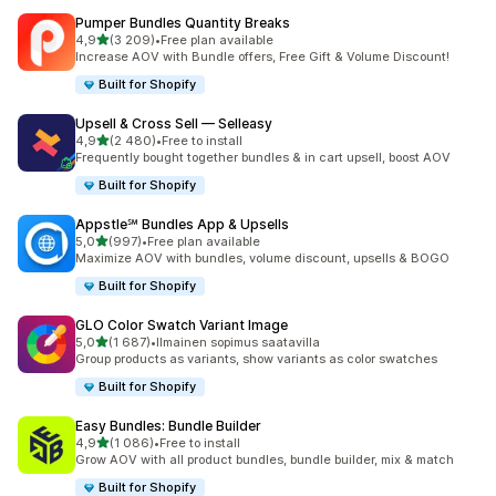
Pumper Bundles Quantity Breaks
/ 5 tähteä
4,9
(3 209)
•
Free plan available
3209 arvostelua yhteensä
Increase AOV with Bundle offers, Free Gift & Volume Discount!
Built for Shopify
Upsell & Cross Sell — Selleasy
/ 5 tähteä
4,9
(2 480)
•
Free to install
2480 arvostelua yhteensä
Frequently bought together bundles & in cart upsell, boost AOV
Built for Shopify
Appstle℠ Bundles App & Upsells
/ 5 tähteä
5,0
(997)
•
Free plan available
997 arvostelua yhteensä
Maximize AOV with bundles, volume discount, upsells & BOGO
Built for Shopify
GLO Color Swatch Variant Image
/ 5 tähteä
5,0
(1 687)
•
Ilmainen sopimus saatavilla
1687 arvostelua yhteensä
Group products as variants, show variants as color swatches
Built for Shopify
Easy Bundles: Bundle Builder
/ 5 tähteä
4,9
(1 086)
•
Free to install
1086 arvostelua yhteensä
Grow AOV with all product bundles, bundle builder, mix & match
Built for Shopify