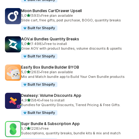
Moon Bundles CartDrawer Upsell
/ 5 tähteä
5,0
(593)
•
Free plan available
593 arvostelua yhteensä
Slide cart, free gifts, post purchase, BOGO, quantity breaks
Built for Shopify
AOV.ai Bundles Quantity Breaks
/ 5 tähteä
5,0
(1 498)
•
Free to install
1498 arvostelua yhteensä
Grow AOV with product bundles, volume discounts & upsells
Built for Shopify
Easify Box Bundle Builder BYOB
/ 5 tähteä
5,0
(263)
•
Free plan available
263 arvostelua yhteensä
Mix and Match bundle app to Build Your Own Bundle products
Built for Shopify
Dealeasy: Volume Discounts App
/ 5 tähteä
4,9
(584)
•
Free to install
584 arvostelua yhteensä
Bundles for Quantity Discounts, Tiered Pricing & Free Gifts.
Built for Shopify
Supr Bundle & Subscription App
/ 5 tähteä
5,0
(228)
•
Free
228 arvostelua yhteensä
Subscriptions, quantity breaks, bundle kits & mix and match