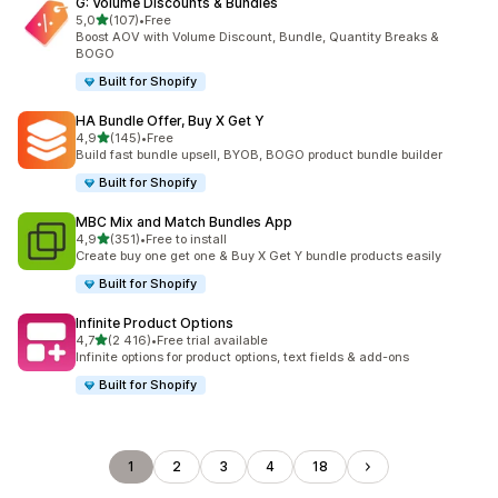
G: Volume Discounts & Bundles
/ 5 tähteä
5,0
(107)
•
Free
107 arvostelua yhteensä
Boost AOV with Volume Discount, Bundle, Quantity Breaks &
BOGO
Built for Shopify
HA Bundle Offer, Buy X Get Y
/ 5 tähteä
4,9
(145)
•
Free
145 arvostelua yhteensä
Build fast bundle upsell, BYOB, BOGO product bundle builder
Built for Shopify
MBC Mix and Match Bundles App
/ 5 tähteä
4,9
(351)
•
Free to install
351 arvostelua yhteensä
Create buy one get one & Buy X Get Y bundle products easily
Built for Shopify
Infinite Product Options
/ 5 tähteä
4,7
(2 416)
•
Free trial available
2416 arvostelua yhteensä
Infinite options for product options, text fields & add-ons
Built for Shopify
1
2
3
4
18