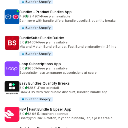
Built for Shopify
Bundler ‑ Product Bundles App
/ 5 tähteä
4,9
(2 497)
•
Free plan available
2497 arvostelua yhteensä
Earn more with bundle offers, bundle upsells & quantity breaks
Built for Shopify
BundleSuite Bundle Builder
/ 5 tähteä
5,0
(463)
•
Free plan available
463 arvostelua yhteensä
Mix and Match Bundle Builder, Fast Bundle migration in 24 hrs
Built for Shopify
Loop Subscriptions App
/ 5 tähteä
5,0
(683)
•
Free plan available
683 arvostelua yhteensä
Subscription app to manage subscriptions at scale
Easy Bundles Quantity Breaks
/ 5 tähteä
5,0
(283)
•
Free to install
283 arvostelua yhteensä
Grow AOV with fast bundle discount, bundler, bundle app
Built for Shopify
FBP | Fast Bundle & Upsell App
/ 5 tähteä
5,0
(2 961)
•
Ilmainen asennus
2961 arvostelua yhteensä
Lisämyynti, mix & match, 2 yhden hinnalla, lahja ja määräale