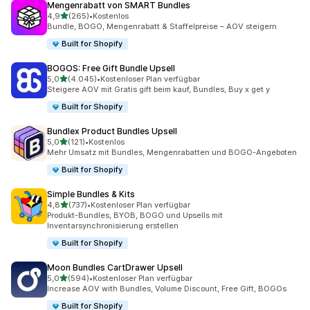
Mengenrabatt von SMART Bundles
von 5 Sternen
4,9
(265)
•
Kostenlos
265 Rezensionen insgesamt
Bundle, BOGO, Mengenrabatt & Staffelpreise – AOV steigern
Built for Shopify
BOGOS: Free Gift Bundle Upsell
von 5 Sternen
5,0
(4.045)
•
Kostenloser Plan verfügbar
4045 Rezensionen insgesamt
Steigere AOV mit Gratis gift beim kauf, Bundles, Buy x get y
Built for Shopify
Bundlex Product Bundles Upsell
von 5 Sternen
5,0
(121)
•
Kostenlos
121 Rezensionen insgesamt
Mehr Umsatz mit Bundles, Mengenrabatten und BOGO-Angeboten
Built for Shopify
Simple Bundles & Kits
von 5 Sternen
4,8
(737)
•
Kostenloser Plan verfügbar
737 Rezensionen insgesamt
Produkt-Bundles, BYOB, BOGO und Upsells mit
Inventarsynchronisierung erstellen
Built for Shopify
Moon Bundles CartDrawer Upsell
von 5 Sternen
5,0
(594)
•
Kostenloser Plan verfügbar
594 Rezensionen insgesamt
Increase AOV with Bundles, Volume Discount, Free Gift, BOGOs
Built for Shopify