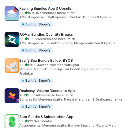
Kaching Bundles App & Upsells
von 5 Sternen
5,0
(5.101)
•
Kostenlose Installation
5101 Rezensionen insgesamt
AOV steigern mit Staffelpreisen, Produkt-Bundles & Upsells
Built for Shopify
AOV.ai Bundles Quantity Breaks
von 5 Sternen
5,0
(1.502)
•
Kostenlose Installation
1502 Rezensionen insgesamt
AOV steigern mit Produkt-Bundles, Mengenrabatten & Upsells
Built for Shopify
Easify Box Bundle Builder BYOB
von 5 Sternen
5,0
(263)
•
Kostenloser Plan verfügbar
263 Rezensionen insgesamt
Mix-and-Match-Bundle-App zur Erstellung eigener Bundle-
Produkte
Built for Shopify
Dealeasy: Volume Discounts App
von 5 Sternen
4,9
(585)
•
Kostenlose Installation
585 Rezensionen insgesamt
Bundles für Mengenrabatte, Preisstaffelungen & Gratisgeschenke.
Built for Shopify
Supr Bundle & Subscription App
von 5 Sternen
5,0
(227)
•
Kostenlos
227 Rezensionen insgesamt
Abonnements, Mengenrabatte, Bundle-Sets und Mix and Match