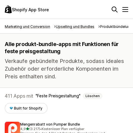
Shopify App Store
Marketing und Conversion
Upselling und Bundles
Produktbündelung
Alle produkt-bundle-apps mit Funktionen für
feste preisgestaltung
Verkaufe gebündelte Produkte, sodass ideales
Zubehör oder erforderliche Komponenten im
Preis enthalten sind.
411 Apps mit
Feste Preisgestaltung
Löschen
Built for Shopify
Mengenrabatt von Pumper Bundle
von 5 Sternen
4,9
(3.217)
•
Kostenloser Plan verfügbar
3217 Rezensionen insgesamt