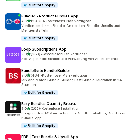
Built for Shopify
Bundler ‑ Product Bundles App
von 5 Sternen
4,9
(2.498)
•
Kostenloser Plan verfügbar
2498 Rezensionen insgesamt
Verdiene mehr mit Bundle-Angeboten, Bundle-Upsells und
Mengenstaffeln
Built for Shopify
Loop Subscriptions App
von 5 Sternen
5,0
(683)
•
Kostenloser Plan verfügbar
683 Rezensionen insgesamt
Abo-App für die skalierbare Verwaltung von Abonnements
BundleSuite Bundle Builder
von 5 Sternen
5,0
(464)
•
Kostenloser Plan verfügbar
464 Rezensionen insgesamt
Mix and Match Bundle Builder, Fast Bundle-Migration in 24
Stunden
Built for Shopify
Easy Bundles Quantity Breaks
von 5 Sternen
5,0
(283)
•
Kostenlose Installation
283 Rezensionen insgesamt
Steigere den AOV mit schnellen Bundle-Rabatten, Bundler und
Bundle-App
Built for Shopify
FBP | Fast Bundle & Upsell App