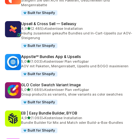
Steigern Sie den AOV mit Paketen, Geschenken und
Mengenrabatte
Built for Shopify
Upsell & Cross Sell — Selleasy
von 5 Sternen
4,9
(2.485)
•
Kostenlose Installation
2485 Rezensionen insgesamt
Häufig zusammen gekaufte Bundles und In-Cart-Upsells zur AOV-
Steigerung
Built for Shopify
Appstle℠ Bundles App & Upsells
von 5 Sternen
5,0
(1.003)
•
Kostenloser Plan verfügbar
1003 Rezensionen insgesamt
AOV mit Paketen, Mengenrabatt, Upsells und BOGO maximieren
Built for Shopify
GLO Color Swatch Variant Image
von 5 Sternen
5,0
(1.689)
•
Kostenloser Plan verfügbar
1689 Rezensionen insgesamt
Group products as variants, show variants as color swatches
Built for Shopify
EB | Easy Bundle Builder, BYOB
von 5 Sternen
4,9
(1.093)
•
Kostenlose Installation
1093 Rezensionen insgesamt
Bundle Builder für Mix and Match oder Build-a-Box-Bundles
Built for Shopify