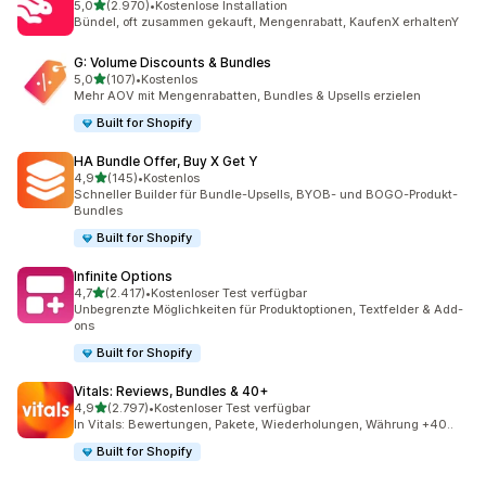
von 5 Sternen
5,0
(2.970)
•
Kostenlose Installation
2970 Rezensionen insgesamt
Bündel, oft zusammen gekauft, Mengenrabatt, KaufenX erhaltenY
G: Volume Discounts & Bundles
von 5 Sternen
5,0
(107)
•
Kostenlos
107 Rezensionen insgesamt
Mehr AOV mit Mengenrabatten, Bundles & Upsells erzielen
Built for Shopify
HA Bundle Offer, Buy X Get Y
von 5 Sternen
4,9
(145)
•
Kostenlos
145 Rezensionen insgesamt
Schneller Builder für Bundle-Upsells, BYOB- und BOGO-Produkt-
Bundles
Built for Shopify
Infinite Options
von 5 Sternen
4,7
(2.417)
•
Kostenloser Test verfügbar
2417 Rezensionen insgesamt
Unbegrenzte Möglichkeiten für Produktoptionen, Textfelder & Add-
ons
Built for Shopify
Vitals: Reviews, Bundles & 40+
von 5 Sternen
4,9
(2.797)
•
Kostenloser Test verfügbar
2797 Rezensionen insgesamt
In Vitals: Bewertungen, Pakete, Wiederholungen, Währung +40..
Built for Shopify