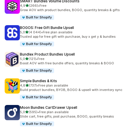
SMART Bundles Volume Discounts
/ 5 tähteä
4,9
(266)
•
Free
266 arvostelua yhteensä
Grow AOV with product bundles, BOGO, quantity breaks & gifts
Built for Shopify
BOGOS: Free Gift Bundle Upsell
/ 5 tähteä
5,0
(4 044)
•
Free plan available
4044 arvostelua yhteensä
Trusted app for free gift with purchase, buy x get y & bundles
Built for Shopify
Bundlex Product Bundles Upsell
/ 5 tähteä
5,0
(121)
•
Free
121 arvostelua yhteensä
Boost AOV with free bundle offers, quantity breaks & BOGO
Built for Shopify
Simple Bundles & Kits
/ 5 tähteä
4,8
(737)
•
Free plan available
737 arvostelua yhteensä
Build product bundles, BYOB, BOGO & upsell with inventory sync
Built for Shopify
Moon Bundles CartDrawer Upsell
/ 5 tähteä
5,0
(595)
•
Free plan available
595 arvostelua yhteensä
Slide cart, free gifts, post purchase, BOGO, quantity breaks
Built for Shopify