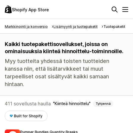
Shopify App Store
Markkinointi ja konversio
Lisämyynti ja tuotepaketit
Tuotepaketit
Kaikki tuotepakettisovellukset, joissa on
ominaisuuksia kiinteä hinnoittelu-toiminnoille.
Myy tuotteita yhdessä toisten tuotteiden
kanssa niin, että lisätarvikkeet tai muut
tarpeelliset osat sisältyvät kaikki samaan
hintaan.
411 sovellusta haulla
Kiinteä hinnoittelu
Tyhjennä
Built for Shopify
Pumper Bundles Quantity Breaks