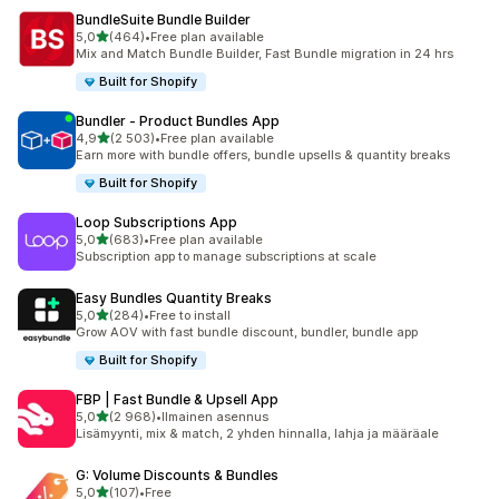
BundleSuite Bundle Builder
/ 5 tähteä
5,0
(464)
•
Free plan available
464 arvostelua yhteensä
Mix and Match Bundle Builder, Fast Bundle migration in 24 hrs
Built for Shopify
Bundler ‑ Product Bundles App
/ 5 tähteä
4,9
(2 503)
•
Free plan available
2503 arvostelua yhteensä
Earn more with bundle offers, bundle upsells & quantity breaks
Built for Shopify
Loop Subscriptions App
/ 5 tähteä
5,0
(683)
•
Free plan available
683 arvostelua yhteensä
Subscription app to manage subscriptions at scale
Easy Bundles Quantity Breaks
/ 5 tähteä
5,0
(284)
•
Free to install
284 arvostelua yhteensä
Grow AOV with fast bundle discount, bundler, bundle app
Built for Shopify
FBP | Fast Bundle & Upsell App
/ 5 tähteä
5,0
(2 968)
•
Ilmainen asennus
2968 arvostelua yhteensä
Lisämyynti, mix & match, 2 yhden hinnalla, lahja ja määräale
G: Volume Discounts & Bundles
/ 5 tähteä
5,0
(107)
•
Free