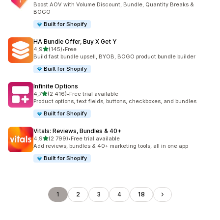
107 arvostelua yhteensä
Boost AOV with Volume Discount, Bundle, Quantity Breaks &
BOGO
Built for Shopify
HA Bundle Offer, Buy X Get Y
/ 5 tähteä
4,9
(145)
•
Free
145 arvostelua yhteensä
Build fast bundle upsell, BYOB, BOGO product bundle builder
Built for Shopify
Infinite Options
/ 5 tähteä
4,7
(2 416)
•
Free trial available
2416 arvostelua yhteensä
Product options, text fields, buttons, checkboxes, and bundles
Built for Shopify
Vitals: Reviews, Bundles & 40+
/ 5 tähteä
4,9
(2 799)
•
Free trial available
2799 arvostelua yhteensä
Add reviews, bundles & 40+ marketing tools, all in one app
Built for Shopify
1
2
3
4
18