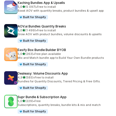
Kaching Bundles App & Upsells
/ 5 tähteä
5,0
(5 097)
•
Free to install
5097 arvostelua yhteensä
Boost AOV with quantity breaks, product bundles & upsell app
Built for Shopify
AOV.ai Bundles Quantity Breaks
/ 5 tähteä
5,0
(1 499)
•
Free to install
1499 arvostelua yhteensä
Grow AOV with product bundles, volume discounts & upsells
Built for Shopify
Easify Box Bundle Builder BYOB
/ 5 tähteä
5,0
(263)
•
Free plan available
263 arvostelua yhteensä
Mix and Match bundle app to Build Your Own Bundle products
Built for Shopify
Dealeasy: Volume Discounts App
/ 5 tähteä
4,9
(585)
•
Free to install
585 arvostelua yhteensä
Bundles for Quantity Discounts, Tiered Pricing & Free Gifts.
Built for Shopify
Supr Bundle & Subscription App
/ 5 tähteä
5,0
(229)
•
Free
229 arvostelua yhteensä
Subscriptions, quantity breaks, bundle kits & mix and match
Built for Shopify