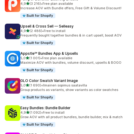
/ 5 tähteä
4,9
(3 216)
•
Free plan available
3216 arvostelua yhteensä
Increase AOV with Bundle offers, Free Gift & Volume Discount!
Built for Shopify
Upsell & Cross Sell — Selleasy
/ 5 tähteä
4,9
(2 486)
•
Free to install
2486 arvostelua yhteensä
Frequently bought together bundles & in cart upsell, boost AOV
Built for Shopify
Appstle℠ Bundles App & Upsells
/ 5 tähteä
5,0
(1 001)
•
Free plan available
1001 arvostelua yhteensä
Maximize AOV with bundles, volume discount, upsells & BOGO
Built for Shopify
GLO Color Swatch Variant Image
/ 5 tähteä
5,0
(1 690)
•
Ilmainen sopimus saatavilla
1690 arvostelua yhteensä
Group products as variants, show variants as color swatches
Built for Shopify
Easy Bundles: Bundle Builder
/ 5 tähteä
4,9
(1 092)
•
Free to install
1092 arvostelua yhteensä
Grow AOV with all product bundles, bundle builder, mix & match
Built for Shopify