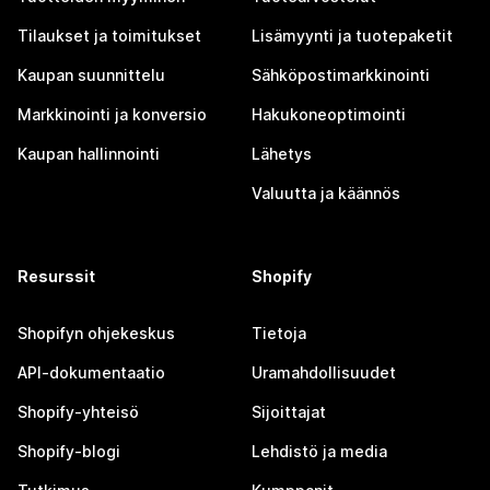
Tilaukset ja toimitukset
Lisämyynti ja tuotepaketit
Kaupan suunnittelu
Sähköpostimarkkinointi
Markkinointi ja konversio
Hakukoneoptimointi
Kaupan hallinnointi
Lähetys
Valuutta ja käännös
Resurssit
Shopify
Shopifyn ohjekeskus
Tietoja
API-dokumentaatio
Uramahdollisuudet
Shopify-yhteisö
Sijoittajat
Shopify-blogi
Lehdistö ja media