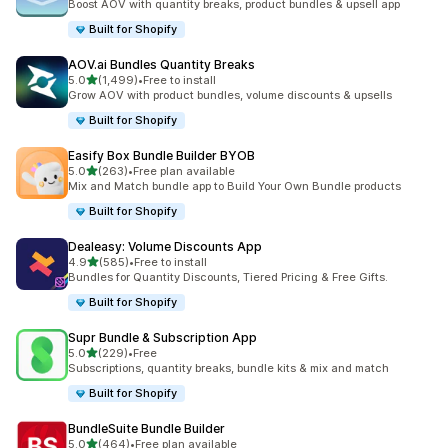
Boost AOV with quantity breaks, product bundles & upsell app
Built for Shopify
AOV.ai Bundles Quantity Breaks
5つ星中
5.0
(1,499)
•
Free to install
合計レビュー数：1499件
Grow AOV with product bundles, volume discounts & upsells
Built for Shopify
Easify Box Bundle Builder BYOB
5つ星中
5.0
(263)
•
Free plan available
合計レビュー数：263件
Mix and Match bundle app to Build Your Own Bundle products
Built for Shopify
Dealeasy: Volume Discounts App
5つ星中
4.9
(585)
•
Free to install
合計レビュー数：585件
Bundles for Quantity Discounts, Tiered Pricing & Free Gifts.
Built for Shopify
Supr Bundle & Subscription App
5つ星中
5.0
(229)
•
Free
合計レビュー数：229件
Subscriptions, quantity breaks, bundle kits & mix and match
Built for Shopify
BundleSuite Bundle Builder
5つ星中
5.0
(464)
•
Free plan available