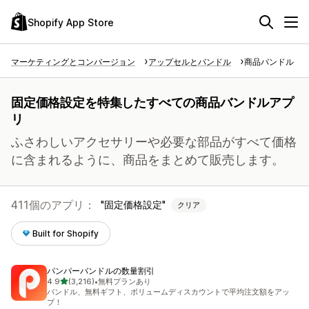
Shopify App Store
マーケティングとコンバージョン
アップセルとバンドル
商品バンドル
固定価格設定を特集したすべての商品バンドルアプ
リ
ふさわしいアクセサリーや必要な部品がすべて価格
に含まれるように、商品をまとめて販売します。
411個のアプリ：
固定価格設定
クリア
Built for Shopify
パンパーバンドルの数量割引
5つ星中
4.9
(3,216)
•
無料プランあり
合計レビュー数：3216件
バンドル、無料ギフト、ボリュームディスカウントで平均注文額をアッ
プ！