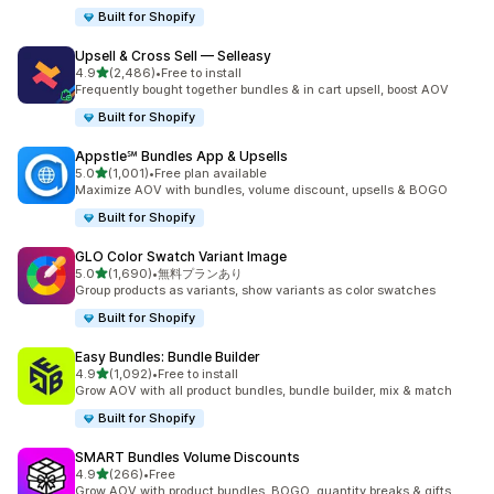
Built for Shopify
Upsell & Cross Sell — Selleasy
5つ星中
4.9
(2,486)
•
Free to install
合計レビュー数：2486件
Frequently bought together bundles & in cart upsell, boost AOV
Built for Shopify
Appstle℠ Bundles App & Upsells
5つ星中
5.0
(1,001)
•
Free plan available
合計レビュー数：1001件
Maximize AOV with bundles, volume discount, upsells & BOGO
Built for Shopify
GLO Color Swatch Variant Image
5つ星中
5.0
(1,690)
•
無料プランあり
合計レビュー数：1690件
Group products as variants, show variants as color swatches
Built for Shopify
Easy Bundles: Bundle Builder
5つ星中
4.9
(1,092)
•
Free to install
合計レビュー数：1092件
Grow AOV with all product bundles, bundle builder, mix & match
Built for Shopify
SMART Bundles Volume Discounts
5つ星中
4.9
(266)
•
Free
合計レビュー数：266件
Grow AOV with product bundles, BOGO, quantity breaks & gifts