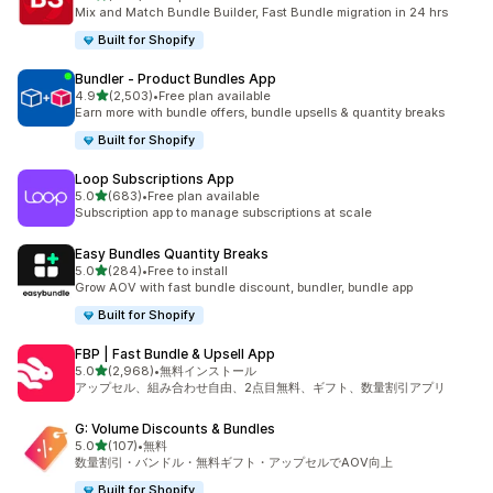
合計レビュー数：464件
Mix and Match Bundle Builder, Fast Bundle migration in 24 hrs
Built for Shopify
Bundler ‑ Product Bundles App
5つ星中
4.9
(2,503)
•
Free plan available
合計レビュー数：2503件
Earn more with bundle offers, bundle upsells & quantity breaks
Built for Shopify
Loop Subscriptions App
5つ星中
5.0
(683)
•
Free plan available
合計レビュー数：683件
Subscription app to manage subscriptions at scale
Easy Bundles Quantity Breaks
5つ星中
5.0
(284)
•
Free to install
合計レビュー数：284件
Grow AOV with fast bundle discount, bundler, bundle app
Built for Shopify
FBP | Fast Bundle & Upsell App
5つ星中
5.0
(2,968)
•
無料インストール
合計レビュー数：2968件
アップセル、組み合わせ自由、2点目無料、ギフト、数量割引アプリ
G: Volume Discounts & Bundles
5つ星中
5.0
(107)
•
無料
合計レビュー数：107件
数量割引・バンドル・無料ギフト・アップセルでAOV向上
Built for Shopify