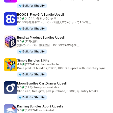
Built for Shopify
BOGOS: Free Gift Bundle Upsell
5つ星中
5.0
(4,044)
•
無料プランあり
合計レビュー数：4044件
BOGOや無料ギフト、バンドル購入XでYゲットでAOV向上
Built for Shopify
Bundlex Product Bundles Upsell
5つ星中
5.0
(121)
•
無料
合計レビュー数：121件
無料のバンドル・数量割引・BOGOでAOVを向上
Built for Shopify
Simple Bundles & Kits
5つ星中
4.8
(737)
•
Free plan available
合計レビュー数：737件
Build product bundles, BYOB, BOGO & upsell with inventory sync
Built for Shopify
Moon Bundles CartDrawer Upsell
5つ星中
5.0
(595)
•
Free plan available
合計レビュー数：595件
Slide cart, free gifts, post purchase, BOGO, quantity breaks
Built for Shopify
Kaching Bundles App & Upsells
5つ星中
5.0
(5,097)
•
Free to install
合計レビュー数：5097件