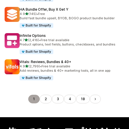
HA Bundle Offer, Buy X Get Y
5つ星中
4.9
(145)
•
Free
合計レビュー数：145件
Build fast bundle upsell, BYOB, BOGO product bundle builder
Built for Shopify
Infinite Options
5つ星中
4.7
(2,416)
•
Free trial available
合計レビュー数：2416件
Product options, text fields, buttons, checkboxes, and bundles
Built for Shopify
Vitals: Reviews, Bundles & 40+
5つ星中
4.9
(2,799)
•
Free trial available
合計レビュー数：2799件
Add reviews, bundles & 40+ marketing tools, all in one app
Built for Shopify
1
2
3
4
18