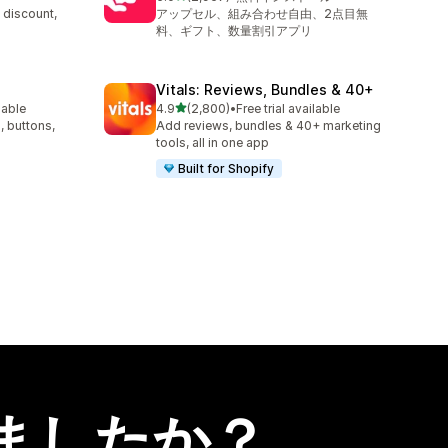
合計レビュー数：2967件
 discount,
アップセル、組み合わせ自由、2点目無
料、ギフト、数量割引アプリ
Vitals: Reviews, Bundles & 40+
5つ星中
lable
4.9
(2,800)
•
Free trial available
合計レビュー数：2800件
, buttons,
Add reviews, bundles & 40+ marketing
tools, all in one app
Built for Shopify
ましたか？