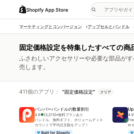
Shopify App Store
マーケティングとコンバージョン
アップセルとバンドル
固定価格設定を特集したすべての商
ふさわしいアクセサリーや必要な部品がす
売します。
411個のアプリ：
固定価格設定
クリア
パンパーバンドルの数量割引
Up
5つ星中
4.9
(3,215)
•
無料プランあり
4.9
合計レビュー数：3215件
合
バンドル、無料ギフト、ボリュームディス
Fre
カウントで平均注文額をアップ！
in 
Built for Shopify