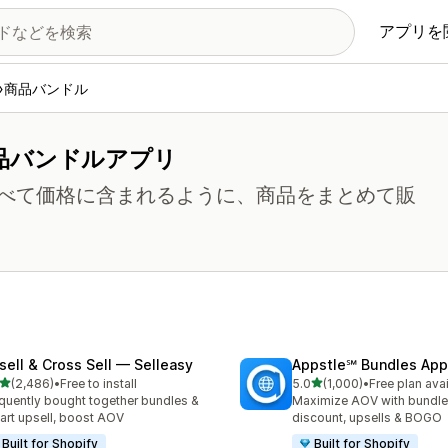
アプリを
商品バンドル
品バンドルアプリ
べて価格に含まれるように、商品をまとめて販
sell & Cross Sell — Selleasy
Appstle℠ Bundles App
5つ星中
5つ星中
(2,486)
•
Free to install
5.0
(1,000)
•
Free plan ava
計レビュー数：2486件
合計レビュー数：1000件
quently bought together bundles &
Maximize AOV with bundle
cart upsell, boost AOV
discount, upsells & BOGO
Built for Shopify
Built for Shopify