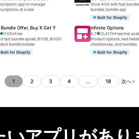
計レビュー数：683件
合計レビュー数：284件
scription app to manage
Grow AOV with fast bundle
scriptions at scale
bundler, bundle app
Built for Shopify
 Bundle Offer, Buy X Get Y
Infinite Options
5つ星中
5つ星中
(145)
•
Free
4.7
(2,417)
•
Free trial avai
計レビュー数：145件
合計レビュー数：2417件
ld fast bundle upsell, BYOB, BOGO
Product options, text fields
duct bundle builder
checkboxes, and bundles
Built for Shopify
Built for Shopify
次へ
1
2
3
4
…
18
たいアプリがあり