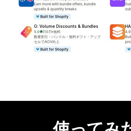
合計レビュー数：2501件
合
Earn more with bundle offers, bundle
Sub
upsells & quantity breaks
sub
Built for Shopify
G: Volume Discounts & Bundles
HA
5つ星中
5.0
(107)
•
無料
4.9
合計レビュー数：107件
合
数量割引・バンドル・無料ギフト・アップ
Bui
セルでAOV向上
pro
Built for Shopify
使ってみ