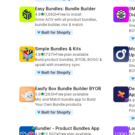
Easy Bundles: Bundle Builder
SM
5つ星中
4.9
(1,092)
•
Free to install
Di
合計レビュー数：1092件
Grow AOV with all product bundles,
4.9
合
bundle builder, mix & match
Gro
BOG
Built for Shopify
Simple Bundles & Kits
Mo
5つ星中
4.8
(737)
•
Free plan available
Up
合計レビュー数：737件
Build product bundles, BYOB, BOGO &
5.0
合
upsell with inventory sync
Sli
BOG
Built for Shopify
Easify Box Bundle Builder BYOB
De
5つ星中
5.0
(263)
•
Free plan available
Ap
合計レビュー数：263件
Mix and Match bundle app to Build
4.9
合
Your Own Bundle products
Bun
Pri
Built for Shopify
Bundler ‑ Product Bundles App
Lo
5つ星中
4.9
(2,501)
•
Free plan available
5.0