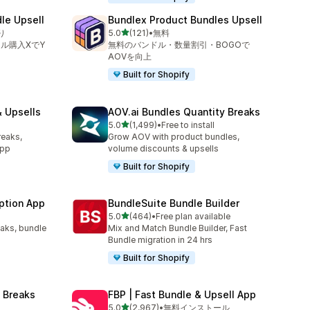
le Upsell
Bundlex Product Bundles Upsell
5つ星中
り
5.0
(121)
•
無料
合計レビュー数：121件
ル購入XでY
無料のバンドル・数量割引・BOGOで
AOVを向上
Built for Shopify
 Upsells
AOV.ai Bundles Quantity Breaks
5つ星中
l
5.0
(1,499)
•
Free to install
合計レビュー数：1499件
reaks,
Grow AOV with product bundles,
app
volume discounts & upsells
Built for Shopify
ption App
BundleSuite Bundle Builder
5つ星中
5.0
(464)
•
Free plan available
合計レビュー数：464件
eaks, bundle
Mix and Match Bundle Builder, Fast
Bundle migration in 24 hrs
Built for Shopify
 Breaks
FBP | Fast Bundle & Upsell App
5つ星中
5.0
(2,967)
•
無料インストール