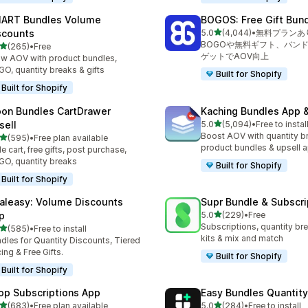
ART Bundles Volume
BOGOS: Free Gift Bund
5つ星中
scounts
5.0
(4,044)
•
無料プランあ
合計レビュー数：4044件
BOGOや無料ギフト、バンド
5つ星中
(265)
•
Free
計レビュー数：265件
ゲットでAOV向上
w AOV with product bundles,
O, quantity breaks & gifts
Built for Shopify
Built for Shopify
on Bundles CartDrawer
Kaching Bundles App &
5つ星中
sell
5.0
(5,094)
•
Free to instal
合計レビュー数：5094件
Boost AOV with quantity b
5つ星中
(595)
•
Free plan available
計レビュー数：595件
product bundles & upsell 
de cart, free gifts, post purchase,
O, quantity breaks
Built for Shopify
Built for Shopify
aleasy: Volume Discounts
Supr Bundle & Subscri
5つ星中
p
5.0
(229)
•
Free
合計レビュー数：229件
Subscriptions, quantity br
5つ星中
(585)
•
Free to install
計レビュー数：585件
kits & mix and match
dles for Quantity Discounts, Tiered
cing & Free Gifts.
Built for Shopify
Built for Shopify
op Subscriptions App
Easy Bundles Quantity
5つ星中
5つ星中
(683)
•
Free plan available
5.0
(284)
•
Free to install