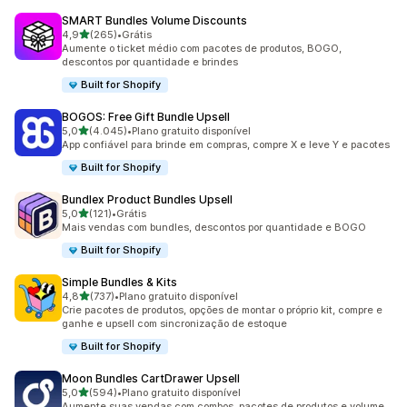
SMART Bundles Volume Discounts
de 5 estrelas
4,9
(265)
•
Grátis
265 avaliações ao todo
Aumente o ticket médio com pacotes de produtos, BOGO,
descontos por quantidade e brindes
Built for Shopify
BOGOS: Free Gift Bundle Upsell
de 5 estrelas
5,0
(4.045)
•
Plano gratuito disponível
4045 avaliações ao todo
App confiável para brinde em compras, compre X e leve Y e pacotes
Built for Shopify
Bundlex Product Bundles Upsell
de 5 estrelas
5,0
(121)
•
Grátis
121 avaliações ao todo
Mais vendas com bundles, descontos por quantidade e BOGO
Built for Shopify
Simple Bundles & Kits
de 5 estrelas
4,8
(737)
•
Plano gratuito disponível
737 avaliações ao todo
Crie pacotes de produtos, opções de montar o próprio kit, compre e
ganhe e upsell com sincronização de estoque
Built for Shopify
Moon Bundles CartDrawer Upsell
de 5 estrelas
5,0
(594)
•
Plano gratuito disponível
594 avaliações ao todo
Aumente suas vendas com combos, pacotes de produtos e volume.