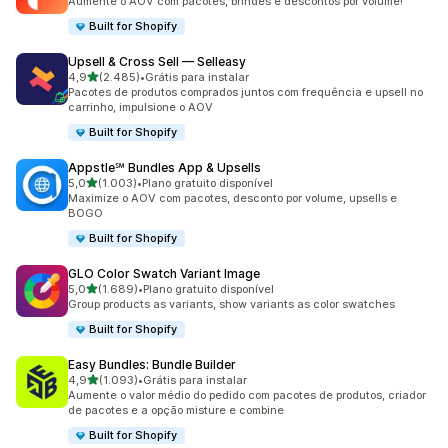
Aumente o AOV com pacotes, brindes e descontos por volume!
Built for Shopify
Upsell & Cross Sell — Selleasy
de 5 estrelas
4,9
(2.485)
•
Grátis para instalar
2485 avaliações ao todo
Pacotes de produtos comprados juntos com frequência e upsell no
carrinho, impulsione o AOV
Built for Shopify
Appstle℠ Bundles App & Upsells
de 5 estrelas
5,0
(1.003)
•
Plano gratuito disponível
1003 avaliações ao todo
Maximize o AOV com pacotes, desconto por volume, upsells e
BOGO
Built for Shopify
GLO Color Swatch Variant Image
de 5 estrelas
5,0
(1.689)
•
Plano gratuito disponível
1689 avaliações ao todo
Group products as variants, show variants as color swatches
Built for Shopify
Easy Bundles: Bundle Builder
de 5 estrelas
4,9
(1.093)
•
Grátis para instalar
1093 avaliações ao todo
Aumente o valor médio do pedido com pacotes de produtos, criador
de pacotes e a opção misture e combine
Built for Shopify