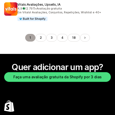
Vitals:Avaliações, Upsells, IA
de 5 estrelas
4,9
(2.797)
•
Avaliação gratuita
2797 avaliações ao todo
Em Vitals! Avaliações, Conjuntos, Repetições, Wishlist e 40+
Built for Shopify
1
2
3
4
18
Quer adicionar um app?
Faça uma avaliação gratuita da Shopify por 3 dias