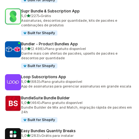
Built for Shopify
Supr Bundle & Subscription App
de 5 estrelas
5,0
(227)
•
Grátis
227 avaliações ao todo
Assinaturas, descontos por quantidade, kits de pacotes e
combinações de produtos
Built for Shopify
Bundler ‑ Product Bundles App
de 5 estrelas
4,9
(2.498)
•
Plano gratuito disponível
2498 avaliações ao todo
Ganhe mais com ofertas de pacotes, upsells de pacotes e
descontos por quantidade
Built for Shopify
Loop Subscriptions App
de 5 estrelas
5,0
(683)
•
Plano gratuito disponível
683 avaliações ao todo
App de assinaturas para gerenciar assinaturas em grande escala
BundleSuite Bundle Builder
de 5 estrelas
5,0
(464)
•
Plano gratuito disponível
464 avaliações ao todo
Bundle Builder de Mix and Match, migração rápida de pacotes em
24h
Built for Shopify
Easy Bundles Quantity Breaks
de 5 estrelas
5,0
(283)
•
Grátis para instalar
283 avaliações ao todo