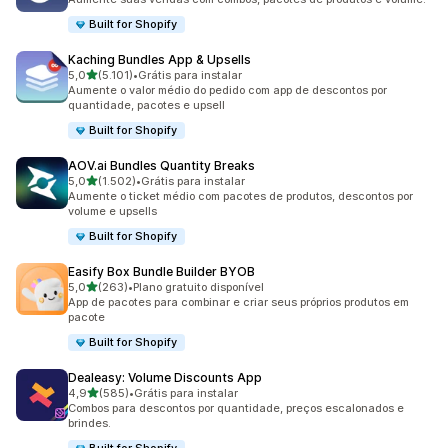
Built for Shopify
Kaching Bundles App & Upsells
de 5 estrelas
5,0
(5.101)
•
Grátis para instalar
5101 avaliações ao todo
Aumente o valor médio do pedido com app de descontos por
quantidade, pacotes e upsell
Built for Shopify
AOV.ai Bundles Quantity Breaks
de 5 estrelas
5,0
(1.502)
•
Grátis para instalar
1502 avaliações ao todo
Aumente o ticket médio com pacotes de produtos, descontos por
volume e upsells
Built for Shopify
Easify Box Bundle Builder BYOB
de 5 estrelas
5,0
(263)
•
Plano gratuito disponível
263 avaliações ao todo
App de pacotes para combinar e criar seus próprios produtos em
pacote
Built for Shopify
Dealeasy: Volume Discounts App
de 5 estrelas
4,9
(585)
•
Grátis para instalar
585 avaliações ao todo
Combos para descontos por quantidade, preços escalonados e
brindes.