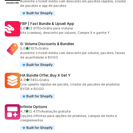
Aumente o ticket médio com desconto em pacotes rápidos, criador
de pacotes e app de pacotes
Built for Shopify
FBP | Fast Bundle & Upsell App
de 5 estrelas
5,0
(2.970)
•
Grátis para instalar
2970 avaliações ao todo
Kits (combos), desconto por volume, Compre X e ganhe Y
G: Volume Discounts & Bundles
de 5 estrelas
5,0
(107)
•
Grátis
107 avaliações ao todo
Aumente o ticket médio com desconto por volume, pacotes, faixas
de quantidade e BOGO
Built for Shopify
HA Bundle Offer, Buy X Get Y
de 5 estrelas
4,9
(145)
•
Grátis
145 avaliações ao todo
Crie upsells rápidos de pacote, criador de pacotes de produtos
BYOB e BOGO
Built for Shopify
Infinite Options
de 5 estrelas
4,7
(2.417)
•
Avaliação gratuita
2417 avaliações ao todo
Opções infinitas para opções de produtos, campos de texto e
complementos
Built for Shopify