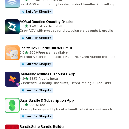
5,0
(5.094)
•
Free to install
toplam 5094 değerlendirme
Boost AOV with quantity breaks, product bundles & upsell app
Built for Shopify
AOV.ai Bundles Quantity Breaks
5 yıldız üzerinden
5,0
(1.499)
•
Free to install
toplam 1499 değerlendirme
Grow AOV with product bundles, volume discounts & upsells
Built for Shopify
Easify Box Bundle Builder BYOB
5 yıldız üzerinden
5,0
(263)
•
Free plan available
toplam 263 değerlendirme
Mix and Match bundle app to Build Your Own Bundle products
Built for Shopify
Dealeasy: Volume Discounts App
5 yıldız üzerinden
4,9
(585)
•
Free to install
toplam 585 değerlendirme
Bundles for Quantity Discounts, Tiered Pricing & Free Gifts.
Built for Shopify
Supr Bundle & Subscription App
5 yıldız üzerinden
5,0
(229)
•
Free
toplam 229 değerlendirme
Subscriptions, quantity breaks, bundle kits & mix and match
Built for Shopify
BundleSuite Bundle Builder