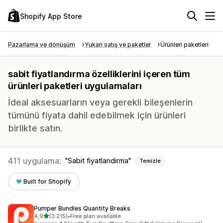
Shopify App Store
Pazarlama ve dönüşüm
Yukarı satış ve paketler
Ürünleri paketleri
sabit fiyatlandırma özelliklerini içeren tüm
ürünleri paketleri uygulamaları
İdeal aksesuarların veya gerekli bileşenlerin
tümünü fiyata dahil edebilmek için ürünleri
birlikte satın.
411 uygulama:
Sabit fiyatlandırma
Temizle
Built for Shopify
Pumper Bundles Quantity Breaks
5 yıldız üzerinden
4,9
(3.215)
•
Free plan available
toplam 3215 değerlendirme