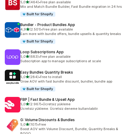
5 yıldız üzerinden
5,0
(464)
•
Free plan available
toplam 464 değerlendirme
Mix and Match Bundle Builder, Fast Bundle migration in 24 hrs
Built for Shopify
Bundler ‑ Product Bundles App
5 yıldız üzerinden
4,9
(2.501)
•
Free plan available
toplam 2501 değerlendirme
Earn more with bundle offers, bundle upsells & quantity breaks
Built for Shopify
Loop Subscriptions App
5 yıldız üzerinden
5,0
(683)
•
Free plan available
toplam 683 değerlendirme
Subscription app to manage subscriptions at scale
Easy Bundles Quantity Breaks
5 yıldız üzerinden
5,0
(284)
•
Free to install
toplam 284 değerlendirme
Grow AOV with fast bundle discount, bundler, bundle app
Built for Shopify
FBP | Fast Bundle & Upsell App
5 yıldız üzerinden
5,0
(2.967)
•
Ücretsiz yükleme
toplam 2967 değerlendirme
Ücretsiz yükleme. Ücretsiz deneme kullanılabilir.
G: Volume Discounts & Bundles
5 yıldız üzerinden
5,0
(107)
•
Free
toplam 107 değerlendirme
Boost AOV with Volume Discount, Bundle, Quantity Breaks &
BOGO