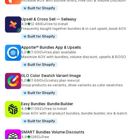
Increase AOV with Bundle offers, Free Gift & Volume Discount!
Built for Shopify
Upsell & Cross Sell — Selleasy
5 yıldız üzerinden
4,9
(2.486)
•
Free to install
toplam 2486 değerlendirme
Frequently bought together bundles & in cart upsell, boost AOV
Built for Shopify
Appstle℠ Bundles App & Upsells
5 yıldız üzerinden
5,0
(1.000)
•
Free plan available
toplam 1000 değerlendirme
Maximize AOV with bundles, volume discount, upsells & BOGO
Built for Shopify
GLO Color Swatch Variant Image
5 yıldız üzerinden
5,0
(1.690)
•
Ücretsiz plan mevcut
toplam 1690 değerlendirme
Group products as variants, show variants as color swatches
Built for Shopify
Easy Bundles: Bundle Builder
5 yıldız üzerinden
4,9
(1.092)
•
Free to install
toplam 1092 değerlendirme
Grow AOV with all product bundles, bundle builder, mix & match
Built for Shopify
SMART Bundles Volume Discounts
5 yıldız üzerinden
4,9
(265)
•
Free
toplam 265 değerlendirme