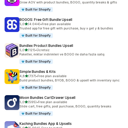
Grow AOV with product bundles, BOGO, quantity breaks & gifts
Built for Shopify
BOGOS: Free Gift Bundle Upsell
5 yıldız üzerinden
5,0
(4.044)
•
Free plan available
toplam 4044 değerlendirme
Trusted app for free gift with purchase, buy x get y & bundles
Built for Shopify
Bundlex Product Bundles Upsell
5 yıldız üzerinden
5,0
(121)
•
Ücretsiz
toplam 121 değerlendirme
Paketler, miktar indirimleri ve BOGO ile daha fazla satış
Built for Shopify
Simple Bundles & Kits
5 yıldız üzerinden
4,8
(737)
•
Free plan available
toplam 737 değerlendirme
Build product bundles, BYOB, BOGO & upsell with inventory sync
Built for Shopify
Moon Bundles CartDrawer Upsell
5 yıldız üzerinden
5,0
(595)
•
Free plan available
toplam 595 değerlendirme
Slide cart, free gifts, post purchase, BOGO, quantity breaks
Built for Shopify
Kaching Bundles App & Upsells
5 yıldız üzerinden