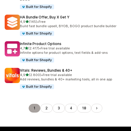
Built for Shopify
HA Bundle Offer, Buy X Get Y
5 yıldız üzerinden
4,9
(145)
•
Free
toplam 145 değerlendirme
Build fast bundle upsell, BYOB, BOGO product bundle builder
Built for Shopify
Infinite Product Options
5 yıldız üzerinden
4,7
(2.417)
•
Free trial available
toplam 2417 değerlendirme
Infinite options for product options, text fields & add-ons
Built for Shopify
Vitals: Reviews, Bundles & 40+
5 yıldız üzerinden
4,9
(2.800)
•
Free trial available
toplam 2800 değerlendirme
Add reviews, bundles & 40+ marketing tools, all in one app
Built for Shopify
1
2
3
4
18