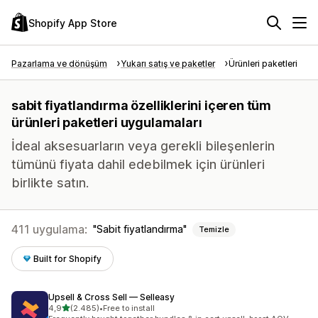
Shopify App Store
Pazarlama ve dönüşüm
Yukarı satış ve paketler
Ürünleri paketleri
sabit fiyatlandırma özelliklerini içeren tüm
ürünleri paketleri uygulamaları
İdeal aksesuarların veya gerekli bileşenlerin
tümünü fiyata dahil edebilmek için ürünleri
birlikte satın.
411 uygulama:
Sabit fiyatlandırma
Temizle
Built for Shopify
Upsell & Cross Sell — Selleasy
5 yıldız üzerinden
4,9
(2.485)
•
Free to install
toplam 2485 değerlendirme