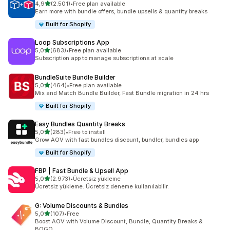
5 yıldız üzerinden
4,9
(2.501)
•
Free plan available
toplam 2501 değerlendirme
Earn more with bundle offers, bundle upsells & quantity breaks
Built for Shopify
Loop Subscriptions App
5 yıldız üzerinden
5,0
(683)
•
Free plan available
toplam 683 değerlendirme
Subscription app to manage subscriptions at scale
BundleSuite Bundle Builder
5 yıldız üzerinden
5,0
(464)
•
Free plan available
toplam 464 değerlendirme
Mix and Match Bundle Builder, Fast Bundle migration in 24 hrs
Built for Shopify
Easy Bundles Quantity Breaks
5 yıldız üzerinden
5,0
(283)
•
Free to install
toplam 283 değerlendirme
Grow AOV with fast bundles discount, bundler, bundles app
Built for Shopify
FBP | Fast Bundle & Upsell App
5 yıldız üzerinden
5,0
(2.973)
•
Ücretsiz yükleme
toplam 2973 değerlendirme
Ücretsiz yükleme. Ücretsiz deneme kullanılabilir.
G: Volume Discounts & Bundles
5 yıldız üzerinden
5,0
(107)
•
Free
toplam 107 değerlendirme
Boost AOV with Volume Discount, Bundle, Quantity Breaks &
BOGO