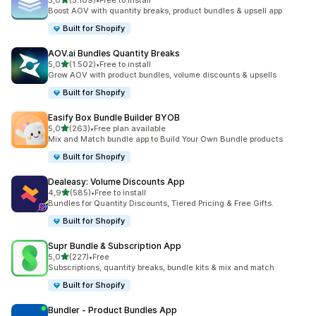
5,0
(5.109)
•
Free to install
toplam 5109 değerlendirme
Boost AOV with quantity breaks, product bundles & upsell app
Built for Shopify
AOV.ai Bundles Quantity Breaks
5 yıldız üzerinden
5,0
(1.502)
•
Free to install
toplam 1502 değerlendirme
Grow AOV with product bundles, volume discounts & upsells
Built for Shopify
Easify Box Bundle Builder BYOB
5 yıldız üzerinden
5,0
(263)
•
Free plan available
toplam 263 değerlendirme
Mix and Match bundle app to Build Your Own Bundle products
Built for Shopify
Dealeasy: Volume Discounts App
5 yıldız üzerinden
4,9
(585)
•
Free to install
toplam 585 değerlendirme
Bundles for Quantity Discounts, Tiered Pricing & Free Gifts.
Built for Shopify
Supr Bundle & Subscription App
5 yıldız üzerinden
5,0
(227)
•
Free
toplam 227 değerlendirme
Subscriptions, quantity breaks, bundle kits & mix and match
Built for Shopify
Bundler ‑ Product Bundles App