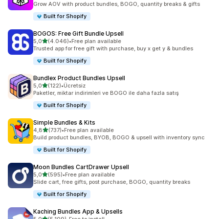
Grow AOV with product bundles, BOGO, quantity breaks & gifts
Built for Shopify
BOGOS: Free Gift Bundle Upsell
5 yıldız üzerinden
5,0
(4.046)
•
Free plan available
toplam 4046 değerlendirme
Trusted app for free gift with purchase, buy x get y & bundles
Built for Shopify
Bundlex Product Bundles Upsell
5 yıldız üzerinden
5,0
(122)
•
Ücretsiz
toplam 122 değerlendirme
Paketler, miktar indirimleri ve BOGO ile daha fazla satış
Built for Shopify
Simple Bundles & Kits
5 yıldız üzerinden
4,8
(737)
•
Free plan available
toplam 737 değerlendirme
Build product bundles, BYOB, BOGO & upsell with inventory sync
Built for Shopify
Moon Bundles CartDrawer Upsell
5 yıldız üzerinden
5,0
(595)
•
Free plan available
toplam 595 değerlendirme
Slide cart, free gifts, post purchase, BOGO, quantity breaks
Built for Shopify
Kaching Bundles App & Upsells
5 yıldız üzerinden