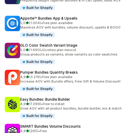
Frequently bought together bundles & in cart upsell, boost AOV
Built for Shopify
Appstle℠ Bundles App & Upsells
5 yıldız üzerinden
5,0
(1.004)
•
Free plan available
toplam 1004 değerlendirme
Maximize AOV with bundles, volume discount, upsells & BOGO
Built for Shopify
GLO Color Swatch Variant Image
5 yıldız üzerinden
5,0
(1.690)
•
Ücretsiz plan mevcut
toplam 1690 değerlendirme
Group products as variants, show variants as color swatches
Built for Shopify
Pumper Bundles Quantity Breaks
5 yıldız üzerinden
4,9
(3.219)
•
Free plan available
toplam 3219 değerlendirme
Increase AOV with Bundle offers, Free Gift & Volume Discount!
Built for Shopify
Easy Bundles: Bundle Builder
5 yıldız üzerinden
4,9
(1.099)
•
Free to install
toplam 1099 değerlendirme
Grow AOV with all product bundles, bundle builder, mix & match
Built for Shopify
SMART Bundles Volume Discounts
5 yıldız üzerinden
4,9
(265)
•
Free
toplam 265 değerlendirme