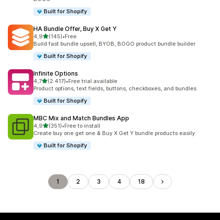
Built for Shopify
HA Bundle Offer, Buy X Get Y
5 yıldız üzerinden
4,9
(145)
•
Free
toplam 145 değerlendirme
Build fast bundle upsell, BYOB, BOGO product bundle builder
Built for Shopify
Infinite Options
5 yıldız üzerinden
4,7
(2.417)
•
Free trial available
toplam 2417 değerlendirme
Product options, text fields, buttons, checkboxes, and bundles
Built for Shopify
MBC Mix and Match Bundles App
5 yıldız üzerinden
4,9
(351)
•
Free to install
toplam 351 değerlendirme
Create buy one get one & Buy X Get Y bundle products easily
Built for Shopify
1
2
3
4
18