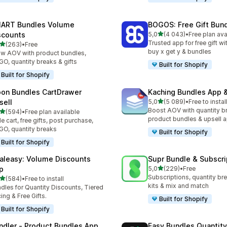
ART Bundles Volume
BOGOS: Free Gift Bund
z 5 hvězd
scounts
5,0
(4 043)
•
Free plan ava
Celkový počet recenzí: 40
Trusted app for free gift w
z 5 hvězd
(263)
•
Free
kový počet recenzí: 263
buy x get y & bundles
w AOV with product bundles,
O, quantity breaks & gifts
Built for Shopify
Built for Shopify
on Bundles CartDrawer
Kaching Bundles App &
z 5 hvězd
sell
5,0
(5 089)
•
Free to instal
Celkový počet recenzí: 50
Boost AOV with quantity b
z 5 hvězd
(594)
•
Free plan available
kový počet recenzí: 594
product bundles & upsell 
de cart, free gifts, post purchase,
O, quantity breaks
Built for Shopify
Built for Shopify
aleasy: Volume Discounts
Supr Bundle & Subscri
z 5 hvězd
p
5,0
(229)
•
Free
Celkový počet recenzí: 22
Subscriptions, quantity br
z 5 hvězd
(584)
•
Free to install
kový počet recenzí: 584
kits & mix and match
dles for Quantity Discounts, Tiered
cing & Free Gifts.
Built for Shopify
Built for Shopify
ndler ‑ Product Bundles App
Easy Bundles Quantity