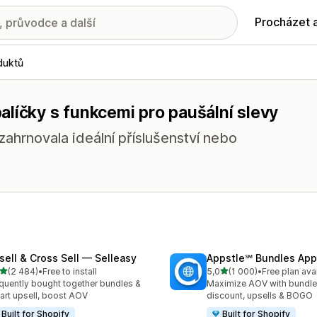
Procházet 
duktů
líčky s funkcemi pro paušální slevy
ahrnovala ideální příslušenství nebo
sell & Cross Sell — Selleasy
Appstle℠ Bundles App
z 5 hvězd
z 5 hvězd
(2 484)
•
Free to install
5,0
(1 000)
•
Free plan ava
kový počet recenzí: 2484
Celkový počet recenzí: 10
quently bought together bundles &
Maximize AOV with bundle
cart upsell, boost AOV
discount, upsells & BOGO
Built for Shopify
Built for Shopify