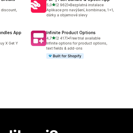
z 5 hvězd
5,0
(2 962)
•
Bezplatná instalace
3
Celkový počet recenzí: 2962
 discount,
Aplikace pro navýšení, kombinace, 1+1,
dárky a objemové slevy
undles App
Infinite Product Options
z 5 hvězd
4,7
(2 417)
•
Free trial available
1
Celkový počet recenzí: 2417
uy X Get Y
Infinite options for product options,
text fields & add-ons
Built for Shopify