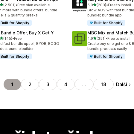
z 5 hvězd
z 5 hvězd
(2 501)
•
Free plan available
5,0
(283)
•
Free to install
kový počet recenzí: 2501
Celkový počet recenzí: 28
n more with bundle offers, bundle
Grow AOV with fast bundle
ells & quantity breaks
bundler, bundle app
Built for Shopify
Built for Shopify
 Bundle Offer, Buy X Get Y
MBC Mix and Match B
z 5 hvězd
z 5 hvězd
(145)
•
Free
4,9
(351)
•
Free to install
kový počet recenzí: 145
Celkový počet recenzí: 35
ld fast bundle upsell, BYOB, BOGO
Create buy one get one & B
duct bundle builder
bundle products easily
Built for Shopify
Built for Shopify
Další
1
2
3
4
…
18