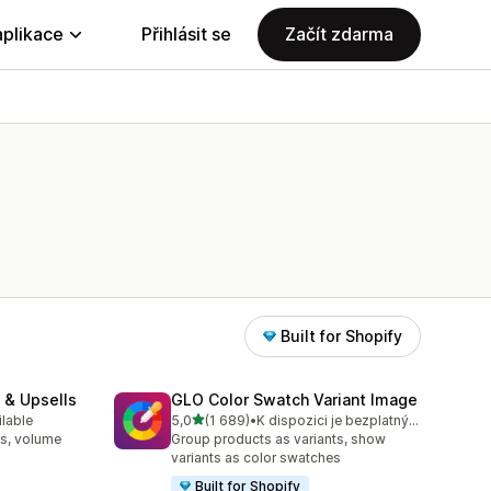
aplikace
Přihlásit se
Začít zdarma
Built for Shopify
 & Upsells
GLO Color Swatch Variant Image
z 5 hvězd
ilable
5,0
(1 689)
•
K dispozici je bezplatný plán
00
Celkový počet recenzí: 1689
s, volume
Group products as variants, show
variants as color swatches
Built for Shopify