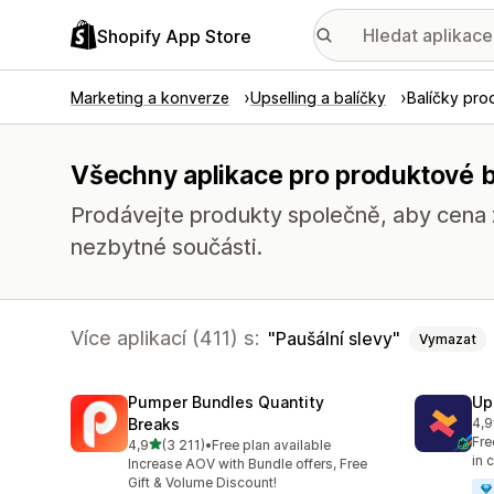
Shopify App Store
Marketing a konverze
Upselling a balíčky
Balíčky pro
Všechny aplikace pro produktové ba
Prodávejte produkty společně, aby cena z
nezbytné součásti.
Více aplikací (411) s:
Paušální slevy
Vymazat
Pumper Bundles Quantity
Up
Breaks
4,9
Cel
Fre
z 5 hvězd
4,9
(3 211)
•
Free plan available
Celkový počet recenzí: 3211
in 
Increase AOV with Bundle offers, Free
Gift & Volume Discount!