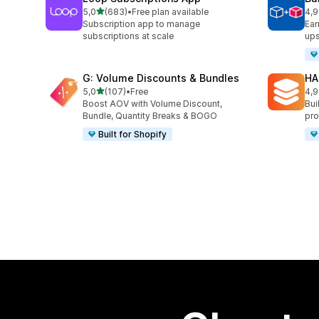
z 5 hvězd
5,0
(683)
•
Free plan available
4,9
Celkový počet recenzí: 683
Cel
Subscription app to manage
Ear
subscriptions at scale
ups
G: Volume Discounts & Bundles
HA
z 5 hvězd
5,0
(107)
•
Free
4,9
Celkový počet recenzí: 107
Cel
Boost AOV with Volume Discount,
Bui
Bundle, Quantity Breaks & BOGO
pro
Built for Shopify