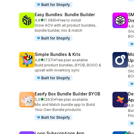
Built for Shopify
Easy Bundles: Bundle Builder
SM
z 5 hvězd
4,9
(1 089)
•
Free to install
Di
Celkový počet recenzí: 1089
Grow AOV with all product bundles,
4,9
Cel
bundle builder, mix & match
Gro
BOG
Built for Shopify
Simple Bundles & Kits
Mo
z 5 hvězd
4,8
(737)
•
Free plan available
Up
Celkový počet recenzí: 737
Build product bundles, BYOB, BOGO &
5,0
Cel
upsell with inventory sync
Sli
BOG
Built for Shopify
Easify Box Bundle Builder BYOB
De
z 5 hvězd
5,0
(263)
•
Free plan available
Ap
Celkový počet recenzí: 263
Mix and Match bundle app to Build
4,9
Cel
Your Own Bundle products
Bun
Pri
Built for Shopify
Loop Subscriptions App
Bu