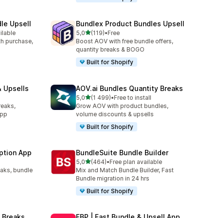
le Upsell
Bundlex Product Bundles Upsell
z 5 hvězd
ilable
5,0
(119)
•
Free
43
Celkový počet recenzí: 119
ith purchase,
Boost AOV with free bundle offers,
quantity breaks & BOGO
Built for Shopify
 Upsells
AOV.ai Bundles Quantity Breaks
z 5 hvězd
l
5,0
(1 499)
•
Free to install
89
Celkový počet recenzí: 1499
reaks,
Grow AOV with product bundles,
app
volume discounts & upsells
Built for Shopify
ption App
BundleSuite Bundle Builder
z 5 hvězd
5,0
(464)
•
Free plan available
9
Celkový počet recenzí: 464
eaks, bundle
Mix and Match Bundle Builder, Fast
Bundle migration in 24 hrs
Built for Shopify
 Breaks
FBP | Fast Bundle & Upsell App