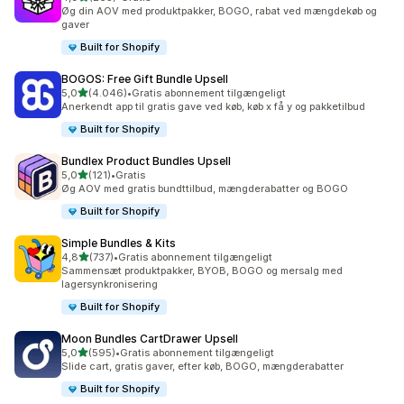
265 anmeldelser i alt
Øg din AOV med produktpakker, BOGO, rabat ved mængdekøb og
gaver
Built for Shopify
BOGOS: Free Gift Bundle Upsell
ud af 5 stjerner
5,0
(4.046)
•
Gratis abonnement tilgængeligt
4046 anmeldelser i alt
Anerkendt app til gratis gave ved køb, køb x få y og pakketilbud
Built for Shopify
Bundlex Product Bundles Upsell
ud af 5 stjerner
5,0
(121)
•
Gratis
121 anmeldelser i alt
Øg AOV med gratis bundttilbud, mængderabatter og BOGO
Built for Shopify
Simple Bundles & Kits
ud af 5 stjerner
4,8
(737)
•
Gratis abonnement tilgængeligt
737 anmeldelser i alt
Sammensæt produktpakker, BYOB, BOGO og mersalg med
lagersynkronisering
Built for Shopify
Moon Bundles CartDrawer Upsell
ud af 5 stjerner
5,0
(595)
•
Gratis abonnement tilgængeligt
595 anmeldelser i alt
Slide cart, gratis gaver, efter køb, BOGO, mængderabatter
Built for Shopify