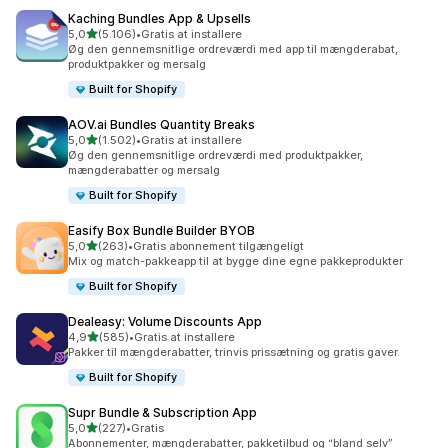
Kaching Bundles App & Upsells
ud af 5 stjerner
5,0
(5.106)
•
Gratis at installere
5106 anmeldelser i alt
Øg den gennemsnitlige ordreværdi med app til mængderabat,
produktpakker og mersalg
Built for Shopify
AOV.ai Bundles Quantity Breaks
ud af 5 stjerner
5,0
(1.502)
•
Gratis at installere
1502 anmeldelser i alt
Øg den gennemsnitlige ordreværdi med produktpakker,
mængderabatter og mersalg
Built for Shopify
Easify Box Bundle Builder BYOB
ud af 5 stjerner
5,0
(263)
•
Gratis abonnement tilgængeligt
263 anmeldelser i alt
Mix og match-pakkeapp til at bygge dine egne pakkeprodukter
Built for Shopify
Dealeasy: Volume Discounts App
ud af 5 stjerner
4,9
(585)
•
Gratis at installere
585 anmeldelser i alt
Pakker til mængderabatter, trinvis prissætning og gratis gaver.
Built for Shopify
Supr Bundle & Subscription App
ud af 5 stjerner
5,0
(227)
•
Gratis
227 anmeldelser i alt
Abonnementer, mængderabatter, pakketilbud og “bland selv”