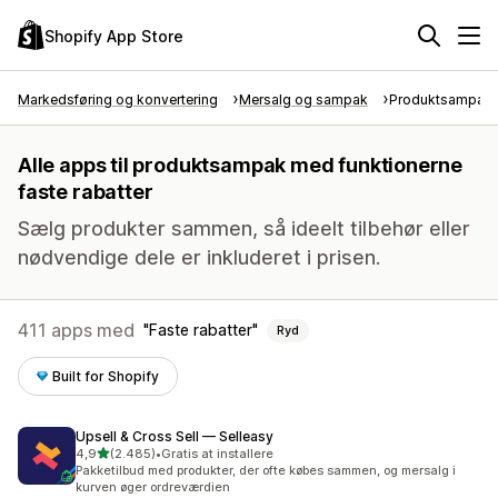
Shopify App Store
Markedsføring og konvertering
Mersalg og sampak
Produktsampak
Alle apps til produktsampak med funktionerne
faste rabatter
Sælg produkter sammen, så ideelt tilbehør eller
nødvendige dele er inkluderet i prisen.
411 apps med
Faste rabatter
Ryd
Built for Shopify
Upsell & Cross Sell — Selleasy
ud af 5 stjerner
4,9
(2.485)
•
Gratis at installere
2485 anmeldelser i alt
Pakketilbud med produkter, der ofte købes sammen, og mersalg i
kurven øger ordreværdien