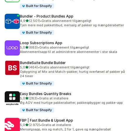
Built for Shopify
Bundler ‑ Product Bundles App
ud af 5 stjerner
4,9
(2.501)
•
Gratis abonnement tilgængeligt
2501 anmeldelser i alt
Tjen mere med pakketilbud, mersalg af pakker og mængderabatter
Built for Shopify
Loop Subscriptions App
ud af 5 stjerner
5,0
(683)
•
Gratis abonnement tilgængeligt
683 anmeldelser i alt
Abonnementsapp til at administrere abonnementer i stor skala
BundleSuite Bundle Builder
ud af 5 stjerner
5,0
(464)
•
Gratis abonnement tilgængeligt
464 anmeldelser i alt
Opbygning af Mix and Match-pakker, hurtig overførsel af pakker på
24 timer
Built for Shopify
Easy Bundles Quantity Breaks
ud af 5 stjerner
5,0
(283)
•
Gratis at installere
283 anmeldelser i alt
Øg AOV med hurtige pakkerabatter, pakkeopbygger og pakke-app
Built for Shopify
FBP | Fast Bundle & Upsell App
ud af 5 stjerner
5,0
(2.972)
•
Gratis at installere
2972 anmeldelser i alt
Mersalgsapp, mix og match, 2 for 1, gave og mængderabat