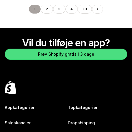
1
2
3
4
18
Vil du tilføje en app?
Prøv Shopify gratis i 3 dage
Appkategorier
Topkategorier
Salgskanaler
Dropshipping