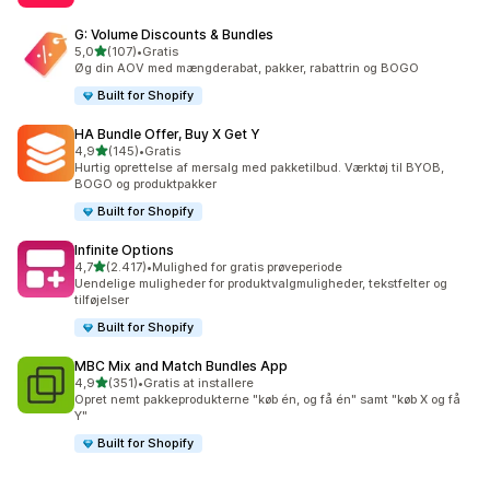
G: Volume Discounts & Bundles
ud af 5 stjerner
5,0
(107)
•
Gratis
107 anmeldelser i alt
Øg din AOV med mængderabat, pakker, rabattrin og BOGO
Built for Shopify
HA Bundle Offer, Buy X Get Y
ud af 5 stjerner
4,9
(145)
•
Gratis
145 anmeldelser i alt
Hurtig oprettelse af mersalg med pakketilbud. Værktøj til BYOB,
BOGO og produktpakker
Built for Shopify
Infinite Options
ud af 5 stjerner
4,7
(2.417)
•
Mulighed for gratis prøveperiode
2417 anmeldelser i alt
Uendelige muligheder for produktvalgmuligheder, tekstfelter og
tilføjelser
Built for Shopify
MBC Mix and Match Bundles App
ud af 5 stjerner
4,9
(351)
•
Gratis at installere
351 anmeldelser i alt
Opret nemt pakkeprodukterne "køb én, og få én" samt "køb X og få
Y"
Built for Shopify