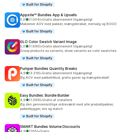
Built for Shopify
Appstle℠ Bundles App & Upsells
ud af 5 stjerner
5,0
(1.004)
•
Gratis abonnement tilgængeligt
1004 anmeldelser i alt
Maksimer AOV med pakker, mængderabat, mersalg og BOGO
Built for Shopify
GLO Color Swatch Variant Image
ud af 5 stjerner
5,0
(1.690)
•
Gratis abonnement tilgængeligt
1690 anmeldelser i alt
Group products as variants, show variants as color swatches
Built for Shopify
Pumper Bundles Quantity Breaks
ud af 5 stjerner
4,9
(3.219)
•
Gratis abonnement tilgængeligt
3219 anmeldelser i alt
Øg AOV med pakketilbud, gratis gaver og mængderabat!
Built for Shopify
Easy Bundles: Bundle Builder
ud af 5 stjerner
4,9
(1.099)
•
Gratis at installere
1099 anmeldelser i alt
Øg den gennemsnitlige ordreværdi med alle produktpakker,
pakkebygger, mix og match
Built for Shopify
SMART Bundles Volume Discounts
ud af 5 stjerner
4,9
(265)
•
Gratis