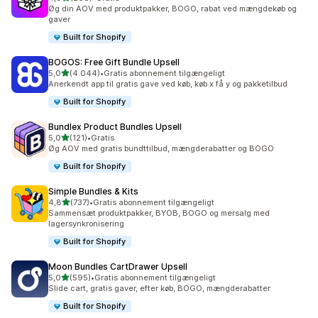
266 anmeldelser i alt
Øg din AOV med produktpakker, BOGO, rabat ved mængdekøb og
gaver
Built for Shopify
BOGOS: Free Gift Bundle Upsell
ud af 5 stjerner
5,0
(4.044)
•
Gratis abonnement tilgængeligt
4044 anmeldelser i alt
Anerkendt app til gratis gave ved køb, køb x få y og pakketilbud
Built for Shopify
Bundlex Product Bundles Upsell
ud af 5 stjerner
5,0
(121)
•
Gratis
121 anmeldelser i alt
Øg AOV med gratis bundttilbud, mængderabatter og BOGO
Built for Shopify
Simple Bundles & Kits
ud af 5 stjerner
4,8
(737)
•
Gratis abonnement tilgængeligt
737 anmeldelser i alt
Sammensæt produktpakker, BYOB, BOGO og mersalg med
lagersynkronisering
Built for Shopify
Moon Bundles CartDrawer Upsell
ud af 5 stjerner
5,0
(595)
•
Gratis abonnement tilgængeligt
595 anmeldelser i alt
Slide cart, gratis gaver, efter køb, BOGO, mængderabatter
Built for Shopify