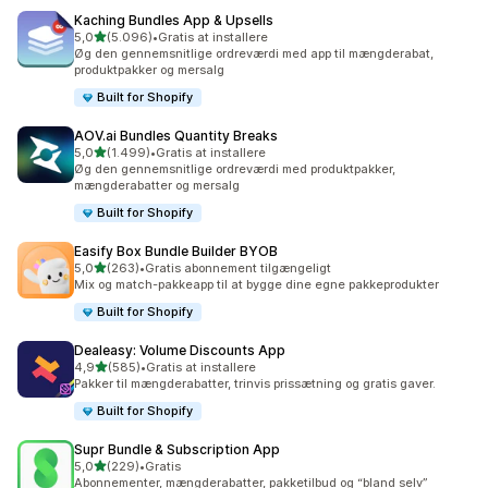
Kaching Bundles App & Upsells
ud af 5 stjerner
5,0
(5.096)
•
Gratis at installere
5096 anmeldelser i alt
Øg den gennemsnitlige ordreværdi med app til mængderabat,
produktpakker og mersalg
Built for Shopify
AOV.ai Bundles Quantity Breaks
ud af 5 stjerner
5,0
(1.499)
•
Gratis at installere
1499 anmeldelser i alt
Øg den gennemsnitlige ordreværdi med produktpakker,
mængderabatter og mersalg
Built for Shopify
Easify Box Bundle Builder BYOB
ud af 5 stjerner
5,0
(263)
•
Gratis abonnement tilgængeligt
263 anmeldelser i alt
Mix og match-pakkeapp til at bygge dine egne pakkeprodukter
Built for Shopify
Dealeasy: Volume Discounts App
ud af 5 stjerner
4,9
(585)
•
Gratis at installere
585 anmeldelser i alt
Pakker til mængderabatter, trinvis prissætning og gratis gaver.
Built for Shopify
Supr Bundle & Subscription App
ud af 5 stjerner
5,0
(229)
•
Gratis
229 anmeldelser i alt
Abonnementer, mængderabatter, pakketilbud og “bland selv”