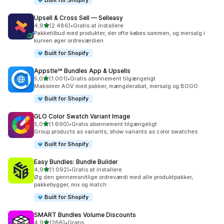
Built for Shopify
Upsell & Cross Sell — Selleasy
ud af 5 stjerner
4,9
(2.486)
•
Gratis at installere
2486 anmeldelser i alt
Pakketilbud med produkter, der ofte købes sammen, og mersalg i
kurven øger ordreværdien
Built for Shopify
Appstle℠ Bundles App & Upsells
ud af 5 stjerner
5,0
(1.001)
•
Gratis abonnement tilgængeligt
1001 anmeldelser i alt
Maksimer AOV med pakker, mængderabat, mersalg og BOGO
Built for Shopify
GLO Color Swatch Variant Image
ud af 5 stjerner
5,0
(1.690)
•
Gratis abonnement tilgængeligt
1690 anmeldelser i alt
Group products as variants, show variants as color swatches
Built for Shopify
Easy Bundles: Bundle Builder
ud af 5 stjerner
4,9
(1.092)
•
Gratis at installere
1092 anmeldelser i alt
Øg den gennemsnitlige ordreværdi med alle produktpakker,
pakkebygger, mix og match
Built for Shopify
SMART Bundles Volume Discounts
ud af 5 stjerner
4,9
(266)
•
Gratis