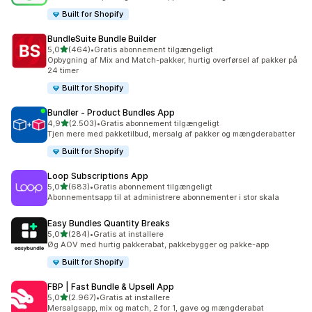
Built for Shopify
BundleSuite Bundle Builder
ud af 5 stjerner
5,0
(464)
•
Gratis abonnement tilgængeligt
464 anmeldelser i alt
Opbygning af Mix and Match-pakker, hurtig overførsel af pakker på
24 timer
Built for Shopify
Bundler ‑ Product Bundles App
ud af 5 stjerner
4,9
(2.503)
•
Gratis abonnement tilgængeligt
2503 anmeldelser i alt
Tjen mere med pakketilbud, mersalg af pakker og mængderabatter
Built for Shopify
Loop Subscriptions App
ud af 5 stjerner
5,0
(683)
•
Gratis abonnement tilgængeligt
683 anmeldelser i alt
Abonnementsapp til at administrere abonnementer i stor skala
Easy Bundles Quantity Breaks
ud af 5 stjerner
5,0
(284)
•
Gratis at installere
284 anmeldelser i alt
Øg AOV med hurtig pakkerabat, pakkebygger og pakke-app
Built for Shopify
FBP | Fast Bundle & Upsell App
ud af 5 stjerner
5,0
(2.967)
•
Gratis at installere
2967 anmeldelser i alt
Mersalgsapp, mix og match, 2 for 1, gave og mængderabat