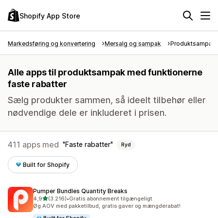
Shopify App Store
Markedsføring og konvertering
Mersalg og sampak
Produktsampak
Alle apps til produktsampak med funktionerne
faste rabatter
Sælg produkter sammen, så ideelt tilbehør eller
nødvendige dele er inkluderet i prisen.
411 apps med
Faste rabatter
Ryd
Built for Shopify
Pumper Bundles Quantity Breaks
ud af 5 stjerner
4,9
(3.216)
•
Gratis abonnement tilgængeligt
3216 anmeldelser i alt
Øg AOV med pakketilbud, gratis gaver og mængderabat!