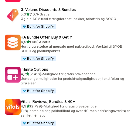
G: Volume Discounts & Bundles
ud af 5 stjerner
5,0
(107)
•
Gratis
107 anmeldelser i alt
Øg din AOV med mængderabat, pakker, rabattrin og BOGO
Built for Shopify
HA Bundle Offer, Buy X Get Y
ud af 5 stjerner
4,9
(145)
•
Gratis
145 anmeldelser i alt
Hurtig oprettelse af mersalg med pakketilbud. Værktøj til BYOB,
BOGO og produktpakker
Built for Shopify
Infinite Options
ud af 5 stjerner
4,7
(2.416)
•
Mulighed for gratis prøveperiode
2416 anmeldelser i alt
Uendelige muligheder for produktvalgmuligheder, tekstfelter og
tilføjelser
Built for Shopify
Vitals: Reviews, Bundles & 40+
ud af 5 stjerner
4,9
(2.799)
•
Mulighed for gratis prøveperiode
2799 anmeldelser i alt
Tilføj anmeldelser, pakketilbud og over 40 markedsføringsværktøjer
samlet i én app
Built for Shopify