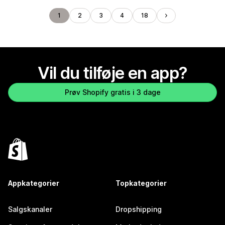
1
2
3
4
18
Vil du tilføje en app?
Prøv Shopify gratis i 3 dage
Appkategorier
Topkategorier
Salgskanaler
Dropshipping