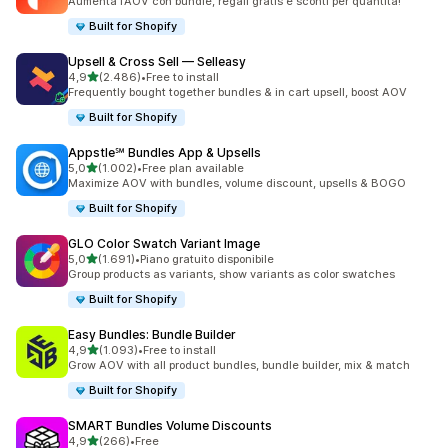
Aumenta l’AOV con bundle, regali gratis e sconti per quantità!
Built for Shopify
Upsell & Cross Sell — Selleasy
stelle su 5
4,9
(2.486)
•
Free to install
2486 recensioni totali
Frequently bought together bundles & in cart upsell, boost AOV
Built for Shopify
Appstle℠ Bundles App & Upsells
stelle su 5
5,0
(1.002)
•
Free plan available
1002 recensioni totali
Maximize AOV with bundles, volume discount, upsells & BOGO
Built for Shopify
GLO Color Swatch Variant Image
stelle su 5
5,0
(1.691)
•
Piano gratuito disponibile
1691 recensioni totali
Group products as variants, show variants as color swatches
Built for Shopify
Easy Bundles: Bundle Builder
stelle su 5
4,9
(1.093)
•
Free to install
1093 recensioni totali
Grow AOV with all product bundles, bundle builder, mix & match
Built for Shopify
SMART Bundles Volume Discounts
stelle su 5
4,9
(266)
•
Free
266 recensioni totali