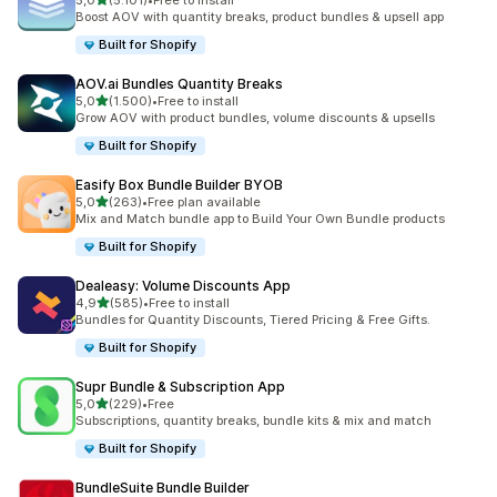
5,0
(5.101)
•
Free to install
5101 recensioni totali
Boost AOV with quantity breaks, product bundles & upsell app
Built for Shopify
AOV.ai Bundles Quantity Breaks
stelle su 5
5,0
(1.500)
•
Free to install
1500 recensioni totali
Grow AOV with product bundles, volume discounts & upsells
Built for Shopify
Easify Box Bundle Builder BYOB
stelle su 5
5,0
(263)
•
Free plan available
263 recensioni totali
Mix and Match bundle app to Build Your Own Bundle products
Built for Shopify
Dealeasy: Volume Discounts App
stelle su 5
4,9
(585)
•
Free to install
585 recensioni totali
Bundles for Quantity Discounts, Tiered Pricing & Free Gifts.
Built for Shopify
Supr Bundle & Subscription App
stelle su 5
5,0
(229)
•
Free
229 recensioni totali
Subscriptions, quantity breaks, bundle kits & mix and match
Built for Shopify
BundleSuite Bundle Builder