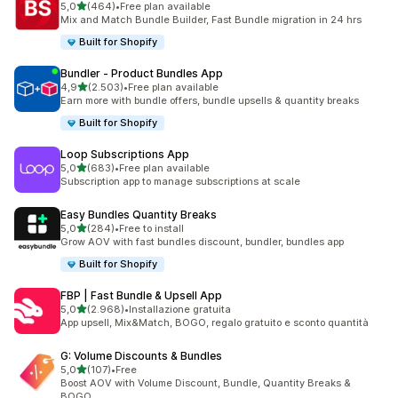
stelle su 5
5,0
(464)
•
Free plan available
464 recensioni totali
Mix and Match Bundle Builder, Fast Bundle migration in 24 hrs
Built for Shopify
Bundler ‑ Product Bundles App
stelle su 5
4,9
(2.503)
•
Free plan available
2503 recensioni totali
Earn more with bundle offers, bundle upsells & quantity breaks
Built for Shopify
Loop Subscriptions App
stelle su 5
5,0
(683)
•
Free plan available
683 recensioni totali
Subscription app to manage subscriptions at scale
Easy Bundles Quantity Breaks
stelle su 5
5,0
(284)
•
Free to install
284 recensioni totali
Grow AOV with fast bundles discount, bundler, bundles app
Built for Shopify
FBP | Fast Bundle & Upsell App
stelle su 5
5,0
(2.968)
•
Installazione gratuita
2968 recensioni totali
App upsell, Mix&Match, BOGO, regalo gratuito e sconto quantità
G: Volume Discounts & Bundles
stelle su 5
5,0
(107)
•
Free
107 recensioni totali
Boost AOV with Volume Discount, Bundle, Quantity Breaks &
BOGO