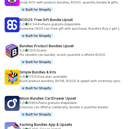
Grow AOV with product bundles, BOGO, quantity breaks & gifts
Built for Shopify
BOGOS: Free Gift Bundle Upsell
stelle su 5
5,0
(4.044)
•
Piano gratuito disponibile
4044 recensioni totali
Aumenta l'AOV con Free gift with purchase, Bundles Buy x get y
Built for Shopify
Bundlex Product Bundles Upsell
stelle su 5
5,0
(121)
•
Gratis
121 recensioni totali
Più vendite con bundle, sconti quantità e offerte BOGO
Built for Shopify
Simple Bundles & Kits
stelle su 5
4,8
(737)
•
Free plan available
737 recensioni totali
Build product bundles, BYOB, BOGO & upsell with inventory sync
Built for Shopify
Moon Bundles CartDrawer Upsell
stelle su 5
5,0
(595)
•
Piano gratuito disponibile
595 recensioni totali
Crescita con offerta combinata, bundle e quantity breaks.
Built for Shopify
Kaching Bundles App & Upsells
stelle su 5