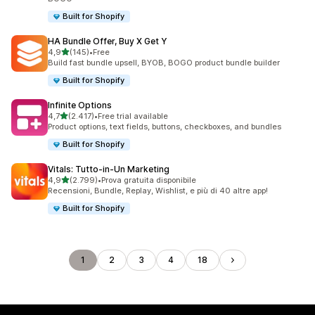
Built for Shopify
HA Bundle Offer, Buy X Get Y
stelle su 5
4,9
(145)
•
Free
145 recensioni totali
Build fast bundle upsell, BYOB, BOGO product bundle builder
Built for Shopify
Infinite Options
stelle su 5
4,7
(2.417)
•
Free trial available
2417 recensioni totali
Product options, text fields, buttons, checkboxes, and bundles
Built for Shopify
Vitals: Tutto‑in‑Un Marketing
stelle su 5
4,9
(2.799)
•
Prova gratuita disponibile
2799 recensioni totali
Recensioni, Bundle, Replay, Wishlist, e più di 40 altre app!
Built for Shopify
1
2
3
4
18