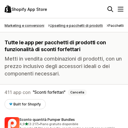
Shopify App Store
Marketing e conversioni
Upselling e pacchetti di prodotti
Pacchetti di
Tutte le app per pacchetti di prodotti con
funzionalità di sconti forfettari
Metti in vendita combinazioni di prodotti, con un
prezzo inclusivo degli accessori ideali o dei
componenti necessari.
411 app con
Sconti forfettari
Cancella
Built for Shopify
Sconto quantità Pumper Bundles
stelle su 5
4,9
(3.217)
•
Piano gratuito disponibile
3217 recensioni totali