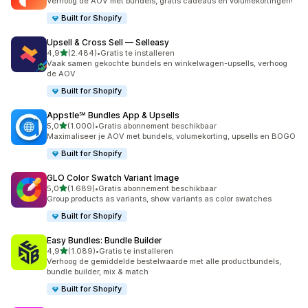
Verhoog de AOV met bundels, gratis cadeaus en volumekortingen!
Built for Shopify
Upsell & Cross Sell — Selleasy
van 5 sterren
4,9
(2.484)
•
Gratis te installeren
2484 recensies in totaal
Vaak samen gekochte bundels en winkelwagen-upsells, verhoog
de AOV
Built for Shopify
Appstle℠ Bundles App & Upsells
van 5 sterren
5,0
(1.000)
•
Gratis abonnement beschikbaar
1000 recensies in totaal
Maximaliseer je AOV met bundels, volumekorting, upsells en BOGO
Built for Shopify
GLO Color Swatch Variant Image
van 5 sterren
5,0
(1.689)
•
Gratis abonnement beschikbaar
1689 recensies in totaal
Group products as variants, show variants as color swatches
Built for Shopify
Easy Bundles: Bundle Builder
van 5 sterren
4,9
(1.089)
•
Gratis te installeren
1089 recensies in totaal
Verhoog de gemiddelde bestelwaarde met alle productbundels,
bundle builder, mix & match
Built for Shopify