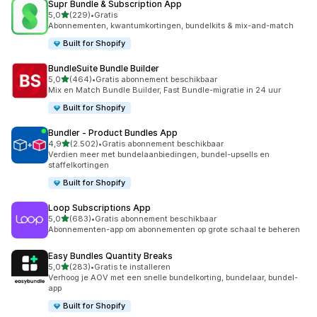
Supr Bundle & Subscription App
van 5 sterren
5,0
(229)
•
Gratis
229 recensies in totaal
Abonnementen, kwantumkortingen, bundelkits & mix-and-match
Built for Shopify
BundleSuite Bundle Builder
van 5 sterren
5,0
(464)
•
Gratis abonnement beschikbaar
464 recensies in totaal
Mix en Match Bundle Builder, Fast Bundle-migratie in 24 uur
Built for Shopify
Bundler ‑ Product Bundles App
van 5 sterren
4,9
(2.502)
•
Gratis abonnement beschikbaar
2502 recensies in totaal
Verdien meer met bundelaanbiedingen, bundel-upsells en
staffelkortingen
Built for Shopify
Loop Subscriptions App
van 5 sterren
5,0
(683)
•
Gratis abonnement beschikbaar
683 recensies in totaal
Abonnementen-app om abonnementen op grote schaal te beheren
Easy Bundles Quantity Breaks
van 5 sterren
5,0
(283)
•
Gratis te installeren
283 recensies in totaal
Verhoog je AOV met een snelle bundelkorting, bundelaar, bundel-
app
Built for Shopify