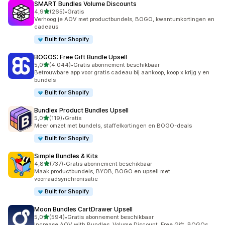
SMART Bundles Volume Discounts
van 5 sterren
4,9
(265)
•
Gratis
265 recensies in totaal
Verhoog je AOV met productbundels, BOGO, kwantumkortingen en
cadeaus
Built for Shopify
BOGOS: Free Gift Bundle Upsell
van 5 sterren
5,0
(4.044)
•
Gratis abonnement beschikbaar
4044 recensies in totaal
Betrouwbare app voor gratis cadeau bij aankoop, koop x krijg y en
bundels
Built for Shopify
Bundlex Product Bundles Upsell
van 5 sterren
5,0
(119)
•
Gratis
119 recensies in totaal
Meer omzet met bundels, staffelkortingen en BOGO-deals
Built for Shopify
Simple Bundles & Kits
van 5 sterren
4,8
(737)
•
Gratis abonnement beschikbaar
737 recensies in totaal
Maak productbundels, BYOB, BOGO en upsell met
voorraadsynchronisatie
Built for Shopify
Moon Bundles CartDrawer Upsell
van 5 sterren
5,0
(594)
•
Gratis abonnement beschikbaar
594 recensies in totaal
Increase AOV with Bundles, Volume Discount, Free Gift, BOGOs