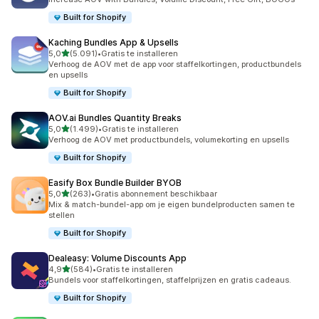
Built for Shopify
Kaching Bundles App & Upsells
van 5 sterren
5,0
(5.091)
•
Gratis te installeren
5091 recensies in totaal
Verhoog de AOV met de app voor staffelkortingen, productbundels
en upsells
Built for Shopify
AOV.ai Bundles Quantity Breaks
van 5 sterren
5,0
(1.499)
•
Gratis te installeren
1499 recensies in totaal
Verhoog de AOV met productbundels, volumekorting en upsells
Built for Shopify
Easify Box Bundle Builder BYOB
van 5 sterren
5,0
(263)
•
Gratis abonnement beschikbaar
263 recensies in totaal
Mix & match-bundel-app om je eigen bundelproducten samen te
stellen
Built for Shopify
Dealeasy: Volume Discounts App
van 5 sterren
4,9
(584)
•
Gratis te installeren
584 recensies in totaal
Bundels voor staffelkortingen, staffelprijzen en gratis cadeaus.
Built for Shopify