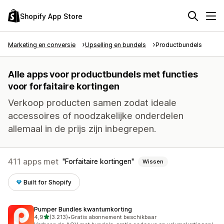
Shopify App Store
Marketing en conversie
Upselling en bundels
Productbundels
Alle apps voor productbundels met functies
voor forfaitaire kortingen
Verkoop producten samen zodat ideale
accessoires of noodzakelijke onderdelen
allemaal in de prijs zijn inbegrepen.
411 apps met
Forfaitaire kortingen
Wissen
Built for Shopify
Pumper Bundles kwantumkorting
van 5 sterren
4,9
(3.213)
•
Gratis abonnement beschikbaar
3213 recensies in totaal