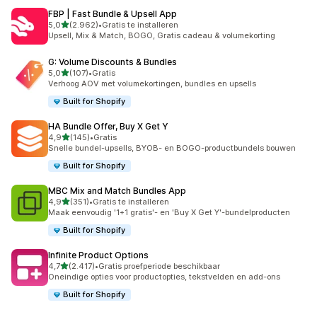
FBP | Fast Bundle & Upsell App
van 5 sterren
5,0
(2.962)
•
Gratis te installeren
2962 recensies in totaal
Upsell, Mix & Match, BOGO, Gratis cadeau & volumekorting
G: Volume Discounts & Bundles
van 5 sterren
5,0
(107)
•
Gratis
107 recensies in totaal
Verhoog AOV met volumekortingen, bundles en upsells
Built for Shopify
HA Bundle Offer, Buy X Get Y
van 5 sterren
4,9
(145)
•
Gratis
145 recensies in totaal
Snelle bundel-upsells, BYOB- en BOGO-productbundels bouwen
Built for Shopify
MBC Mix and Match Bundles App
van 5 sterren
4,9
(351)
•
Gratis te installeren
351 recensies in totaal
Maak eenvoudig '1+1 gratis'- en 'Buy X Get Y'-bundelproducten
Built for Shopify
Infinite Product Options
van 5 sterren
4,7
(2.417)
•
Gratis proefperiode beschikbaar
2417 recensies in totaal
Oneindige opties voor productopties, tekstvelden en add-ons
Built for Shopify