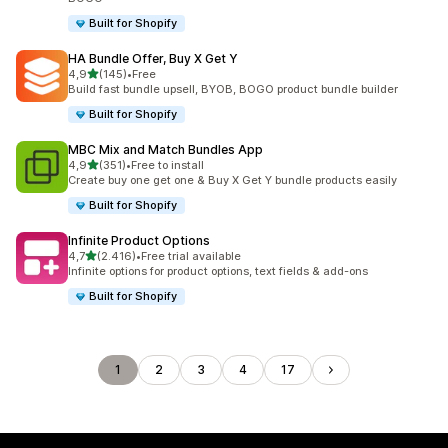
Built for Shopify
HA Bundle Offer, Buy X Get Y
de 5 estrelas
4,9
(145)
•
Free
145 total de avaliações
Build fast bundle upsell, BYOB, BOGO product bundle builder
Built for Shopify
MBC Mix and Match Bundles App
de 5 estrelas
4,9
(351)
•
Free to install
351 total de avaliações
Create buy one get one & Buy X Get Y bundle products easily
Built for Shopify
Infinite Product Options
de 5 estrelas
4,7
(2.416)
•
Free trial available
2416 total de avaliações
Infinite options for product options, text fields & add-ons
Built for Shopify
1
2
3
4
17