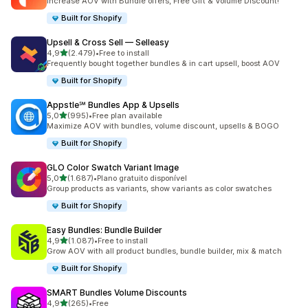
Increase AOV with Bundle offers, Free Gift & Volume Discount!
Built for Shopify
Upsell & Cross Sell — Selleasy
de 5 estrelas
4,9
(2.479)
•
Free to install
2479 total de avaliações
Frequently bought together bundles & in cart upsell, boost AOV
Built for Shopify
Appstle℠ Bundles App & Upsells
de 5 estrelas
5,0
(995)
•
Free plan available
995 total de avaliações
Maximize AOV with bundles, volume discount, upsells & BOGO
Built for Shopify
GLO Color Swatch Variant Image
de 5 estrelas
5,0
(1.687)
•
Plano gratuito disponível
1687 total de avaliações
Group products as variants, show variants as color swatches
Built for Shopify
Easy Bundles: Bundle Builder
de 5 estrelas
4,9
(1.087)
•
Free to install
1087 total de avaliações
Grow AOV with all product bundles, bundle builder, mix & match
Built for Shopify
SMART Bundles Volume Discounts
de 5 estrelas
4,9
(265)
•
Free
265 total de avaliações