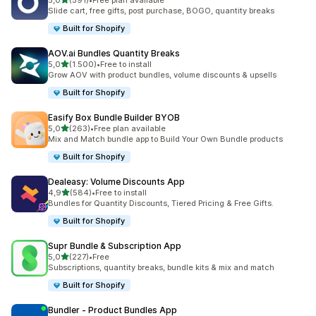
5,0
(591)
•
Free plan available
591 total de avaliações
Slide cart, free gifts, post purchase, BOGO, quantity breaks
Built for Shopify
AOV.ai Bundles Quantity Breaks
de 5 estrelas
5,0
(1.500)
•
Free to install
1500 total de avaliações
Grow AOV with product bundles, volume discounts & upsells
Built for Shopify
Easify Box Bundle Builder BYOB
de 5 estrelas
5,0
(263)
•
Free plan available
263 total de avaliações
Mix and Match bundle app to Build Your Own Bundle products
Built for Shopify
Dealeasy: Volume Discounts App
de 5 estrelas
4,9
(584)
•
Free to install
584 total de avaliações
Bundles for Quantity Discounts, Tiered Pricing & Free Gifts.
Built for Shopify
Supr Bundle & Subscription App
de 5 estrelas
5,0
(227)
•
Free
227 total de avaliações
Subscriptions, quantity breaks, bundle kits & mix and match
Built for Shopify
Bundler ‑ Product Bundles App