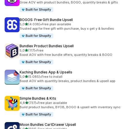
Grow AOV with product bundles, BOGO, quantity breaks & gifts
Built for Shopify
BOGOS: Free Gift Bundle Upsell
de 5 estrelas
5,0
(4.038)
•
Free plan available
4038 total de avaliações
Trusted app for free gift with purchase, buy x get y & bundles
Built for Shopify
Bundlex Product Bundles Upsell
de 5 estrelas
5,0
(117)
•
Free
117 total de avaliações
Boost AOV with free bundle offers, quantity breaks & BOGO
Built for Shopify
Kaching Bundles App & Upsells
de 5 estrelas
5,0
(5.085)
•
Free to install
5085 total de avaliações
Boost AOV with quantity breaks, product bundles & upsell app
Built for Shopify
Simple Bundles & Kits
de 5 estrelas
4,8
(737)
•
Free plan available
737 total de avaliações
Build product bundles, BYOB, BOGO & upsell with inventory sync
Built for Shopify
Moon Bundles CartDrawer Upsell
de 5 estrelas