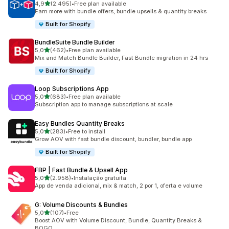
de 5 estrelas
4,9
(2.495)
•
Free plan available
2495 total de avaliações
Earn more with bundle offers, bundle upsells & quantity breaks
Built for Shopify
BundleSuite Bundle Builder
de 5 estrelas
5,0
(462)
•
Free plan available
462 total de avaliações
Mix and Match Bundle Builder, Fast Bundle migration in 24 hrs
Built for Shopify
Loop Subscriptions App
de 5 estrelas
5,0
(683)
•
Free plan available
683 total de avaliações
Subscription app to manage subscriptions at scale
Easy Bundles Quantity Breaks
de 5 estrelas
5,0
(283)
•
Free to install
283 total de avaliações
Grow AOV with fast bundle discount, bundler, bundle app
Built for Shopify
FBP | Fast Bundle & Upsell App
de 5 estrelas
5,0
(2.958)
•
Instalação gratuita
2958 total de avaliações
App de venda adicional, mix & match, 2 por 1, oferta e volume
G: Volume Discounts & Bundles
de 5 estrelas
5,0
(107)
•
Free
107 total de avaliações
Boost AOV with Volume Discount, Bundle, Quantity Breaks &
BOGO