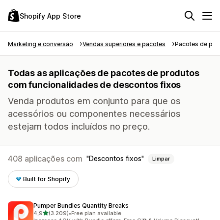
Shopify App Store
Marketing e conversão
Vendas superiores e pacotes
Pacotes de pro
Todas as aplicações de pacotes de produtos
com funcionalidades de descontos fixos
Venda produtos em conjunto para que os
acessórios ou componentes necessários
estejam todos incluídos no preço.
408 aplicações com
Descontos fixos
Limpar
Built for Shopify
Pumper Bundles Quantity Breaks
de 5 estrelas
4,9
(3.209)
•
Free plan available
3209 total de avaliações