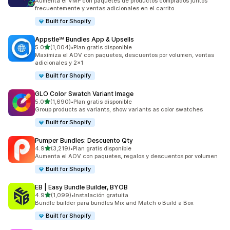
Aumenta el VMP con paquetes de productos comprados juntos
frecuentemente y ventas adicionales en el carrito
Built for Shopify
Appstle℠ Bundles App & Upsells
de 5 estrellas
5.0
(1,004)
•
Plan gratis disponible
1004 reseñas en total
Maximiza el AOV con paquetes, descuentos por volumen, ventas
adicionales y 2x1
Built for Shopify
GLO Color Swatch Variant Image
de 5 estrellas
5.0
(1,690)
•
Plan gratis disponible
1690 reseñas en total
Group products as variants, show variants as color swatches
Built for Shopify
Pumper Bundles: Descuento Qty
de 5 estrellas
4.9
(3,219)
•
Plan gratis disponible
3219 reseñas en total
Aumenta el AOV con paquetes, regalos y descuentos por volumen
Built for Shopify
EB | Easy Bundle Builder, BYOB
de 5 estrellas
4.9
(1,099)
•
Instalación gratuita
1099 reseñas en total
Bundle builder para bundles Mix and Match o Build a Box
Built for Shopify