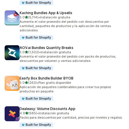
Built for Shopify
Kaching Bundles App & Upsells
de 5 estrellas
5.0
(5,114)
•
Instalación gratuita
5114 reseñas en total
Aumenta el valor promedio del pedido con descuentos por
cantidad, paquetes de productos y la aplicación de ventas
adicionales
Built for Shopify
AOV.ai Bundles Quantity Breaks
de 5 estrellas
5.0
(1,502)
•
Instalación gratuita
1502 reseñas en total
Aumenta el valor promedio del pedido con packs de productos,
descuentos por volumen y ventas adicionales
Built for Shopify
Easify Box Bundle Builder BYOB
de 5 estrellas
5.0
(263)
•
Plan gratis disponible
263 reseñas en total
Aplicación de paquetes combinables para crear tus propios
productos en paquete
Built for Shopify
Dealeasy: Volume Discounts App
de 5 estrellas
4.9
(585)
•
Instalación gratuita
585 reseñas en total
Packs para descuentos por cantidad, precios por niveles y regalos.
Built for Shopify