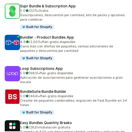
Supr Bundle & Subscription App
de 5 estrellas
5.0
(227)
•
Gratis
227 reseñas en total
Suscripciones, descuentos por cantidad, kits de packs y opciones
para combinar
Built for Shopify
Bundler ‑ Product Bundles App
de 5 estrellas
4.9
(2,501)
•
Plan gratis disponible
2501 reseñas en total
Gana más con ofertas de paquetes, ventas adicionales de
paquetes y descuentos por cantidad
Built for Shopify
Loop Subscriptions App
de 5 estrellas
5.0
(683)
•
Plan gratis disponible
683 reseñas en total
Aplicación de suscripciones para gestionar suscripciones a gran
escala
BundleSuite Bundle Builder
de 5 estrellas
5.0
(464)
•
Plan gratis disponible
464 reseñas en total
Creador de paquetes combinables, migración de Fast Bundle en 24
horas
Built for Shopify
Easy Bundles Quantity Breaks
de 5 estrellas
5.0
(283)
•
Instalación gratuita
283 reseñas en total
Aumenta el AOV con descuentos rápidos, creador y aplicación de