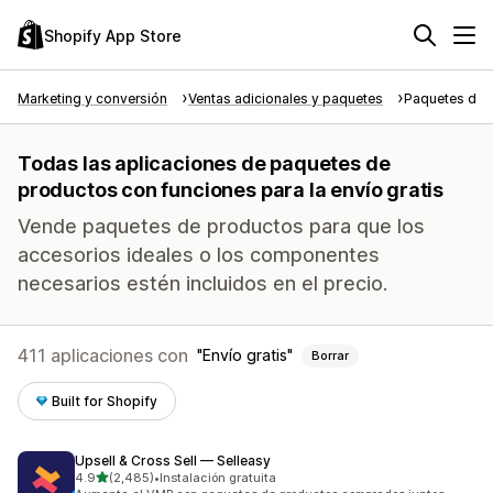
Shopify App Store
Marketing y conversión
Ventas adicionales y paquetes
Paquetes de 
Todas las aplicaciones de paquetes de
productos con funciones para la envío gratis
Vende paquetes de productos para que los
accesorios ideales o los componentes
necesarios estén incluidos en el precio.
411 aplicaciones con
Envío gratis
Borrar
Built for Shopify
Upsell & Cross Sell — Selleasy
de 5 estrellas
4.9
(2,485)
•
Instalación gratuita
2485 reseñas en total