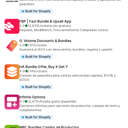
paquetes
Built for Shopify
FBP | Fast Bundle & Upsell App
de 5 estrellas
5.0
(2,973)
•
Instalación gratuita
2973 reseñas en total
Paquete, Mix&Match, Frecuentemente Comprados Juntos
G: Volume Discounts & Bundles
de 5 estrellas
5.0
(107)
•
Gratis
107 reseñas en total
Aumenta el AOV con descuentos, bundles, regalos y upsells
Built for Shopify
HA Bundle Offer, Buy X Get Y
de 5 estrellas
4.9
(145)
•
Gratis
145 reseñas en total
Creador de paquetes para ventas adicionales rápidas, BYOB y
BOGO
Built for Shopify
Infinite Options
de 5 estrellas
4.7
(2,417)
•
Prueba gratis disponible
2417 reseñas en total
Opciones infinitas para opciones de productos, campos de texto y
complementos
Built for Shopify
MBC Bundles Combo de Productos