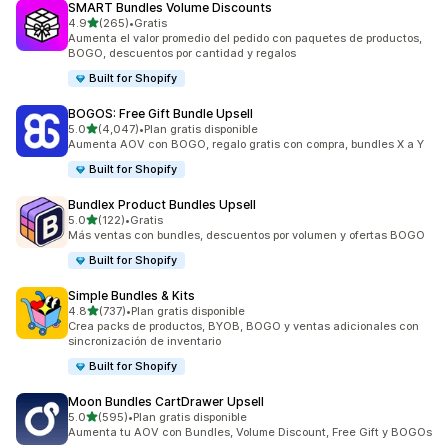
SMART Bundles Volume Discounts
de 5 estrellas
4.9
(265)
•
Gratis
265 reseñas en total
Aumenta el valor promedio del pedido con paquetes de productos,
BOGO, descuentos por cantidad y regalos
Built for Shopify
BOGOS: Free Gift Bundle Upsell
de 5 estrellas
5.0
(4,047)
•
Plan gratis disponible
4047 reseñas en total
Aumenta AOV con BOGO, regalo gratis con compra, bundles X a Y
Built for Shopify
Bundlex Product Bundles Upsell
de 5 estrellas
5.0
(122)
•
Gratis
122 reseñas en total
Más ventas con bundles, descuentos por volumen y ofertas BOGO
Built for Shopify
Simple Bundles & Kits
de 5 estrellas
4.8
(737)
•
Plan gratis disponible
737 reseñas en total
Crea packs de productos, BYOB, BOGO y ventas adicionales con
sincronización de inventario
Built for Shopify
Moon Bundles CartDrawer Upsell
de 5 estrellas
5.0
(595)
•
Plan gratis disponible
595 reseñas en total
Aumenta tu AOV con Bundles, Volume Discount, Free Gift y BOGOs