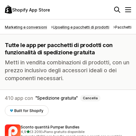
Shopify App Store
Marketing e conversioni
Upselling e pacchetti di prodotti
Pacchetti di
Tutte le app per pacchetti di prodotti con
funzionalità di spedizione gratuita
Metti in vendita combinazioni di prodotti, con un
prezzo inclusivo degli accessori ideali o dei
componenti necessari.
410 app con
Spedizione gratuita
Cancella
Built for Shopify
Sconto quantità Pumper Bundles
stelle su 5
4,9
(3.209)
•
Piano gratuito disponibile
3209 recensioni totali