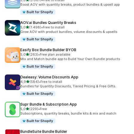
5,0
(5.087)
•
Free to install
5087 recensioni totali
Boost AOV with quantity breaks, product bundles & upsell app
Built for Shopify
AOV.ai Bundles Quantity Breaks
stelle su 5
5,0
(1.498)
•
Free to install
1498 recensioni totali
Grow AOV with product bundles, volume discounts & upsells
Built for Shopify
Easify Box Bundle Builder BYOB
stelle su 5
5,0
(263)
•
Free plan available
263 recensioni totali
Mix and Match bundle app to Build Your Own Bundle products
Built for Shopify
Dealeasy: Volume Discounts App
stelle su 5
4,9
(584)
•
Free to install
584 recensioni totali
Bundles for Quantity Discounts, Tiered Pricing & Free Gifts.
Built for Shopify
Supr Bundle & Subscription App
stelle su 5
5,0
(229)
•
Free
229 recensioni totali
Subscriptions, quantity breaks, bundle kits & mix and match
Built for Shopify
BundleSuite Bundle Builder