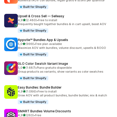
Aumenta l’AOV con bundle, regali gratis e sconti per quantità!
Built for Shopify
Upsell & Cross Sell — Selleasy
stelle su 5
4,9
(2.480)
•
Free to install
2480 recensioni totali
Frequently bought together bundles & in cart upsell, boost AOV
Built for Shopify
Appstle℠ Bundles App & Upsells
stelle su 5
5,0
(999)
•
Free plan available
999 recensioni totali
Maximize AOV with bundles, volume discount, upsells & BOGO
Built for Shopify
GLO Color Swatch Variant Image
stelle su 5
5,0
(1.687)
•
Piano gratuito disponibile
1687 recensioni totali
Group products as variants, show variants as color swatches
Built for Shopify
Easy Bundles: Bundle Builder
stelle su 5
4,9
(1.086)
•
Free to install
1086 recensioni totali
Grow AOV with all product bundles, bundle builder, mix & match
Built for Shopify
SMART Bundles Volume Discounts
stelle su 5
4,9
(263)
•
Free
263 recensioni totali