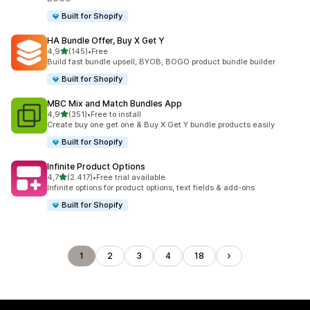
Built for Shopify
HA Bundle Offer, Buy X Get Y
stelle su 5
4,9
(145)
•
Free
145 recensioni totali
Build fast bundle upsell, BYOB, BOGO product bundle builder
Built for Shopify
MBC Mix and Match Bundles App
stelle su 5
4,9
(351)
•
Free to install
351 recensioni totali
Create buy one get one & Buy X Get Y bundle products easily
Built for Shopify
Infinite Product Options
stelle su 5
4,7
(2.417)
•
Free trial available
2417 recensioni totali
Infinite options for product options, text fields & add-ons
Built for Shopify
1
2
3
4
18