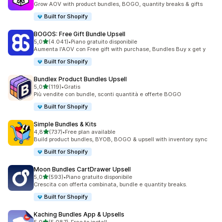
Grow AOV with product bundles, BOGO, quantity breaks & gifts
Built for Shopify
BOGOS: Free Gift Bundle Upsell
stelle su 5
5,0
(4.041)
•
Piano gratuito disponibile
4041 recensioni totali
Aumenta l'AOV con Free gift with purchase, Bundles Buy x get y
Built for Shopify
Bundlex Product Bundles Upsell
stelle su 5
5,0
(119)
•
Gratis
119 recensioni totali
Più vendite con bundle, sconti quantità e offerte BOGO
Built for Shopify
Simple Bundles & Kits
stelle su 5
4,8
(737)
•
Free plan available
737 recensioni totali
Build product bundles, BYOB, BOGO & upsell with inventory sync
Built for Shopify
Moon Bundles CartDrawer Upsell
stelle su 5
5,0
(593)
•
Piano gratuito disponibile
593 recensioni totali
Crescita con offerta combinata, bundle e quantity breaks.
Built for Shopify
Kaching Bundles App & Upsells
stelle su 5