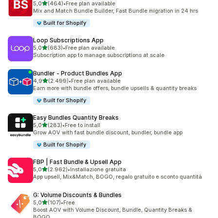
stelle su 5
5,0
(464)
•
Free plan available
464 recensioni totali
Mix and Match Bundle Builder, Fast Bundle migration in 24 hrs
Built for Shopify
Loop Subscriptions App
stelle su 5
5,0
(683)
•
Free plan available
683 recensioni totali
Subscription app to manage subscriptions at scale
Bundler ‑ Product Bundles App
stelle su 5
4,9
(2.499)
•
Free plan available
2499 recensioni totali
Earn more with bundle offers, bundle upsells & quantity breaks
Built for Shopify
Easy Bundles Quantity Breaks
stelle su 5
5,0
(283)
•
Free to install
283 recensioni totali
Grow AOV with fast bundle discount, bundler, bundle app
Built for Shopify
FBP | Fast Bundle & Upsell App
stelle su 5
5,0
(2.962)
•
Installazione gratuita
2962 recensioni totali
App upsell, Mix&Match, BOGO, regalo gratuito e sconto quantità
G: Volume Discounts & Bundles
stelle su 5
5,0
(107)
•
Free
107 recensioni totali
Boost AOV with Volume Discount, Bundle, Quantity Breaks &
BOGO