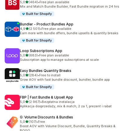
na 5 gwiazdek
5,0
(464)
•
Free plan available
Łączna liczba recenzji: 464
Mix and Match Bundle Builder, Fast Bundle migration in 24 hrs
Built for Shopify
Bundler ‑ Product Bundles App
na 5 gwiazdek
4,9
(2 501)
•
Free plan available
Łączna liczba recenzji: 2501
Earn more with bundle offers, bundle upsells & quantity breaks
Built for Shopify
Loop Subscriptions App
na 5 gwiazdek
5,0
(683)
•
Free plan available
Łączna liczba recenzji: 683
Subscription app to manage subscriptions at scale
Easy Bundles Quantity Breaks
na 5 gwiazdek
5,0
(284)
•
Free to install
Łączna liczba recenzji: 284
Grow AOV with fast bundle discount, bundler, bundle app
Built for Shopify
FBP | Fast Bundle & Upsell App
na 5 gwiazdek
5,0
(2 967)
•
Bezpłatna instalacja
Łączna liczba recenzji: 2967
Aplikacja dosprzedaży, mix & match, 2 za 1, prezent i rabat
G: Volume Discounts & Bundles
na 5 gwiazdek
5,0
(107)
•
Free
Łączna liczba recenzji: 107
Boost AOV with Volume Discount, Bundle, Quantity Breaks &
BOGO