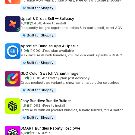
Increase AOV with Bundle offers, Free Gift & Volume Discount!
Built for Shopify
Upsell & Cross Sell — Selleasy
na 5 gwiazdek
4,9
(2 486)
•
Free to install
Łączna liczba recenzji: 2486
Frequently bought together bundles & in cart upsell, boost AOV
Built for Shopify
Appstle℠ Bundles App & Upsells
na 5 gwiazdek
5,0
(1 000)
•
Free plan available
Łączna liczba recenzji: 1000
Maximize AOV with bundles, volume discount, upsells & BOGO
Built for Shopify
GLO Color Swatch Variant Image
na 5 gwiazdek
5,0
(1 690)
•
Bezpłatny plan jest dostępny
Łączna liczba recenzji: 1690
Group products as variants, show variants as color swatches
Built for Shopify
Easy Bundles: Bundle Builder
na 5 gwiazdek
4,9
(1 092)
•
Free to install
Łączna liczba recenzji: 1092
Grow AOV with all product bundles, bundle builder, mix & match
Built for Shopify
SMART Bundles Rabaty Ilościowe
na 5 gwiazdek
4,9
(265)
•
Gratis
Łączna liczba recenzji: 265