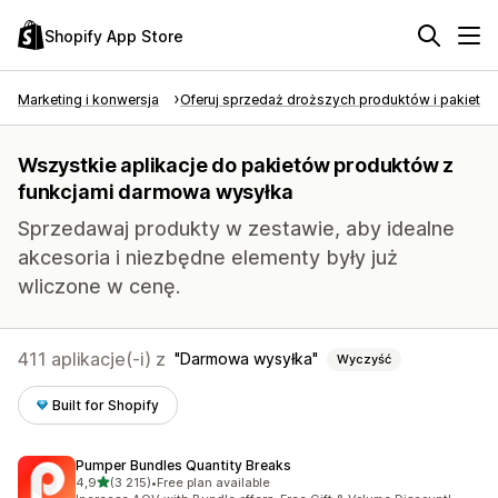
Shopify App Store
Marketing i konwersja
Oferuj sprzedaż droższych produktów i pakietó
Wszystkie aplikacje do pakietów produktów z
funkcjami darmowa wysyłka
Sprzedawaj produkty w zestawie, aby idealne
akcesoria i niezbędne elementy były już
wliczone w cenę.
411 aplikacje(-i) z
Darmowa wysyłka
Wyczyść
Built for Shopify
Pumper Bundles Quantity Breaks
na 5 gwiazdek
4,9
(3 215)
•
Free plan available
Łączna liczba recenzji: 3215