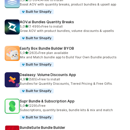
5,0
(5 094)
•
Free to install
Łączna liczba recenzji: 5094
Boost AOV with quantity breaks, product bundles & upsell app
Built for Shopify
AOV.ai Bundles Quantity Breaks
na 5 gwiazdek
5,0
(1 499)
•
Free to install
Łączna liczba recenzji: 1499
Grow AOV with product bundles, volume discounts & upsells
Built for Shopify
Easify Box Bundle Builder BYOB
na 5 gwiazdek
5,0
(263)
•
Free plan available
Łączna liczba recenzji: 263
Mix and Match bundle app to Build Your Own Bundle products
Built for Shopify
Dealeasy: Volume Discounts App
na 5 gwiazdek
4,9
(585)
•
Free to install
Łączna liczba recenzji: 585
Bundles for Quantity Discounts, Tiered Pricing & Free Gifts.
Built for Shopify
Supr Bundle & Subscription App
na 5 gwiazdek
5,0
(229)
•
Free
Łączna liczba recenzji: 229
Subscriptions, quantity breaks, bundle kits & mix and match
Built for Shopify
BundleSuite Bundle Builder