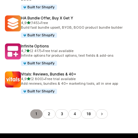
Built for Shopify
HA Bundle Offer, Buy X Get Y
na 5 gwiazdek
4,9
(145)
•
Free
Łączna liczba recenzji: 145
Build fast bundle upsell, BYOB, BOGO product bundle builder
Built for Shopify
Infinite Options
na 5 gwiazdek
4,7
(2 417)
•
Free trial available
Łączna liczba recenzji: 2417
Infinite options for product options, text fields & add-ons
Built for Shopify
Vitals: Reviews, Bundles & 40+
na 5 gwiazdek
4,9
(2 800)
•
Free trial available
Łączna liczba recenzji: 2800
Add reviews, bundles & 40+ marketing tools, all in one app
Built for Shopify
1
2
3
4
18