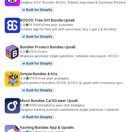
Zwiększ AOV: Bundle, BOGO, Rabaty Ilościowe & Darmowy Prezent
Built for Shopify
BOGOS: Free Gift Bundle Upsell
na 5 gwiazdek
5,0
(4 044)
•
Free plan available
Łączna liczba recenzji: 4044
Trusted app for free gift with purchase, buy x get y & bundles
Built for Shopify
Bundlex Product Bundles Upsell
na 5 gwiazdek
5,0
(121)
•
Gratis
Łączna liczba recenzji: 121
Większa sprzedaż dzięki pakietom, rabatom ilościowym i BOGO
Built for Shopify
Simple Bundles & Kits
na 5 gwiazdek
4,8
(737)
•
Free plan available
Łączna liczba recenzji: 737
Build product bundles, BYOB, BOGO & upsell with inventory sync
Built for Shopify
Moon Bundles CartDrawer Upsell
na 5 gwiazdek
5,0
(595)
•
Bezpłatny plan jest dostępny
Łączna liczba recenzji: 595
Zwiększ średnią wartość zamówienia dzięki pakietom i rabatom.
Built for Shopify
Kaching Bundles App & Upsells
na 5 gwiazdek