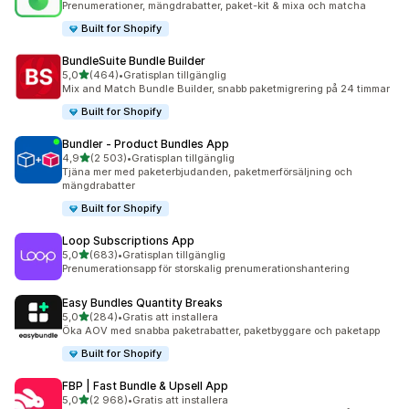
Prenumerationer, mängdrabatter, paket-kit & mixa och matcha
Built for Shopify
BundleSuite Bundle Builder
av 5 stjärnor
5,0
(464)
•
Gratisplan tillgänglig
464 recensioner totalt
Mix and Match Bundle Builder, snabb paketmigrering på 24 timmar
Built for Shopify
Bundler ‑ Product Bundles App
av 5 stjärnor
4,9
(2 503)
•
Gratisplan tillgänglig
2503 recensioner totalt
Tjäna mer med paketerbjudanden, paketmerförsäljning och
mängdrabatter
Built for Shopify
Loop Subscriptions App
av 5 stjärnor
5,0
(683)
•
Gratisplan tillgänglig
683 recensioner totalt
Prenumerationsapp för storskalig prenumerationshantering
Easy Bundles Quantity Breaks
av 5 stjärnor
5,0
(284)
•
Gratis att installera
284 recensioner totalt
Öka AOV med snabba paketrabatter, paketbyggare och paketapp
Built for Shopify
FBP | Fast Bundle & Upsell App
av 5 stjärnor
5,0
(2 968)
•
Gratis att installera
2968 recensioner totalt