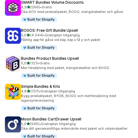
SMART Bundles Volume Discounts
av 5 stjärnor
4,9
(266)
•
Gratis
266 recensioner totalt
Öka AOV med produktpaket, BOGO, mängdrabatter och gåvor
Built for Shopify
BOGOS: Free Gift Bundle Upsell
av 5 stjärnor
5,0
(4 044)
•
Gratisplan tillgänglig
4044 recensioner totalt
Pålitlig app för gåva vid köp, köp x få y och paket
Built for Shopify
Bundlex Product Bundles Upsell
av 5 stjärnor
5,0
(121)
•
Gratis
121 recensioner totalt
Mer försäljning med paket, mängdrabatter och BOGO
Built for Shopify
Simple Bundles & Kits
av 5 stjärnor
4,8
(737)
•
Gratisplan tillgänglig
737 recensioner totalt
Bygg produktpaket, BYOB, BOGO och merförsäljning med
lagersynkronisering
Built for Shopify
Moon Bundles CartDrawer Upsell
av 5 stjärnor
5,0
(595)
•
Gratisplan tillgänglig
595 recensioner totalt
Öka ditt genomsnittliga ordervärde med paket och volymrabatter
Built for Shopify