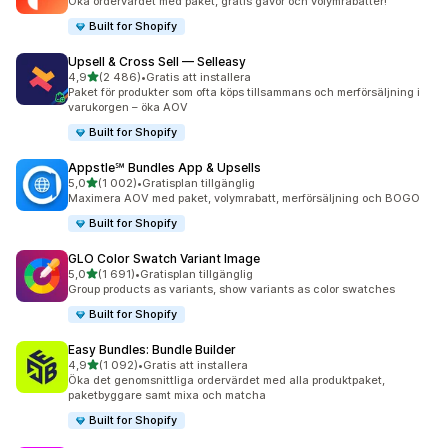
Öka ordervärdet med paket, gratis gåvor och volymrabatter!
Built for Shopify
Upsell & Cross Sell — Selleasy
av 5 stjärnor
4,9
(2 486)
•
Gratis att installera
2486 recensioner totalt
Paket för produkter som ofta köps tillsammans och merförsäljning i
varukorgen – öka AOV
Built for Shopify
Appstle℠ Bundles App & Upsells
av 5 stjärnor
5,0
(1 002)
•
Gratisplan tillgänglig
1002 recensioner totalt
Maximera AOV med paket, volymrabatt, merförsäljning och BOGO
Built for Shopify
GLO Color Swatch Variant Image
av 5 stjärnor
5,0
(1 691)
•
Gratisplan tillgänglig
1691 recensioner totalt
Group products as variants, show variants as color swatches
Built for Shopify
Easy Bundles: Bundle Builder
av 5 stjärnor
4,9
(1 092)
•
Gratis att installera
1092 recensioner totalt
Öka det genomsnittliga ordervärdet med alla produktpaket,
paketbyggare samt mixa och matcha
Built for Shopify