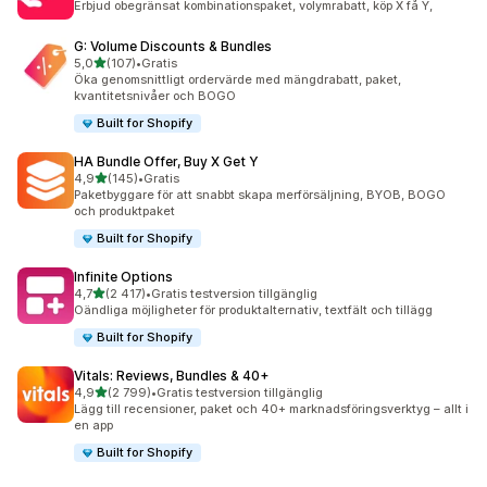
Erbjud obegränsat kombinationspaket, volymrabatt, köp X få Y,
G: Volume Discounts & Bundles
av 5 stjärnor
5,0
(107)
•
Gratis
107 recensioner totalt
Öka genomsnittligt ordervärde med mängdrabatt, paket,
kvantitetsnivåer och BOGO
Built for Shopify
HA Bundle Offer, Buy X Get Y
av 5 stjärnor
4,9
(145)
•
Gratis
145 recensioner totalt
Paketbyggare för att snabbt skapa merförsäljning, BYOB, BOGO
och produktpaket
Built for Shopify
Infinite Options
av 5 stjärnor
4,7
(2 417)
•
Gratis testversion tillgänglig
2417 recensioner totalt
Oändliga möjligheter för produktalternativ, textfält och tillägg
Built for Shopify
Vitals: Reviews, Bundles & 40+
av 5 stjärnor
4,9
(2 799)
•
Gratis testversion tillgänglig
2799 recensioner totalt
Lägg till recensioner, paket och 40+ marknadsföringsverktyg – allt i
en app
Built for Shopify