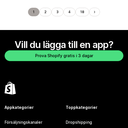
1
2
3
4
18
Vill du lägga till en app?
Prova Shopify gratis i 3 dagar
Appkategorier
Toppkategorier
Försäljningskanaler
Dropshipping