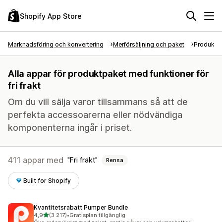
Shopify App Store
Marknadsföring och konvertering
Merförsäljning och paket
Produktp
Alla appar för produktpaket med funktioner för
fri frakt
Om du vill sälja varor tillsammans så att de
perfekta accessoarerna eller nödvändiga
komponenterna ingår i priset.
411 appar med
Fri frakt
Rensa
Built for Shopify
Kvantitetsrabatt Pumper Bundle
av 5 stjärnor
4,9
(3 217)
•
Gratisplan tillgänglig
3217 recensioner totalt