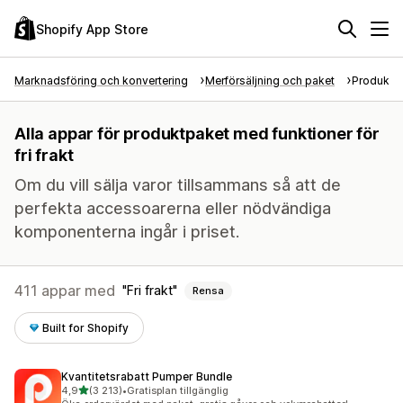
Shopify App Store
Marknadsföring och konvertering
Merförsäljning och paket
Produktp
Alla appar för produktpaket med funktioner för
fri frakt
Om du vill sälja varor tillsammans så att de
perfekta accessoarerna eller nödvändiga
komponenterna ingår i priset.
411 appar med
Fri frakt
Rensa
Built for Shopify
Kvantitetsrabatt Pumper Bundle
av 5 stjärnor
4,9
(3 213)
•
Gratisplan tillgänglig
3213 recensioner totalt