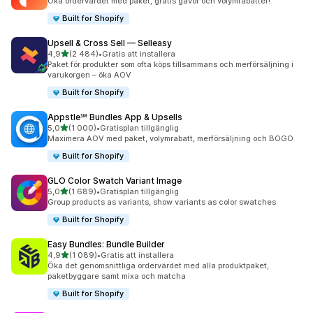
Öka ordervärdet med paket, gratis gåvor och volymrabatter!
Built for Shopify
Upsell & Cross Sell — Selleasy
av 5 stjärnor
4,9
(2 484)
•
Gratis att installera
2484 recensioner totalt
Paket för produkter som ofta köps tillsammans och merförsäljning i
varukorgen – öka AOV
Built for Shopify
Appstle℠ Bundles App & Upsells
av 5 stjärnor
5,0
(1 000)
•
Gratisplan tillgänglig
1000 recensioner totalt
Maximera AOV med paket, volymrabatt, merförsäljning och BOGO
Built for Shopify
GLO Color Swatch Variant Image
av 5 stjärnor
5,0
(1 689)
•
Gratisplan tillgänglig
1689 recensioner totalt
Group products as variants, show variants as color swatches
Built for Shopify
Easy Bundles: Bundle Builder
av 5 stjärnor
4,9
(1 089)
•
Gratis att installera
1089 recensioner totalt
Öka det genomsnittliga ordervärdet med alla produktpaket,
paketbyggare samt mixa och matcha
Built for Shopify