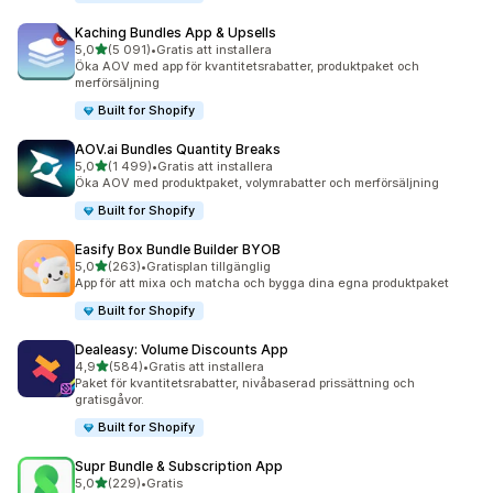
Kaching Bundles App & Upsells
av 5 stjärnor
5,0
(5 091)
•
Gratis att installera
5091 recensioner totalt
Öka AOV med app för kvantitetsrabatter, produktpaket och
merförsäljning
Built for Shopify
AOV.ai Bundles Quantity Breaks
av 5 stjärnor
5,0
(1 499)
•
Gratis att installera
1499 recensioner totalt
Öka AOV med produktpaket, volymrabatter och merförsäljning
Built for Shopify
Easify Box Bundle Builder BYOB
av 5 stjärnor
5,0
(263)
•
Gratisplan tillgänglig
263 recensioner totalt
App för att mixa och matcha och bygga dina egna produktpaket
Built for Shopify
Dealeasy: Volume Discounts App
av 5 stjärnor
4,9
(584)
•
Gratis att installera
584 recensioner totalt
Paket för kvantitetsrabatter, nivåbaserad prissättning och
gratisgåvor.
Built for Shopify
Supr Bundle & Subscription App
av 5 stjärnor
5,0
(229)
•
Gratis
229 recensioner totalt