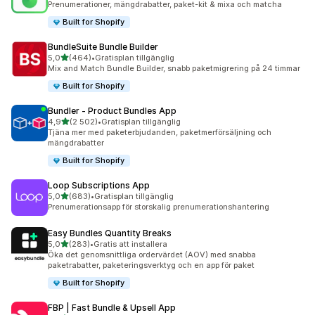
Prenumerationer, mängdrabatter, paket-kit & mixa och matcha
Built for Shopify
BundleSuite Bundle Builder
av 5 stjärnor
5,0
(464)
•
Gratisplan tillgänglig
464 recensioner totalt
Mix and Match Bundle Builder, snabb paketmigrering på 24 timmar
Built for Shopify
Bundler ‑ Product Bundles App
av 5 stjärnor
4,9
(2 502)
•
Gratisplan tillgänglig
2502 recensioner totalt
Tjäna mer med paketerbjudanden, paketmerförsäljning och
mängdrabatter
Built for Shopify
Loop Subscriptions App
av 5 stjärnor
5,0
(683)
•
Gratisplan tillgänglig
683 recensioner totalt
Prenumerationsapp för storskalig prenumerationshantering
Easy Bundles Quantity Breaks
av 5 stjärnor
5,0
(283)
•
Gratis att installera
283 recensioner totalt
Öka det genomsnittliga ordervärdet (AOV) med snabba
paketrabatter, paketeringsverktyg och en app för paket
Built for Shopify
FBP | Fast Bundle & Upsell App