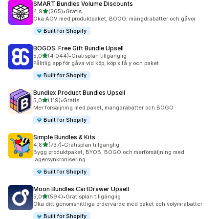
SMART Bundles Volume Discounts
av 5 stjärnor
4,9
(265)
•
Gratis
265 recensioner totalt
Öka AOV med produktpaket, BOGO, mängdrabatter och gåvor
Built for Shopify
BOGOS: Free Gift Bundle Upsell
av 5 stjärnor
5,0
(4 044)
•
Gratisplan tillgänglig
4044 recensioner totalt
Pålitlig app för gåva vid köp, köp x få y och paket
Built for Shopify
Bundlex Product Bundles Upsell
av 5 stjärnor
5,0
(119)
•
Gratis
119 recensioner totalt
Mer försäljning med paket, mängdrabatter och BOGO
Built for Shopify
Simple Bundles & Kits
av 5 stjärnor
4,8
(737)
•
Gratisplan tillgänglig
737 recensioner totalt
Bygg produktpaket, BYOB, BOGO och merförsäljning med
lagersynkronisering
Built for Shopify
Moon Bundles CartDrawer Upsell
av 5 stjärnor
5,0
(594)
•
Gratisplan tillgänglig
594 recensioner totalt
Öka ditt genomsnittliga ordervärde med paket och volymrabatter
Built for Shopify