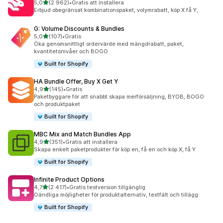
av 5 stjärnor
5,0
(2 962)
•
Gratis att installera
2962 recensioner totalt
Erbjud obegränsat kombinationspaket, volymrabatt, köp X få Y,
G: Volume Discounts & Bundles
av 5 stjärnor
5,0
(107)
•
Gratis
107 recensioner totalt
Öka genomsnittligt ordervärde med mängdrabatt, paket,
kvantitetsnivåer och BOGO
Built for Shopify
HA Bundle Offer, Buy X Get Y
av 5 stjärnor
4,9
(145)
•
Gratis
145 recensioner totalt
Paketbyggare för att snabbt skapa merförsäljning, BYOB, BOGO
och produktpaket
Built for Shopify
MBC Mix and Match Bundles App
av 5 stjärnor
4,9
(351)
•
Gratis att installera
351 recensioner totalt
Skapa enkelt paketprodukter för köp en, få en och köp X, få Y
Built for Shopify
Infinite Product Options
av 5 stjärnor
4,7
(2 417)
•
Gratis testversion tillgänglig
2417 recensioner totalt
Oändliga möjligheter för produktalternativ, textfält och tillägg
Built for Shopify