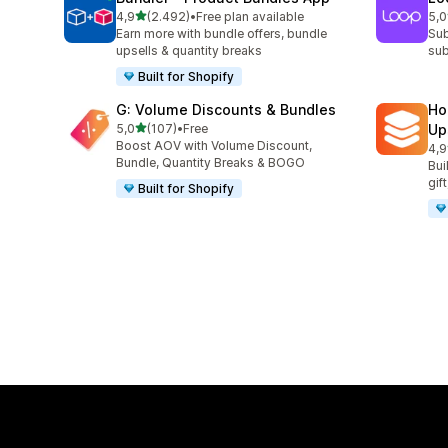
5 yıldız üzerinden
4,9
(2.492)
•
Free plan available
5,0
toplam 2492 değerlendirme
top
Earn more with bundle offers, bundle
Sub
upsells & quantity breaks
sub
Built for Shopify
G: Volume Discounts & Bundles
Ho
5 yıldız üzerinden
5,0
(107)
•
Free
Up
toplam 107 değerlendirme
Boost AOV with Volume Discount,
4,9
top
Bundle, Quantity Breaks & BOGO
Bui
gif
Built for Shopify