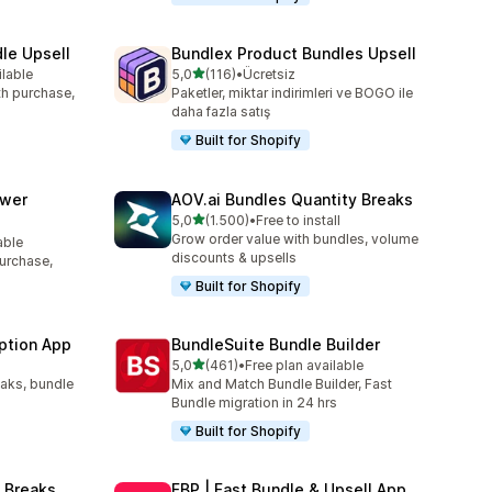
le Upsell
Bundlex Product Bundles Upsell
5 yıldız üzerinden
ilable
5,0
(116)
•
Ücretsiz
e
toplam 116 değerlendirme
ith purchase,
Paketler, miktar indirimleri ve BOGO ile
daha fazla satış
Built for Shopify
awer
AOV.ai Bundles Quantity Breaks
5 yıldız üzerinden
5,0
(1.500)
•
Free to install
toplam 1500 değerlendirme
Grow order value with bundles, volume
able
discounts & upsells
purchase,
Built for Shopify
ption App
BundleSuite Bundle Builder
5 yıldız üzerinden
5,0
(461)
•
Free plan available
toplam 461 değerlendirme
eaks, bundle
Mix and Match Bundle Builder, Fast
Bundle migration in 24 hrs
Built for Shopify
 Breaks
FBP | Fast Bundle & Upsell App