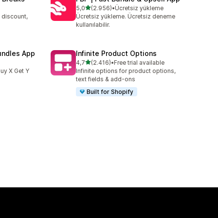
5 yıldız üzerinden
5,0
(2.956)
•
Ücretsiz yükleme
toplam 2956 değerlendirme
 discount,
Ücretsiz yükleme. Ücretsiz deneme
kullanılabilir.
undles App
Infinite Product Options
5 yıldız üzerinden
4,7
(2.416)
•
Free trial available
toplam 2416 değerlendirme
uy X Get Y
Infinite options for product options,
text fields & add-ons
Built for Shopify