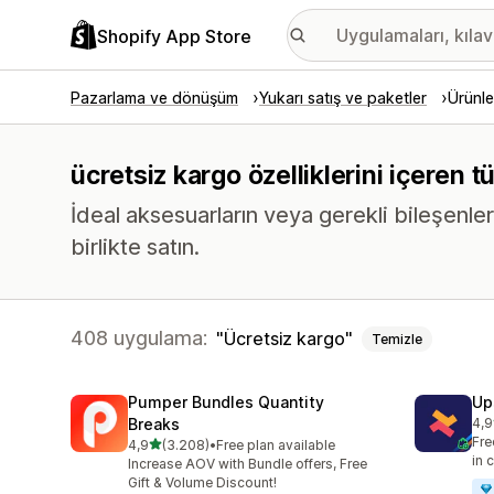
Shopify App Store
Pazarlama ve dönüşüm
Yukarı satış ve paketler
Ürünle
ücretsiz kargo özelliklerini içeren 
İdeal aksesuarların veya gerekli bileşenler
birlikte satın.
408 uygulama:
Ücretsiz kargo
Temizle
Pumper Bundles Quantity
Up
Breaks
4,9
top
Fre
5 yıldız üzerinden
4,9
(3.208)
•
Free plan available
toplam 3208 değerlendirme
in 
Increase AOV with Bundle offers, Free
Gift & Volume Discount!