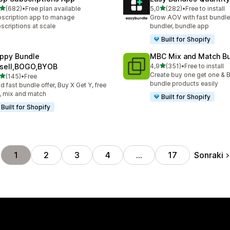
5 yıldız üzerinden
5 yıldız üzerinden
(682)
•
Free plan available
5,0
(282)
•
Free to install
lam 682 değerlendirme
toplam 282 değerlendirme
scription app to manage
Grow AOV with fast bundle
scriptions at scale
bundler, bundle app
Built for Shopify
ppy Bundle
MBC Mix and Match B
5 yıldız üzerinden
sell,BOGO,BYOB
4,9
(351)
•
Free to install
toplam 351 değerlendirme
Create buy one get one & B
5 yıldız üzerinden
(145)
•
Free
lam 145 değerlendirme
bundle products easily
ld fast bundle offer, Buy X Get Y, free
t, mix and match
Built for Shopify
Built for Shopify
Sonraki
1
2
3
4
…
17