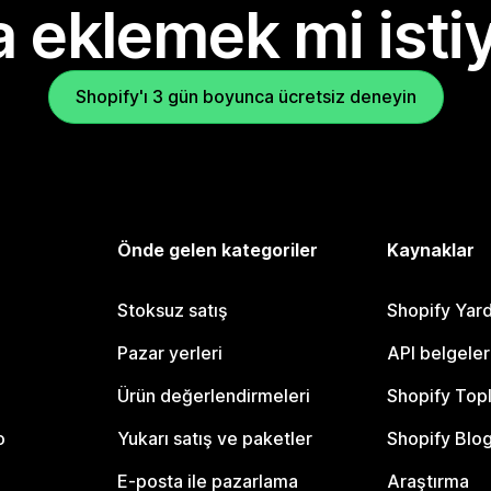
 eklemek mi isti
Shopify'ı 3 gün boyunca ücretsiz deneyin
Önde gelen kategoriler
Kaynaklar
Stoksuz satış
Shopify Yar
Pazar yerleri
API belgeler
Ürün değerlendirmeleri
Shopify Top
o
Yukarı satış ve paketler
Shopify Blo
E-posta ile pazarlama
Araştırma