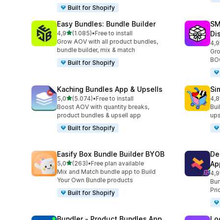
Built for Shopify
Easy Bundles: Bundle Builder
SM
5 yıldız üzerinden
4,9
(1.085)
•
Free to install
Di
toplam 1085 değerlendirme
Grow AOV with all product bundles,
4,9
top
bundle builder, mix & match
Gro
BOG
Built for Shopify
Kaching Bundles App & Upsells
Si
5 yıldız üzerinden
5,0
(5.074)
•
Free to install
4,8
toplam 5074 değerlendirme
top
Boost AOV with quantity breaks,
Bui
product bundles & upsell app
ups
Built for Shopify
Easify Box Bundle Builder BYOB
De
5 yıldız üzerinden
5,0
(263)
•
Free plan available
Ap
toplam 263 değerlendirme
Mix and Match bundle app to Build
4,9
top
Your Own Bundle products
Bun
Pri
Built for Shopify
Bundler ‑ Product Bundles App
Lo