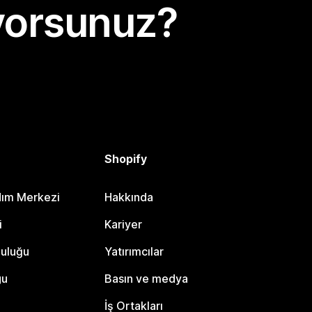
yorsunuz?
Shopify
dım Merkezi
Hakkında
i
Kariyer
luluğu
Yatırımcılar
gu
Basın ve medya
İş Ortakları