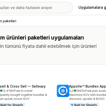
Uygulamalara g
ri paketleri
tüm ürünleri paketleri uygulamaları
in tümünü fiyata dahil edebilmek için ürünleri
sell & Cross Sell — Selleasy
Appstle℠ Bundles App
5 yıldız üzerinden
5 yıldız üzerinden
(2.478)
•
Free to install
5,0
(995)
•
Free plan avail
lam 2478 değerlendirme
toplam 995 değerlendirme
quently bought together bundles &
Maximize AOV with bundle
cart upsell, boost AOV
discount, upsells & BOGO
Built for Shopify
Built for Shopify