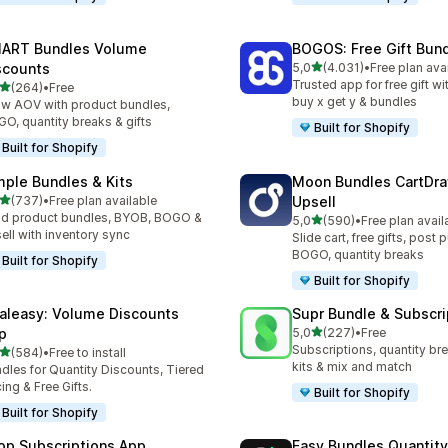
ART Bundles Volume
BOGOS: Free Gift Bund
5 yıldız üzerinden
scounts
5,0
(4.031)
•
Free plan ava
toplam 4031 değerlendirm
Trusted app for free gift w
5 yıldız üzerinden
(264)
•
Free
lam 264 değerlendirme
buy x get y & bundles
w AOV with product bundles,
O, quantity breaks & gifts
Built for Shopify
Built for Shopify
mple Bundles & Kits
Moon Bundles CartDr
5 yıldız üzerinden
(737)
•
Free plan available
Upsell
lam 737 değerlendirme
ld product bundles, BYOB, BOGO &
5 yıldız üzerinden
5,0
(590)
•
Free plan avail
toplam 590 değerlendirme
ell with inventory sync
Slide cart, free gifts, post 
BOGO, quantity breaks
Built for Shopify
Built for Shopify
aleasy: Volume Discounts
Supr Bundle & Subscri
5 yıldız üzerinden
p
5,0
(227)
•
Free
toplam 227 değerlendirme
Subscriptions, quantity br
5 yıldız üzerinden
(584)
•
Free to install
lam 584 değerlendirme
kits & mix and match
dles for Quantity Discounts, Tiered
cing & Free Gifts.
Built for Shopify
Built for Shopify
op Subscriptions App
Easy Bundles Quantity