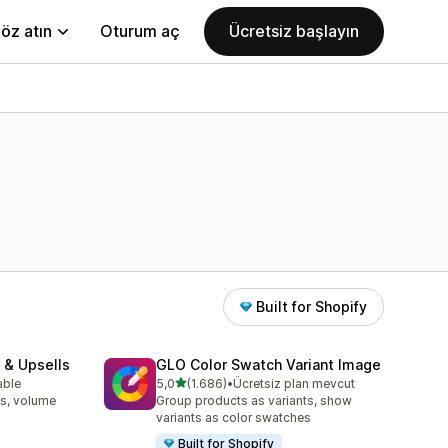
öz atın
Oturum aç
Ücretsiz başlayın
Built for Shopify
 & Upsells
GLO Color Swatch Variant Image
5 yıldız üzerinden
able
5,0
(1.686)
•
Ücretsiz plan mevcut
toplam 1686 değerlendirme
s, volume
Group products as variants, show
variants as color swatches
Built for Shopify