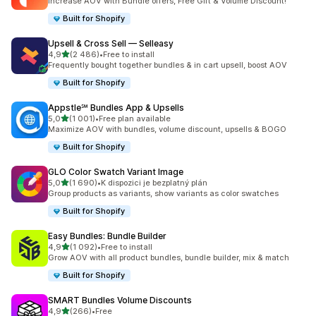
Increase AOV with Bundle offers, Free Gift & Volume Discount!
Built for Shopify
Upsell & Cross Sell — Selleasy
z 5 hvězd
4,9
(2 486)
•
Free to install
Celkový počet recenzí: 2486
Frequently bought together bundles & in cart upsell, boost AOV
Built for Shopify
Appstle℠ Bundles App & Upsells
z 5 hvězd
5,0
(1 001)
•
Free plan available
Celkový počet recenzí: 1001
Maximize AOV with bundles, volume discount, upsells & BOGO
Built for Shopify
GLO Color Swatch Variant Image
z 5 hvězd
5,0
(1 690)
•
K dispozici je bezplatný plán
Celkový počet recenzí: 1690
Group products as variants, show variants as color swatches
Built for Shopify
Easy Bundles: Bundle Builder
z 5 hvězd
4,9
(1 092)
•
Free to install
Celkový počet recenzí: 1092
Grow AOV with all product bundles, bundle builder, mix & match
Built for Shopify
SMART Bundles Volume Discounts
z 5 hvězd
4,9
(266)
•
Free
Celkový počet recenzí: 266