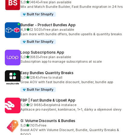
z 5 hvězd
5,0
(464)
•
Free plan available
Celkový počet recenzí: 464
Mix and Match Bundle Builder, Fast Bundle migration in 24 hrs
Built for Shopify
Bundler ‑ Product Bundles App
z 5 hvězd
4,9
(2 503)
•
Free plan available
Celkový počet recenzí: 2503
Earn more with bundle offers, bundle upsells & quantity breaks
Built for Shopify
Loop Subscriptions App
z 5 hvězd
5,0
(683)
•
Free plan available
Celkový počet recenzí: 683
Subscription app to manage subscriptions at scale
Easy Bundles Quantity Breaks
z 5 hvězd
5,0
(284)
•
Free to install
Celkový počet recenzí: 284
Grow AOV with fast bundle discount, bundler, bundle app
Built for Shopify
FBP | Fast Bundle & Upsell App
z 5 hvězd
5,0
(2 968)
•
Bezplatná instalace
Celkový počet recenzí: 2968
Aplikace pro navýšení, kombinace, 1+1, dárky a objemové slevy
G: Volume Discounts & Bundles
z 5 hvězd
5,0
(107)
•
Free
Celkový počet recenzí: 107
Boost AOV with Volume Discount, Bundle, Quantity Breaks &
BOGO