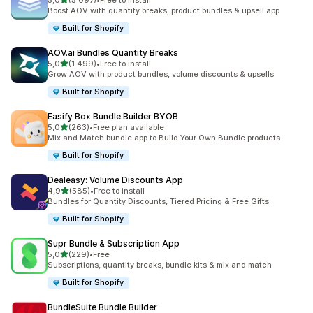
5,0
(5 097)
•
Free to install
Celkový počet recenzí: 5097
Boost AOV with quantity breaks, product bundles & upsell app
Built for Shopify
AOV.ai Bundles Quantity Breaks
z 5 hvězd
5,0
(1 499)
•
Free to install
Celkový počet recenzí: 1499
Grow AOV with product bundles, volume discounts & upsells
Built for Shopify
Easify Box Bundle Builder BYOB
z 5 hvězd
5,0
(263)
•
Free plan available
Celkový počet recenzí: 263
Mix and Match bundle app to Build Your Own Bundle products
Built for Shopify
Dealeasy: Volume Discounts App
z 5 hvězd
4,9
(585)
•
Free to install
Celkový počet recenzí: 585
Bundles for Quantity Discounts, Tiered Pricing & Free Gifts.
Built for Shopify
Supr Bundle & Subscription App
z 5 hvězd
5,0
(229)
•
Free
Celkový počet recenzí: 229
Subscriptions, quantity breaks, bundle kits & mix and match
Built for Shopify
BundleSuite Bundle Builder