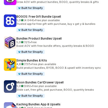
Grow AOV with product bundles, BOGO, quantity breaks & gifts
Built for Shopify
BOGOS: Free Gift Bundle Upsell
z 5 hvězd
5,0
(4 044)
•
Free plan available
Celkový počet recenzí: 4044
Trusted app for free gift with purchase, buy x get y & bundles
Built for Shopify
Bundlex Product Bundles Upsell
z 5 hvězd
5,0
(121)
•
Free
Celkový počet recenzí: 121
Boost AOV with free bundle offers, quantity breaks & BOGO
Built for Shopify
Simple Bundles & Kits
z 5 hvězd
4,8
(737)
•
Free plan available
Celkový počet recenzí: 737
Build product bundles, BYOB, BOGO & upsell with inventory sync
Built for Shopify
Moon Bundles CartDrawer Upsell
z 5 hvězd
5,0
(595)
•
Free plan available
Celkový počet recenzí: 595
Slide cart, free gifts, post purchase, BOGO, quantity breaks
Built for Shopify
Kaching Bundles App & Upsells
z 5 hvězd