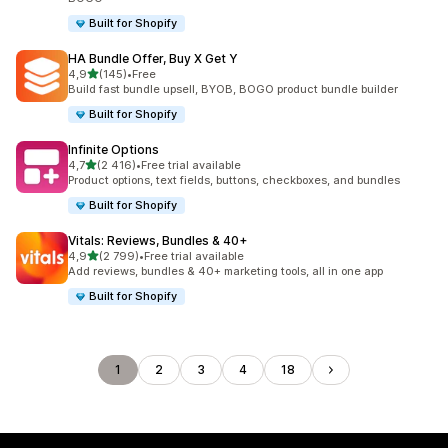
Built for Shopify
HA Bundle Offer, Buy X Get Y
z 5 hvězd
4,9
(145)
•
Free
Celkový počet recenzí: 145
Build fast bundle upsell, BYOB, BOGO product bundle builder
Built for Shopify
Infinite Options
z 5 hvězd
4,7
(2 416)
•
Free trial available
Celkový počet recenzí: 2416
Product options, text fields, buttons, checkboxes, and bundles
Built for Shopify
Vitals: Reviews, Bundles & 40+
z 5 hvězd
4,9
(2 799)
•
Free trial available
Celkový počet recenzí: 2799
Add reviews, bundles & 40+ marketing tools, all in one app
Built for Shopify
1
2
3
4
18