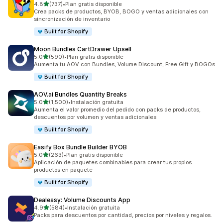
de 5 estrellas
4.8
(737)
•
Plan gratis disponible
737 reseñas en total
Crea packs de productos, BYOB, BOGO y ventas adicionales con
sincronización de inventario
Built for Shopify
Moon Bundles CartDrawer Upsell
de 5 estrellas
5.0
(590)
•
Plan gratis disponible
590 reseñas en total
Aumenta tu AOV con Bundles, Volume Discount, Free Gift y BOGOs
Built for Shopify
AOV.ai Bundles Quantity Breaks
de 5 estrellas
5.0
(1,500)
•
Instalación gratuita
1500 reseñas en total
Aumenta el valor promedio del pedido con packs de productos,
descuentos por volumen y ventas adicionales
Built for Shopify
Easify Box Bundle Builder BYOB
de 5 estrellas
5.0
(263)
•
Plan gratis disponible
263 reseñas en total
Aplicación de paquetes combinables para crear tus propios
productos en paquete
Built for Shopify
Dealeasy: Volume Discounts App
de 5 estrellas
4.9
(584)
•
Instalación gratuita
584 reseñas en total
Packs para descuentos por cantidad, precios por niveles y regalos.