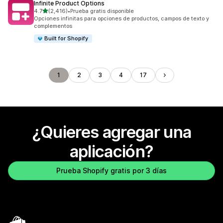
Infinite Product Options
de 5 estrellas
4.7
(2,416)
•
Prueba gratis disponible
2416 reseñas en total
Opciones infinitas para opciones de productos, campos de texto y
complementos
Built for Shopify
1
2
3
4
17
¿Quieres agregar una
aplicación?
Prueba Shopify gratis por 3 días