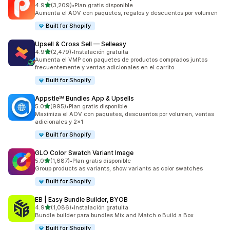
de 5 estrellas
4.9
(3,209)
•
Plan gratis disponible
3209 reseñas en total
Aumenta el AOV con paquetes, regalos y descuentos por volumen
Built for Shopify
Upsell & Cross Sell — Selleasy
de 5 estrellas
4.9
(2,479)
•
Instalación gratuita
2479 reseñas en total
Aumenta el VMP con paquetes de productos comprados juntos
frecuentemente y ventas adicionales en el carrito
Built for Shopify
Appstle℠ Bundles App & Upsells
de 5 estrellas
5.0
(995)
•
Plan gratis disponible
995 reseñas en total
Maximiza el AOV con paquetes, descuentos por volumen, ventas
adicionales y 2x1
Built for Shopify
GLO Color Swatch Variant Image
de 5 estrellas
5.0
(1,687)
•
Plan gratis disponible
1687 reseñas en total
Group products as variants, show variants as color swatches
Built for Shopify
EB | Easy Bundle Builder, BYOB
de 5 estrellas
4.9
(1,086)
•
Instalación gratuita
1086 reseñas en total
Bundle builder para bundles Mix and Match o Build a Box
Built for Shopify