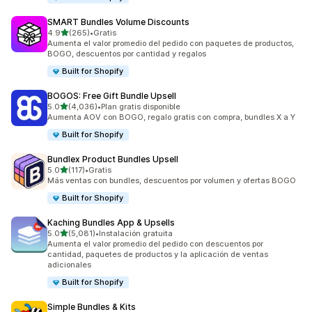
SMART Bundles Volume Discounts
de 5 estrellas
4.9
(265)
•
Gratis
265 reseñas en total
Aumenta el valor promedio del pedido con paquetes de productos,
BOGO, descuentos por cantidad y regalos
Built for Shopify
BOGOS: Free Gift Bundle Upsell
de 5 estrellas
5.0
(4,036)
•
Plan gratis disponible
4036 reseñas en total
Aumenta AOV con BOGO, regalo gratis con compra, bundles X a Y
Built for Shopify
Bundlex Product Bundles Upsell
de 5 estrellas
5.0
(117)
•
Gratis
117 reseñas en total
Más ventas con bundles, descuentos por volumen y ofertas BOGO
Built for Shopify
Kaching Bundles App & Upsells
de 5 estrellas
5.0
(5,081)
•
Instalación gratuita
5081 reseñas en total
Aumenta el valor promedio del pedido con descuentos por
cantidad, paquetes de productos y la aplicación de ventas
adicionales
Built for Shopify
Simple Bundles & Kits