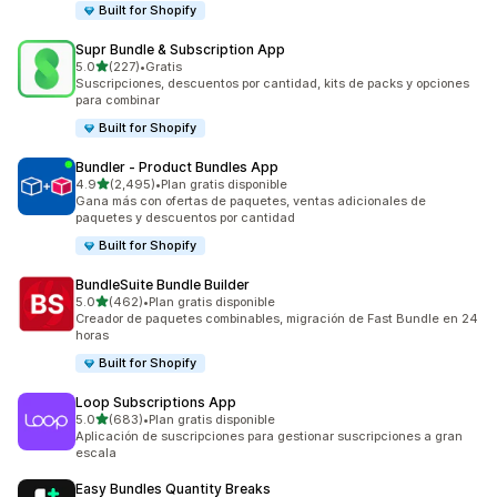
Built for Shopify
Supr Bundle & Subscription App
de 5 estrellas
5.0
(227)
•
Gratis
227 reseñas en total
Suscripciones, descuentos por cantidad, kits de packs y opciones
para combinar
Built for Shopify
Bundler ‑ Product Bundles App
de 5 estrellas
4.9
(2,495)
•
Plan gratis disponible
2495 reseñas en total
Gana más con ofertas de paquetes, ventas adicionales de
paquetes y descuentos por cantidad
Built for Shopify
BundleSuite Bundle Builder
de 5 estrellas
5.0
(462)
•
Plan gratis disponible
462 reseñas en total
Creador de paquetes combinables, migración de Fast Bundle en 24
horas
Built for Shopify
Loop Subscriptions App
de 5 estrellas
5.0
(683)
•
Plan gratis disponible
683 reseñas en total
Aplicación de suscripciones para gestionar suscripciones a gran
escala
Easy Bundles Quantity Breaks