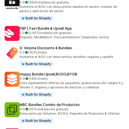
de 5 estrellas
5.0
(283)
•
Instalación gratuita
283 reseñas en total
Aumenta el AOV con descuentos rápidos en packs, creador de
packs y aplicación de packs
Built for Shopify
FBP | Fast Bundle & Upsell App
de 5 estrellas
5.0
(2,957)
•
Instalación gratuita
2957 reseñas en total
Paquete, Mix&Match, Frecuentemente Comprados Juntos
G: Volume Discounts & Bundles
de 5 estrellas
5.0
(107)
•
Gratis
107 reseñas en total
Aumenta el AOV con descuentos, bundles, regalos y upsells
Built for Shopify
Hoppy Bundle Upsell,BOGO,BYOB
de 5 estrellas
4.9
(145)
•
Gratis
145 reseñas en total
Crea rápidamente ofertas de paquetes, promociones de compra X y
llévate Y, regalos y opciones de mezclar y combinar
Built for Shopify
MBC Bundles Combo de Productos
de 5 estrellas
4.9
(351)
•
Instalación gratuita
351 reseñas en total
Descuento por Volumen, BOGO, Paquete de Productos & Ofertas
Built for Shopify