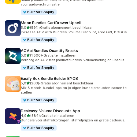
voorraadsynchronisatie
Built for Shopify
Moon Bundles CartDrawer Upsell
van 5 sterren
5,0
(591)
•
Gratis abonnement beschikbaar
591 recensies in totaal
Increase AOV with Bundles, Volume Discount, Free Gift, BOGOs
Built for Shopify
AOV.ai Bundles Quantity Breaks
van 5 sterren
5,0
(1.500)
•
Gratis te installeren
1500 recensies in totaal
Verhoog de AOV met productbundels, volumekorting en upsells
Built for Shopify
Easify Box Bundle Builder BYOB
van 5 sterren
5,0
(263)
•
Gratis abonnement beschikbaar
263 recensies in totaal
Mix & match-bundel-app om je eigen bundelproducten samen te
stellen
Built for Shopify
Dealeasy: Volume Discounts App
van 5 sterren
4,9
(584)
•
Gratis te installeren
584 recensies in totaal
Bundels voor staffelkortingen, staffelprijzen en gratis cadeaus.
Built for Shopify