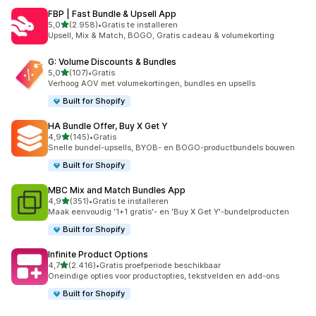
FBP | Fast Bundle & Upsell App
van 5 sterren
5,0
(2.958)
•
Gratis te installeren
2958 recensies in totaal
Upsell, Mix & Match, BOGO, Gratis cadeau & volumekorting
G: Volume Discounts & Bundles
van 5 sterren
5,0
(107)
•
Gratis
107 recensies in totaal
Verhoog AOV met volumekortingen, bundles en upsells
Built for Shopify
HA Bundle Offer, Buy X Get Y
van 5 sterren
4,9
(145)
•
Gratis
145 recensies in totaal
Snelle bundel-upsells, BYOB- en BOGO-productbundels bouwen
Built for Shopify
MBC Mix and Match Bundles App
van 5 sterren
4,9
(351)
•
Gratis te installeren
351 recensies in totaal
Maak eenvoudig '1+1 gratis'- en 'Buy X Get Y'-bundelproducten
Built for Shopify
Infinite Product Options
van 5 sterren
4,7
(2.416)
•
Gratis proefperiode beschikbaar
2416 recensies in totaal
Oneindige opties voor productopties, tekstvelden en add-ons
Built for Shopify