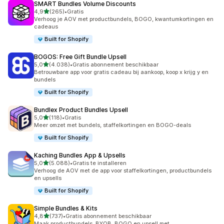
SMART Bundles Volume Discounts
van 5 sterren
4,9
(265)
•
Gratis
265 recensies in totaal
Verhoog je AOV met productbundels, BOGO, kwantumkortingen en
cadeaus
Built for Shopify
BOGOS: Free Gift Bundle Upsell
van 5 sterren
5,0
(4.038)
•
Gratis abonnement beschikbaar
4038 recensies in totaal
Betrouwbare app voor gratis cadeau bij aankoop, koop x krijg y en
bundels
Built for Shopify
Bundlex Product Bundles Upsell
van 5 sterren
5,0
(118)
•
Gratis
118 recensies in totaal
Meer omzet met bundels, staffelkortingen en BOGO-deals
Built for Shopify
Kaching Bundles App & Upsells
van 5 sterren
5,0
(5.088)
•
Gratis te installeren
5088 recensies in totaal
Verhoog de AOV met de app voor staffelkortingen, productbundels
en upsells
Built for Shopify
Simple Bundles & Kits
van 5 sterren
4,8
(737)
•
Gratis abonnement beschikbaar
737 recensies in totaal
Maak productbundels, BYOB, BOGO en upsell met