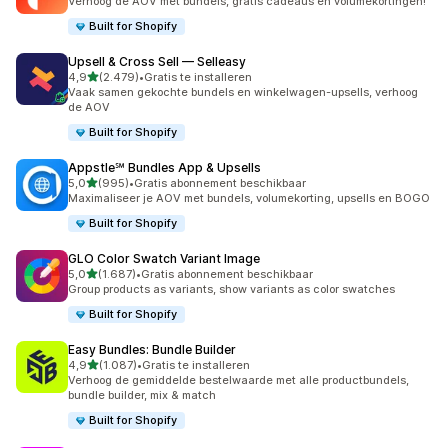
Verhoog de AOV met bundels, gratis cadeaus en volumekortingen!
Built for Shopify
Upsell & Cross Sell — Selleasy
van 5 sterren
4,9
(2.479)
•
Gratis te installeren
2479 recensies in totaal
Vaak samen gekochte bundels en winkelwagen-upsells, verhoog
de AOV
Built for Shopify
Appstle℠ Bundles App & Upsells
van 5 sterren
5,0
(995)
•
Gratis abonnement beschikbaar
995 recensies in totaal
Maximaliseer je AOV met bundels, volumekorting, upsells en BOGO
Built for Shopify
GLO Color Swatch Variant Image
van 5 sterren
5,0
(1.687)
•
Gratis abonnement beschikbaar
1687 recensies in totaal
Group products as variants, show variants as color swatches
Built for Shopify
Easy Bundles: Bundle Builder
van 5 sterren
4,9
(1.087)
•
Gratis te installeren
1087 recensies in totaal
Verhoog de gemiddelde bestelwaarde met alle productbundels,
bundle builder, mix & match
Built for Shopify