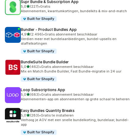
Supr Bundle & Subscription App
van 5 sterren
5,0
(227)
•
Gratis
227 recensies in totaal
Abonnementen, kwantumkortingen, bundelkits & mix-and-match
Built for Shopify
Bundler ‑ Product Bundles App
van 5 sterren
4,9
(2.496)
•
Gratis abonnement beschikbaar
2496 recensies in totaal
Verdien meer met bundelaanbiedingen, bundel-upsells en
staffelkortingen
Built for Shopify
BundleSuite Bundle Builder
van 5 sterren
5,0
(462)
•
Gratis abonnement beschikbaar
462 recensies in totaal
Mix en Match Bundle Builder, Fast Bundle-migratie in 24 uur
Built for Shopify
Loop Subscriptions App
van 5 sterren
5,0
(683)
•
Gratis abonnement beschikbaar
683 recensies in totaal
Abonnementen-app om abonnementen op grote schaal te beheren
Easy Bundles Quantity Breaks
van 5 sterren
5,0
(283)
•
Gratis te installeren
283 recensies in totaal
Verhoog je AOV met een snelle bundelkorting, bundelaar, bundel-
app
Built for Shopify