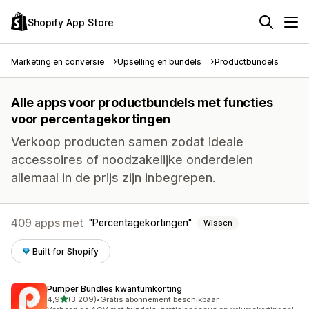
Shopify App Store
Marketing en conversie
Upselling en bundels
Productbundels
Alle apps voor productbundels met functies
voor percentagekortingen
Verkoop producten samen zodat ideale
accessoires of noodzakelijke onderdelen
allemaal in de prijs zijn inbegrepen.
409 apps met
Percentagekortingen
Wissen
Built for Shopify
Pumper Bundles kwantumkorting
van 5 sterren
4,9
(3.209)
•
Gratis abonnement beschikbaar
3209 recensies in totaal