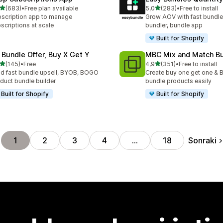
5 yıldız üzerinden
5 yıldız üzerinden
(683)
•
Free plan available
5,0
(283)
•
Free to install
lam 683 değerlendirme
toplam 283 değerlendirme
scription app to manage
Grow AOV with fast bundle
scriptions at scale
bundler, bundle app
Built for Shopify
 Bundle Offer, Buy X Get Y
MBC Mix and Match B
5 yıldız üzerinden
5 yıldız üzerinden
(145)
•
Free
4,9
(351)
•
Free to install
lam 145 değerlendirme
toplam 351 değerlendirme
ld fast bundle upsell, BYOB, BOGO
Create buy one get one & B
duct bundle builder
bundle products easily
Built for Shopify
Built for Shopify
Sonraki
1
2
3
4
…
18