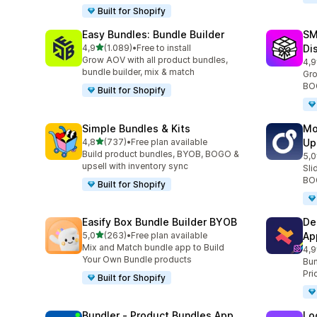
Built for Shopify
Easy Bundles: Bundle Builder
SM
5 yıldız üzerinden
4,9
(1.089)
•
Free to install
Di
toplam 1089 değerlendirme
Grow AOV with all product bundles,
4,9
top
bundle builder, mix & match
Gro
BOG
Built for Shopify
Simple Bundles & Kits
Mo
5 yıldız üzerinden
4,8
(737)
•
Free plan available
Up
toplam 737 değerlendirme
Build product bundles, BYOB, BOGO &
5,0
top
upsell with inventory sync
Sli
BOG
Built for Shopify
Easify Box Bundle Builder BYOB
De
5 yıldız üzerinden
5,0
(263)
•
Free plan available
Ap
toplam 263 değerlendirme
Mix and Match bundle app to Build
4,9
top
Your Own Bundle products
Bun
Pri
Built for Shopify
Bundler ‑ Product Bundles App
Lo