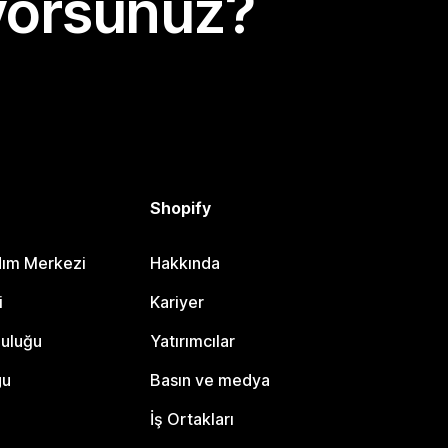
yorsunuz?
Shopify
dım Merkezi
Hakkında
i
Kariyer
luluğu
Yatırımcılar
gu
Basın ve medya
İş Ortakları