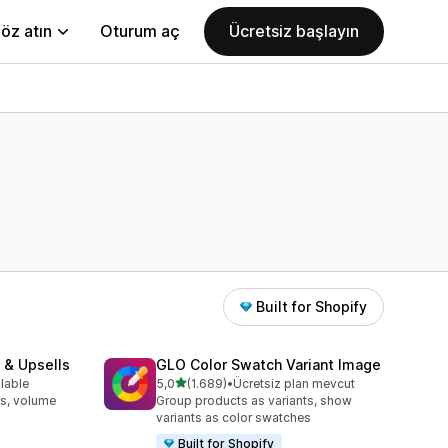
öz atın
Oturum aç
Ücretsiz başlayın
Built for Shopify
 & Upsells
GLO Color Swatch Variant Image
5 yıldız üzerinden
ilable
5,0
(1.689)
•
Ücretsiz plan mevcut
e
toplam 1689 değerlendirme
s, volume
Group products as variants, show
variants as color swatches
Built for Shopify