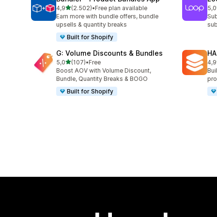
5 yıldız üzerinden
4,9
(2.502)
•
Free plan available
5,0
toplam 2502 değerlendirme
top
Earn more with bundle offers, bundle
Sub
upsells & quantity breaks
sub
Built for Shopify
G: Volume Discounts & Bundles
HA
5 yıldız üzerinden
5,0
(107)
•
Free
4,9
toplam 107 değerlendirme
top
Boost AOV with Volume Discount,
Bui
Bundle, Quantity Breaks & BOGO
pro
Built for Shopify