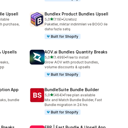
le Upsell
Bundlex Product Bundles Upsell
5 yıldız üzerinden
ilable
5,0
(119)
•
Ücretsiz
e
toplam 119 değerlendirme
ith purchase,
Paketler, miktar indirimleri ve BOGO ile
daha fazla satış
Built for Shopify
 Upsells
AOV.ai Bundles Quantity Breaks
5 yıldız üzerinden
5,0
(1.499)
•
Free to install
e
toplam 1499 değerlendirme
reaks,
Grow AOV with product bundles,
app
volume discounts & upsells
Built for Shopify
ption App
BundleSuite Bundle Builder
5 yıldız üzerinden
5,0
(464)
•
Free plan available
toplam 464 değerlendirme
eaks, bundle
Mix and Match Bundle Builder, Fast
Bundle migration in 24 hrs
Built for Shopify
 Breaks
FBP | Fast Bundle & Upsell App