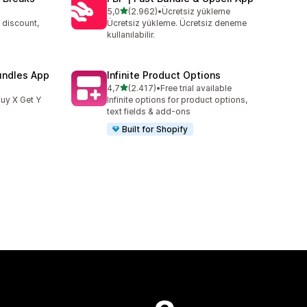
5 yıldız üzerinden
5,0
(2.962)
•
Ücretsiz yükleme
toplam 2962 değerlendirme
 discount,
Ücretsiz yükleme. Ücretsiz deneme
kullanılabilir.
undles App
Infinite Product Options
5 yıldız üzerinden
4,7
(2.417)
•
Free trial available
toplam 2417 değerlendirme
uy X Get Y
Infinite options for product options,
text fields & add-ons
Built for Shopify