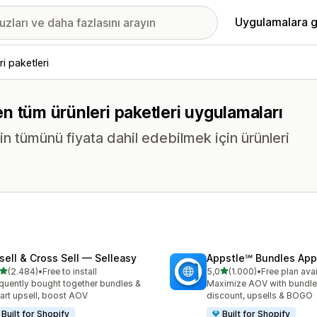
Uygulamalara g
ri paketleri
ren tüm ürünleri paketleri uygulamaları
in tümünü fiyata dahil edebilmek için ürünleri
sell & Cross Sell — Selleasy
Appstle℠ Bundles App
5 yıldız üzerinden
5 yıldız üzerinden
(2.484)
•
Free to install
5,0
(1.000)
•
Free plan ava
lam 2484 değerlendirme
toplam 1000 değerlendirm
quently bought together bundles &
Maximize AOV with bundle
cart upsell, boost AOV
discount, upsells & BOGO
Built for Shopify
Built for Shopify