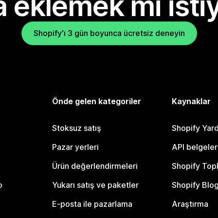
 eklemek mi isti
Shopify'ı 3 gün boyunca ücretsiz deneyin
Önde gelen kategoriler
Kaynaklar
Stoksuz satış
Shopify Yar
Pazar yerleri
API belgeler
Ürün değerlendirmeleri
Shopify Top
o
Yukarı satış ve paketler
Shopify Blo
E-posta ile pazarlama
Araştırma