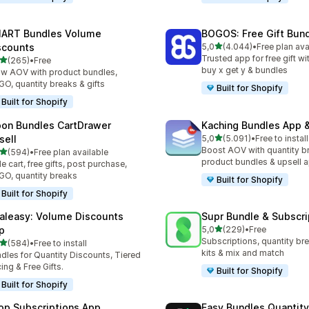
ART Bundles Volume
BOGOS: Free Gift Bund
5 yıldız üzerinden
scounts
5,0
(4.044)
•
Free plan ava
toplam 4044 değerlendirm
Trusted app for free gift w
5 yıldız üzerinden
(265)
•
Free
lam 265 değerlendirme
buy x get y & bundles
w AOV with product bundles,
O, quantity breaks & gifts
Built for Shopify
Built for Shopify
on Bundles CartDrawer
Kaching Bundles App &
5 yıldız üzerinden
sell
5,0
(5.091)
•
Free to install
toplam 5091 değerlendirm
Boost AOV with quantity b
5 yıldız üzerinden
(594)
•
Free plan available
lam 594 değerlendirme
product bundles & upsell 
de cart, free gifts, post purchase,
O, quantity breaks
Built for Shopify
Built for Shopify
aleasy: Volume Discounts
Supr Bundle & Subscri
5 yıldız üzerinden
p
5,0
(229)
•
Free
toplam 229 değerlendirme
Subscriptions, quantity br
5 yıldız üzerinden
(584)
•
Free to install
lam 584 değerlendirme
kits & mix and match
dles for Quantity Discounts, Tiered
cing & Free Gifts.
Built for Shopify
Built for Shopify
op Subscriptions App
Easy Bundles Quantity