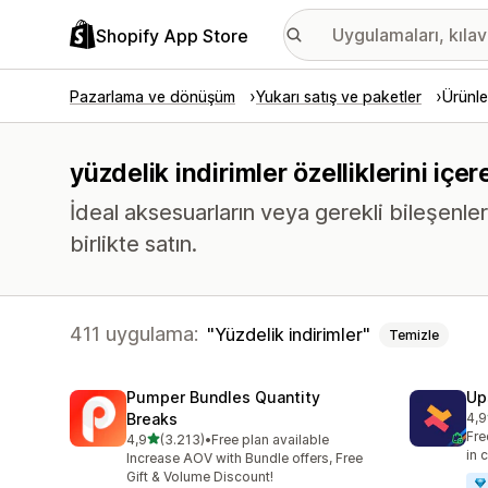
Shopify App Store
Pazarlama ve dönüşüm
Yukarı satış ve paketler
Ürünle
yüzdelik indirimler özelliklerini içe
İdeal aksesuarların veya gerekli bileşenler
birlikte satın.
411 uygulama:
Yüzdelik indirimler
Temizle
Pumper Bundles Quantity
Up
Breaks
4,9
top
Fre
5 yıldız üzerinden
4,9
(3.213)
•
Free plan available
toplam 3213 değerlendirme
in 
Increase AOV with Bundle offers, Free
Gift & Volume Discount!