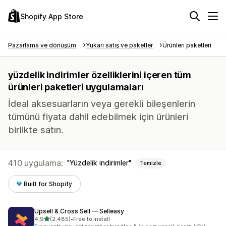
Shopify App Store
Pazarlama ve dönüşüm
Yukarı satış ve paketler
Ürünleri paketleri
yüzdelik indirimler özelliklerini içeren tüm
ürünleri paketleri uygulamaları
İdeal aksesuarların veya gerekli bileşenlerin
tümünü fiyata dahil edebilmek için ürünleri
birlikte satın.
410 uygulama:
Yüzdelik indirimler
Temizle
Built for Shopify
Upsell & Cross Sell — Selleasy
5 yıldız üzerinden
4,9
(2.485)
•
Free to install
toplam 2485 değerlendirme