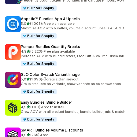
Frequently bought together bundles & in cart upsell, boost AOV
Built for Shopify
Appstle℠ Bundles App & Upsells
5 yıldız üzerinden
5,0
(1.005)
•
Free plan available
toplam 1005 değerlendirme
Maximize AOV with bundles, volume discount, upsells & BOGO
Built for Shopify
Pumper Bundles Quantity Breaks
5 yıldız üzerinden
4,9
(3.223)
•
Free plan available
toplam 3223 değerlendirme
Increase AOV with Bundle offers, Free Gift & Volume Discount!
Built for Shopify
GLO Color Swatch Variant Image
5 yıldız üzerinden
5,0
(1.690)
•
Ücretsiz plan mevcut
toplam 1690 değerlendirme
Group products as variants, show variants as color swatches
Built for Shopify
Easy Bundles: Bundle Builder
5 yıldız üzerinden
4,9
(1.101)
•
Free to install
toplam 1101 değerlendirme
Grow AOV with all product bundles, bundle builder, mix & match
Built for Shopify
SMART Bundles Volume Discounts
5 yıldız üzerinden
4,9
(265)
•
Free
toplam 265 değerlendirme