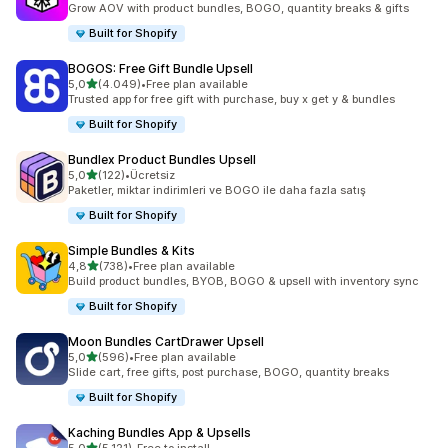
Grow AOV with product bundles, BOGO, quantity breaks & gifts
Built for Shopify
BOGOS: Free Gift Bundle Upsell
5 yıldız üzerinden
5,0
(4.049)
•
Free plan available
toplam 4049 değerlendirme
Trusted app for free gift with purchase, buy x get y & bundles
Built for Shopify
Bundlex Product Bundles Upsell
5 yıldız üzerinden
5,0
(122)
•
Ücretsiz
toplam 122 değerlendirme
Paketler, miktar indirimleri ve BOGO ile daha fazla satış
Built for Shopify
Simple Bundles & Kits
5 yıldız üzerinden
4,8
(738)
•
Free plan available
toplam 738 değerlendirme
Build product bundles, BYOB, BOGO & upsell with inventory sync
Built for Shopify
Moon Bundles CartDrawer Upsell
5 yıldız üzerinden
5,0
(596)
•
Free plan available
toplam 596 değerlendirme
Slide cart, free gifts, post purchase, BOGO, quantity breaks
Built for Shopify
Kaching Bundles App & Upsells
5 yıldız üzerinden