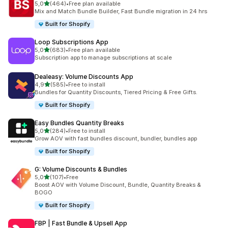
5 yıldız üzerinden
5,0
(464)
•
Free plan available
toplam 464 değerlendirme
Mix and Match Bundle Builder, Fast Bundle migration in 24 hrs
Built for Shopify
Loop Subscriptions App
5 yıldız üzerinden
5,0
(683)
•
Free plan available
toplam 683 değerlendirme
Subscription app to manage subscriptions at scale
Dealeasy: Volume Discounts App
5 yıldız üzerinden
4,9
(585)
•
Free to install
toplam 585 değerlendirme
Bundles for Quantity Discounts, Tiered Pricing & Free Gifts.
Built for Shopify
Easy Bundles Quantity Breaks
5 yıldız üzerinden
5,0
(284)
•
Free to install
toplam 284 değerlendirme
Grow AOV with fast bundles discount, bundler, bundles app
Built for Shopify
G: Volume Discounts & Bundles
5 yıldız üzerinden
5,0
(107)
•
Free
toplam 107 değerlendirme
Boost AOV with Volume Discount, Bundle, Quantity Breaks &
BOGO
Built for Shopify
FBP | Fast Bundle & Upsell App