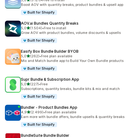
5,0
(5.121)
•
Free to install
toplam 5121 değerlendirme
Boost AOV with quantity breaks, product bundles & upsell app
Built for Shopify
AOV.ai Bundles Quantity Breaks
5 yıldız üzerinden
5,0
(1.504)
•
Free to install
toplam 1504 değerlendirme
Grow AOV with product bundles, volume discounts & upsells
Built for Shopify
Easify Box Bundle Builder BYOB
5 yıldız üzerinden
5,0
(262)
•
Free plan available
toplam 262 değerlendirme
Mix and Match bundle app to Build Your Own Bundle products
Built for Shopify
Supr Bundle & Subscription App
5 yıldız üzerinden
5,0
(227)
•
Free
toplam 227 değerlendirme
Subscriptions, quantity breaks, bundle kits & mix and match
Built for Shopify
Bundler ‑ Product Bundles App
5 yıldız üzerinden
4,9
(2.499)
•
Free plan available
toplam 2499 değerlendirme
Earn more with bundle offers, bundle upsells & quantity breaks
Built for Shopify
BundleSuite Bundle Builder