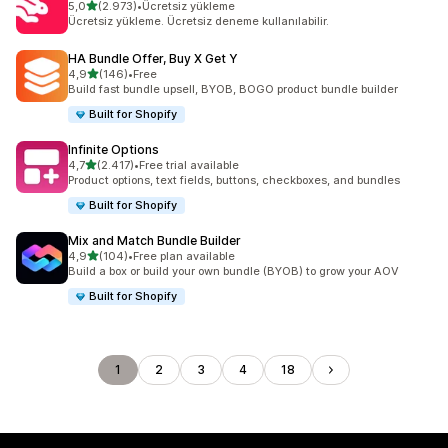
5 yıldız üzerinden
5,0
(2.973)
•
Ücretsiz yükleme
toplam 2973 değerlendirme
Ücretsiz yükleme. Ücretsiz deneme kullanılabilir.
HA Bundle Offer, Buy X Get Y
5 yıldız üzerinden
4,9
(146)
•
Free
toplam 146 değerlendirme
Build fast bundle upsell, BYOB, BOGO product bundle builder
Built for Shopify
Infinite Options
5 yıldız üzerinden
4,7
(2.417)
•
Free trial available
toplam 2417 değerlendirme
Product options, text fields, buttons, checkboxes, and bundles
Built for Shopify
Mix and Match Bundle Builder
5 yıldız üzerinden
4,9
(104)
•
Free plan available
toplam 104 değerlendirme
Build a box or build your own bundle (BYOB) to grow your AOV
Built for Shopify
1
2
3
4
18