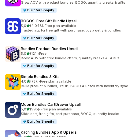
Grow AOV with product bundles, BOGO, quantity breaks & gifts
Built for Shopify
BOGOS: Free Gift Bundle Upsell
z 5 hvězd
5,0
(4 046)
•
Free plan available
Celkový počet recenzí: 4046
Trusted app for free gift with purchase, buy x get y & bundles
Built for Shopify
Bundlex Product Bundles Upsell
z 5 hvězd
5,0
(121)
•
Free
Celkový počet recenzí: 121
Boost AOV with free bundle offers, quantity breaks & BOGO
Built for Shopify
Simple Bundles & Kits
z 5 hvězd
4,8
(737)
•
Free plan available
Celkový počet recenzí: 737
Build product bundles, BYOB, BOGO & upsell with inventory sync
Built for Shopify
Moon Bundles CartDrawer Upsell
z 5 hvězd
5,0
(595)
•
Free plan available
Celkový počet recenzí: 595
Slide cart, free gifts, post purchase, BOGO, quantity breaks
Built for Shopify
Kaching Bundles App & Upsells
z 5 hvězd