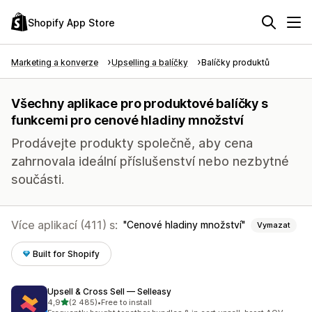
Shopify App Store
Marketing a konverze
Upselling a balíčky
Balíčky produktů
Všechny aplikace pro produktové balíčky s
funkcemi pro cenové hladiny množství
Prodávejte produkty společně, aby cena
zahrnovala ideální příslušenství nebo nezbytné
součásti.
Více aplikací (411) s:
Cenové hladiny množství
Vymazat
Built for Shopify
Upsell & Cross Sell — Selleasy
z 5 hvězd
4,9
(2 485)
•
Free to install
Celkový počet recenzí: 2485