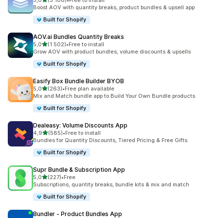
5,0
(5 106)
•
Free to install
Celkový počet recenzí: 5106
Boost AOV with quantity breaks, product bundles & upsell app
Built for Shopify
AOV.ai Bundles Quantity Breaks
z 5 hvězd
5,0
(1 502)
•
Free to install
Celkový počet recenzí: 1502
Grow AOV with product bundles, volume discounts & upsells
Built for Shopify
Easify Box Bundle Builder BYOB
z 5 hvězd
5,0
(263)
•
Free plan available
Celkový počet recenzí: 263
Mix and Match bundle app to Build Your Own Bundle products
Built for Shopify
Dealeasy: Volume Discounts App
z 5 hvězd
4,9
(585)
•
Free to install
Celkový počet recenzí: 585
Bundles for Quantity Discounts, Tiered Pricing & Free Gifts.
Built for Shopify
Supr Bundle & Subscription App
z 5 hvězd
5,0
(227)
•
Free
Celkový počet recenzí: 227
Subscriptions, quantity breaks, bundle kits & mix and match
Built for Shopify
Bundler ‑ Product Bundles App