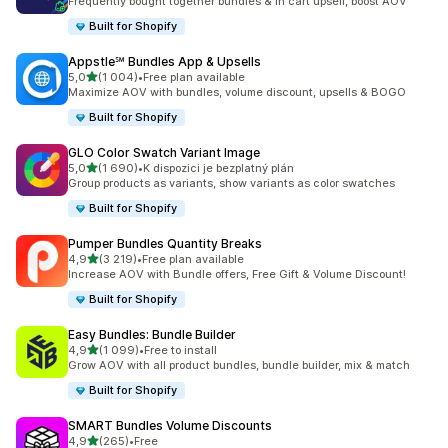
Frequently bought together bundles & in cart upsell, boost AOV
Built for Shopify
Appstle℠ Bundles App & Upsells
z 5 hvězd
5,0
(1 004)
•
Free plan available
Celkový počet recenzí: 1004
Maximize AOV with bundles, volume discount, upsells & BOGO
Built for Shopify
GLO Color Swatch Variant Image
z 5 hvězd
5,0
(1 690)
•
K dispozici je bezplatný plán
Celkový počet recenzí: 1690
Group products as variants, show variants as color swatches
Built for Shopify
Pumper Bundles Quantity Breaks
z 5 hvězd
4,9
(3 219)
•
Free plan available
Celkový počet recenzí: 3219
Increase AOV with Bundle offers, Free Gift & Volume Discount!
Built for Shopify
Easy Bundles: Bundle Builder
z 5 hvězd
4,9
(1 099)
•
Free to install
Celkový počet recenzí: 1099
Grow AOV with all product bundles, bundle builder, mix & match
Built for Shopify
SMART Bundles Volume Discounts
z 5 hvězd
4,9
(265)
•
Free
Celkový počet recenzí: 265