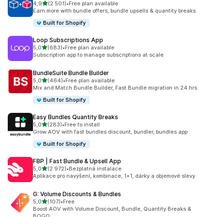
z 5 hvězd
4,9
(2 501)
•
Free plan available
Celkový počet recenzí: 2501
Earn more with bundle offers, bundle upsells & quantity breaks
Built for Shopify
Loop Subscriptions App
z 5 hvězd
5,0
(683)
•
Free plan available
Celkový počet recenzí: 683
Subscription app to manage subscriptions at scale
BundleSuite Bundle Builder
z 5 hvězd
5,0
(464)
•
Free plan available
Celkový počet recenzí: 464
Mix and Match Bundle Builder, Fast Bundle migration in 24 hrs
Built for Shopify
Easy Bundles Quantity Breaks
z 5 hvězd
5,0
(283)
•
Free to install
Celkový počet recenzí: 283
Grow AOV with fast bundles discount, bundler, bundles app
Built for Shopify
FBP | Fast Bundle & Upsell App
z 5 hvězd
5,0
(2 972)
•
Bezplatná instalace
Celkový počet recenzí: 2972
Aplikace pro navýšení, kombinace, 1+1, dárky a objemové slevy
G: Volume Discounts & Bundles
z 5 hvězd
5,0
(107)
•
Free
Celkový počet recenzí: 107
Boost AOV with Volume Discount, Bundle, Quantity Breaks &
BOGO