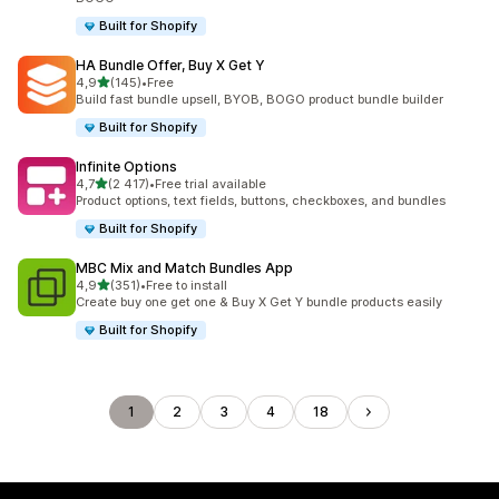
Built for Shopify
HA Bundle Offer, Buy X Get Y
z 5 hvězd
4,9
(145)
•
Free
Celkový počet recenzí: 145
Build fast bundle upsell, BYOB, BOGO product bundle builder
Built for Shopify
Infinite Options
z 5 hvězd
4,7
(2 417)
•
Free trial available
Celkový počet recenzí: 2417
Product options, text fields, buttons, checkboxes, and bundles
Built for Shopify
MBC Mix and Match Bundles App
z 5 hvězd
4,9
(351)
•
Free to install
Celkový počet recenzí: 351
Create buy one get one & Buy X Get Y bundle products easily
Built for Shopify
1
2
3
4
18