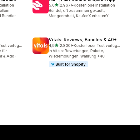
von 5 Sternen
allation
5,0
(2.967)
•
Kostenlose Installation
mt
2967 Rezensionen insgesamt
ellem
Bündel, oft zusammen gekauft,
d Bundle-
Mengenrabatt, KaufenX erhaltenY
Vitals: Reviews, Bundles & 40+
von 5 Sternen
Kostenloser Test verfügbar
4,9
(2.800)
•
Kostenloser Test verfügbar
amt
2800 Rezensionen insgesamt
 für
In Vitals: Bewertungen, Pakete,
er & Add-
Wiederholungen, Währung +40..
Built for Shopify