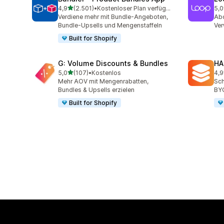
von 5 Sternen
4,9
(2.501)
•
Kostenloser Plan verfügbar
5,0
2501 Rezensionen insgesamt
683
Verdiene mehr mit Bundle-Angeboten,
Abo
Bundle-Upsells und Mengenstaffeln
Ve
Built for Shopify
G: Volume Discounts & Bundles
HA
von 5 Sternen
5,0
(107)
•
Kostenlos
4,9
107 Rezensionen insgesamt
145
Mehr AOV mit Mengenrabatten,
Sch
Bundles & Upsells erzielen
BY
Built for Shopify