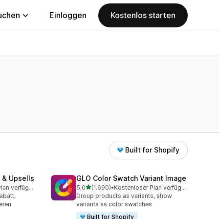
uchen
Einloggen
Kostenlos starten
Built for Shopify
 & Upsells
GLO Color Swatch Variant Image
von 5 Sternen
Kostenloser Plan verfügbar
5,0
(1.690)
•
Kostenloser Plan verfügbar
amt
1690 Rezensionen insgesamt
abatt,
Group products as variants, show
eren
variants as color swatches
Built for Shopify