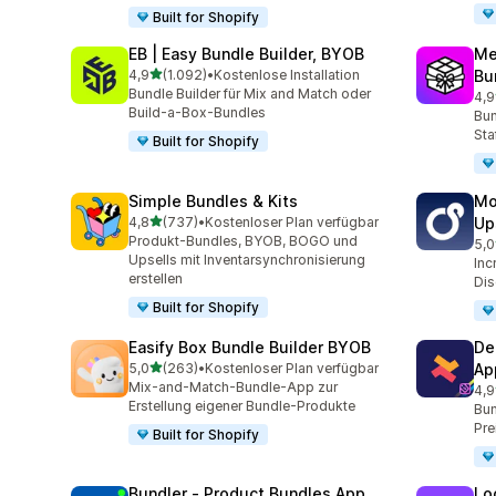
Built for Shopify
EB | Easy Bundle Builder, BYOB
Me
von 5 Sternen
4,9
(1.092)
•
Kostenlose Installation
Bu
1092 Rezensionen insgesamt
Bundle Builder für Mix and Match oder
4,9
265
Build-a-Box-Bundles
Bun
Sta
Built for Shopify
Simple Bundles & Kits
Mo
von 5 Sternen
4,8
(737)
•
Kostenloser Plan verfügbar
Up
737 Rezensionen insgesamt
Produkt-Bundles, BYOB, BOGO und
5,0
595
Upsells mit Inventarsynchronisierung
Inc
erstellen
Dis
Built for Shopify
Easify Box Bundle Builder BYOB
De
von 5 Sternen
5,0
(263)
•
Kostenloser Plan verfügbar
Ap
263 Rezensionen insgesamt
Mix-and-Match-Bundle-App zur
4,9
585
Erstellung eigener Bundle-Produkte
Bun
Pre
Built for Shopify
Bundler ‑ Product Bundles App
Lo