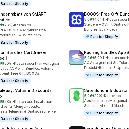
Built for Shopify
ngenrabatt von SMART
BOGOS: Free Gift Bund
von 5 Sternen
ndles
5,0
(4.044)
•
4044 Rezensionen insges
Steigere AOV mit Gratis gif
von 5 Sternen
(265)
•
Kostenlos
 Rezensionen insgesamt
Bundles, Buy x get y
dle, BOGO, Mengenrabatt &
ffelpreise – AOV steigern
Built for Shopify
Built for Shopify
on Bundles CartDrawer
Kaching Bundles App &
von 5 Sternen
sell
5,0
(5.094)
•
Kostenlose In
5094 Rezensionen insges
AOV steigern mit Staffelpre
von 5 Sternen
(595)
•
Kostenloser Plan verfügbar
 Rezensionen insgesamt
Produkt-Bundles & Upsell
rease AOV with Bundles, Volume
count, Free Gift, BOGOs
Built for Shopify
Built for Shopify
aleasy: Volume Discounts
Supr Bundle & Subscri
von 5 Sternen
p
5,0
(229)
•
Kostenlos
229 Rezensionen insgesa
Abonnements, Mengenraba
von 5 Sternen
(585)
•
Kostenlose Installation
 Rezensionen insgesamt
Sets und Mix and Match
dles für Mengenrabatte,
isstaffelungen & Gratisgeschenke.
Built for Shopify
Built for Shopify
op Subscriptions App
Easy Bundles Quantity