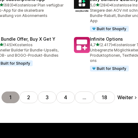
von 5 Sternen
von 5 Sternen
(683)
•
Kostenloser Plan verfügbar
5,0
(284)
•
Kostenlose Inst
 Rezensionen insgesamt
284 Rezensionen insgesa
-App für die skalierbare
Steigere den AOV mit schn
rwaltung von Abonnements
Bundle-Rabatt, Bundler un
App
Built for Shopify
 Bundle Offer, Buy X Get Y
Infinite Options
von 5 Sternen
von 5 Sternen
(145)
•
Kostenlos
4,7
(2.417)
•
 Rezensionen insgesamt
2417 Rezensionen insges
neller Builder für Bundle-Upsells,
Unbegrenzte Möglichkeiten
OB- und BOGO-Produkt-Bundles
Produktoptionen, Textfeld
ons
Built for Shopify
Built for Shopify
Weiter
1
2
3
4
…
18