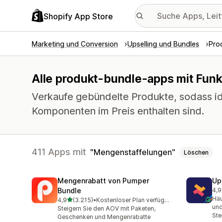
Shopify App Store
Marketing und Conversion
Upselling und Bundles
Pro
Alle produkt-bundle-apps mit Fun
Verkaufe gebündelte Produkte, sodass id
Komponenten im Preis enthalten sind.
411 Apps mit
Mengenstaffelungen
Löschen
Mengenrabatt von Pumper
Up
Bundle
4,9
248
Häu
von 5 Sternen
4,9
(3.215)
•
Kostenloser Plan verfügbar
3215 Rezensionen insgesamt
und
Steigern Sie den AOV mit Paketen,
Ste
Geschenken und Mengenrabatte