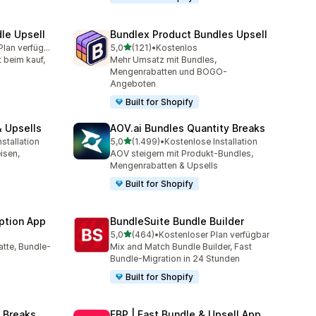
le Upsell
Bundlex Product Bundles Upsell
von 5 Sternen
Kostenloser Plan verfügbar
5,0
(121)
•
Kostenlos
amt
121 Rezensionen insgesamt
t beim kauf,
Mehr Umsatz mit Bundles,
Mengenrabatten und BOGO-
Angeboten
Built for Shopify
 Upsells
AOV.ai Bundles Quantity Breaks
von 5 Sternen
stallation
5,0
(1.499)
•
Kostenlose Installation
amt
1499 Rezensionen insgesamt
isen,
AOV steigern mit Produkt-Bundles,
s
Mengenrabatten & Upsells
Built for Shopify
ption App
BundleSuite Bundle Builder
von 5 Sternen
5,0
(464)
•
Kostenloser Plan verfügbar
mt
464 Rezensionen insgesamt
tte, Bundle-
Mix and Match Bundle Builder, Fast
Bundle-Migration in 24 Stunden
Built for Shopify
 Breaks
FBP | Fast Bundle & Upsell App