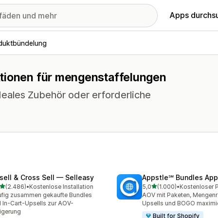
Apps durchs
duktbündelung
ktionen für mengenstaffelungen
eales Zubehör oder erforderliche
sell & Cross Sell — Selleasy
Appstle℠ Bundles App
von 5 Sternen
von 5 Sternen
(2.486)
•
Kostenlose Installation
5,0
(1.000)
•
6 Rezensionen insgesamt
1000 Rezensionen insges
fig zusammen gekaufte Bundles
AOV mit Paketen, Mengenr
 In-Cart-Upsells zur AOV-
Upsells und BOGO maximi
igerung
Built for Shopify