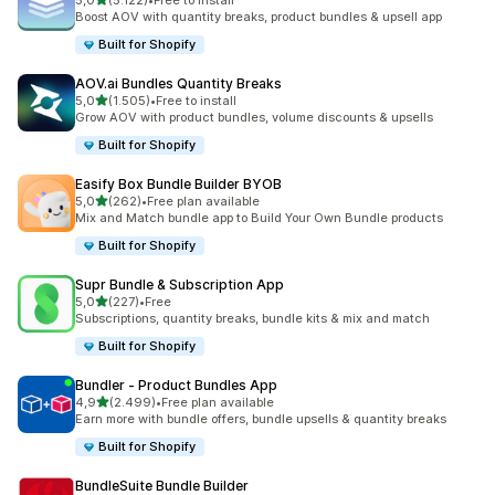
5,0
(5.122)
•
Free to install
5122 recensioni totali
Boost AOV with quantity breaks, product bundles & upsell app
Built for Shopify
AOV.ai Bundles Quantity Breaks
stelle su 5
5,0
(1.505)
•
Free to install
1505 recensioni totali
Grow AOV with product bundles, volume discounts & upsells
Built for Shopify
Easify Box Bundle Builder BYOB
stelle su 5
5,0
(262)
•
Free plan available
262 recensioni totali
Mix and Match bundle app to Build Your Own Bundle products
Built for Shopify
Supr Bundle & Subscription App
stelle su 5
5,0
(227)
•
Free
227 recensioni totali
Subscriptions, quantity breaks, bundle kits & mix and match
Built for Shopify
Bundler ‑ Product Bundles App
stelle su 5
4,9
(2.499)
•
Free plan available
2499 recensioni totali
Earn more with bundle offers, bundle upsells & quantity breaks
Built for Shopify
BundleSuite Bundle Builder