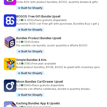
Grow AOV with product bundles, BOGO, quantity breaks & gifts
Built for Shopify
BOGOS: Free Gift Bundle Upsell
stelle su 5
5,0
(4.050)
•
Piano gratuito disponibile
4050 recensioni totali
Aumenta l'AOV con Free gift with purchase, Bundles Buy x get y
Built for Shopify
Bundlex Product Bundles Upsell
stelle su 5
5,0
(124)
•
Gratis
124 recensioni totali
Più vendite con bundle, sconti quantità e offerte BOGO
Built for Shopify
Simple Bundles & Kits
stelle su 5
4,8
(738)
•
Free plan available
738 recensioni totali
Build product bundles, BYOB, BOGO & upsell with inventory sync
Built for Shopify
Moon Bundles CartDrawer Upsell
stelle su 5
5,0
(596)
•
Piano gratuito disponibile
596 recensioni totali
Crescita con offerta combinata, bundle e quantity breaks.
Built for Shopify
Kaching Bundles App & Upsells
stelle su 5