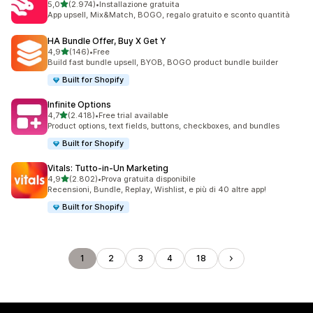
stelle su 5
5,0
(2.974)
•
Installazione gratuita
2974 recensioni totali
App upsell, Mix&Match, BOGO, regalo gratuito e sconto quantità
HA Bundle Offer, Buy X Get Y
stelle su 5
4,9
(146)
•
Free
146 recensioni totali
Build fast bundle upsell, BYOB, BOGO product bundle builder
Built for Shopify
Infinite Options
stelle su 5
4,7
(2.418)
•
Free trial available
2418 recensioni totali
Product options, text fields, buttons, checkboxes, and bundles
Built for Shopify
Vitals: Tutto‑in‑Un Marketing
stelle su 5
4,9
(2.802)
•
Prova gratuita disponibile
2802 recensioni totali
Recensioni, Bundle, Replay, Wishlist, e più di 40 altre app!
Built for Shopify
1
2
3
4
18