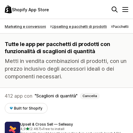
Shopify App Store
Marketing e conversioni
Upselling e pacchetti di prodotti
Pacchetti di
Tutte le app per pacchetti di prodotti con
funzionalità di scaglioni di quantità
Metti in vendita combinazioni di prodotti, con un
prezzo inclusivo degli accessori ideali o dei
componenti necessari.
412 app con
Scaglioni di quantità
Cancella
Built for Shopify
Upsell & Cross Sell — Selleasy
stelle su 5
4,9
(2.487)
•
Free to install
2487 recensioni totali