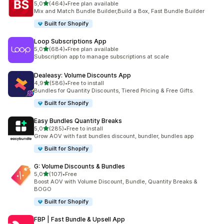
stelle su 5
5,0
(464)
•
Free plan available
464 recensioni totali
Mix and Match Bundle Builder,Build a Box, Fast Bundle Builder
Built for Shopify
Loop Subscriptions App
stelle su 5
5,0
(684)
•
Free plan available
684 recensioni totali
Subscription app to manage subscriptions at scale
Dealeasy: Volume Discounts App
stelle su 5
4,9
(586)
•
Free to install
586 recensioni totali
Bundles for Quantity Discounts, Tiered Pricing & Free Gifts.
Built for Shopify
Easy Bundles Quantity Breaks
stelle su 5
5,0
(285)
•
Free to install
285 recensioni totali
Grow AOV with fast bundles discount, bundler, bundles app
Built for Shopify
G: Volume Discounts & Bundles
stelle su 5
5,0
(107)
•
Free
107 recensioni totali
Boost AOV with Volume Discount, Bundle, Quantity Breaks &
BOGO
Built for Shopify
FBP | Fast Bundle & Upsell App