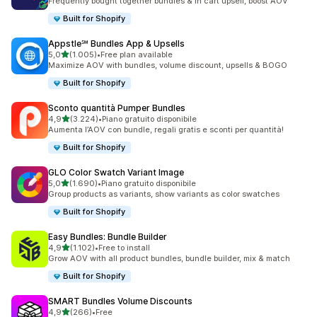
Frequently bought together bundles & in cart upsell, boost AOV
Built for Shopify
Appstle℠ Bundles App & Upsells
stelle su 5
5,0
(1.005)
•
Free plan available
1005 recensioni totali
Maximize AOV with bundles, volume discount, upsells & BOGO
Built for Shopify
Sconto quantità Pumper Bundles
stelle su 5
4,9
(3.224)
•
Piano gratuito disponibile
3224 recensioni totali
Aumenta l’AOV con bundle, regali gratis e sconti per quantità!
Built for Shopify
GLO Color Swatch Variant Image
stelle su 5
5,0
(1.690)
•
Piano gratuito disponibile
1690 recensioni totali
Group products as variants, show variants as color swatches
Built for Shopify
Easy Bundles: Bundle Builder
stelle su 5
4,9
(1.102)
•
Free to install
1102 recensioni totali
Grow AOV with all product bundles, bundle builder, mix & match
Built for Shopify
SMART Bundles Volume Discounts
stelle su 5
4,9
(266)
•
Free
266 recensioni totali