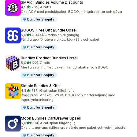
SMART Bundles Volume Discounts
av 5 stjärnor
4,9
(265)
•
Gratis
265 recensioner totalt
Öka AOV med produktpaket, BOGO, mängdrabatter och gåvor
Built for Shopify
BOGOS: Free Gift Bundle Upsell
av 5 stjärnor
5,0
(4 044)
•
Gratisplan tillgänglig
4044 recensioner totalt
Pålitlig app för gåva vid köp, köp x få y och paket
Built for Shopify
Bundlex Product Bundles Upsell
av 5 stjärnor
5,0
(122)
•
Gratis
122 recensioner totalt
Mer försäljning med paket, mängdrabatter och BOGO
Built for Shopify
Simple Bundles & Kits
av 5 stjärnor
4,8
(737)
•
Gratisplan tillgänglig
737 recensioner totalt
Bygg produktpaket, BYOB, BOGO och merförsäljning med
lagersynkronisering
Built for Shopify
Moon Bundles CartDrawer Upsell
av 5 stjärnor
5,0
(594)
•
Gratisplan tillgänglig
594 recensioner totalt
Öka ditt genomsnittliga ordervärde med paket och volymrabatter
Built for Shopify