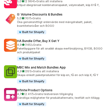
av 5 stjärnor
5,0
(2 964)
•
Gratis att installera
2964 recensioner totalt
Erbjud obegränsat kombinationspaket, volymrabatt, köp X få Y,
G: Volume Discounts & Bundles
av 5 stjärnor
5,0
(107)
•
Gratis
107 recensioner totalt
Öka genomsnittligt ordervärde med mängdrabatt, paket,
kvantitetsnivåer och BOGO
Built for Shopify
HA Bundle Offer, Buy X Get Y
av 5 stjärnor
4,9
(145)
•
Gratis
145 recensioner totalt
Paketbyggare för att snabbt skapa merförsäljning, BYOB, BOGO
och produktpaket
Built for Shopify
MBC Mix and Match Bundles App
av 5 stjärnor
4,9
(351)
•
Gratis att installera
351 recensioner totalt
Skapa enkelt paketprodukter för köp en, få en och köp X, få Y
Built for Shopify
Infinite Product Options
av 5 stjärnor
4,7
(2 417)
•
Gratis testversion tillgänglig
2417 recensioner totalt
Oändliga möjligheter för produktalternativ, textfält och tillägg
Built for Shopify