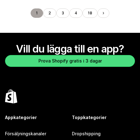
1
2
3
4
18
Vill du lägga till en app?
Prova Shopify gratis i 3 dagar
Appkategorier
Toppkategorier
Försäljningskanaler
Dropshipping