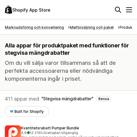
Shopify App Store
Marknadsföring och konvertering
Merförsäljning och paket
Produktp
Alla appar för produktpaket med funktioner för
stegvisa mängdrabatter
Om du vill sälja varor tillsammans så att de
perfekta accessoarerna eller nödvändiga
komponenterna ingår i priset.
411 appar med
Stegvisa mängdrabatter
Rensa
Built for Shopify
Kvantitetsrabatt Pumper Bundle
av 5 stjärnor
4,9
(3 219)
•
Gratisplan tillgänglig
3219 recensioner totalt