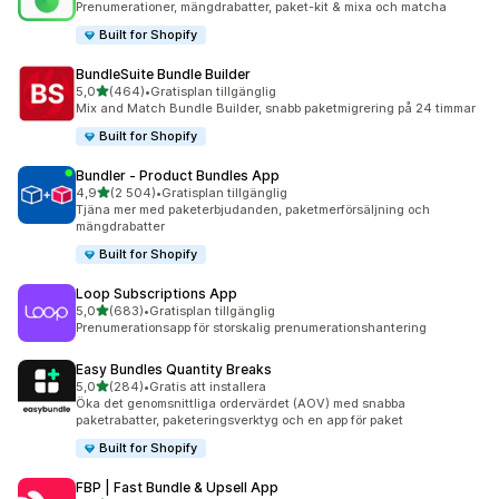
Prenumerationer, mängdrabatter, paket-kit & mixa och matcha
Built for Shopify
BundleSuite Bundle Builder
av 5 stjärnor
5,0
(464)
•
Gratisplan tillgänglig
464 recensioner totalt
Mix and Match Bundle Builder, snabb paketmigrering på 24 timmar
Built for Shopify
Bundler ‑ Product Bundles App
av 5 stjärnor
4,9
(2 504)
•
Gratisplan tillgänglig
2504 recensioner totalt
Tjäna mer med paketerbjudanden, paketmerförsäljning och
mängdrabatter
Built for Shopify
Loop Subscriptions App
av 5 stjärnor
5,0
(683)
•
Gratisplan tillgänglig
683 recensioner totalt
Prenumerationsapp för storskalig prenumerationshantering
Easy Bundles Quantity Breaks
av 5 stjärnor
5,0
(284)
•
Gratis att installera
284 recensioner totalt
Öka det genomsnittliga ordervärdet (AOV) med snabba
paketrabatter, paketeringsverktyg och en app för paket
Built for Shopify
FBP | Fast Bundle & Upsell App