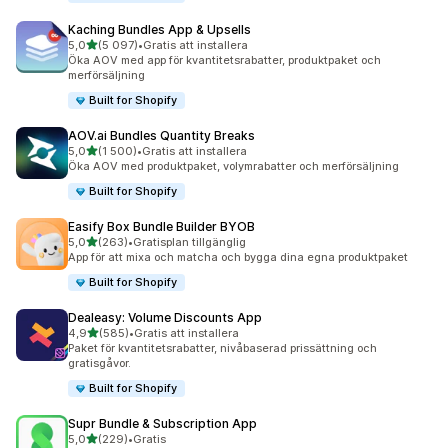
Kaching Bundles App & Upsells
av 5 stjärnor
5,0
(5 097)
•
Gratis att installera
5097 recensioner totalt
Öka AOV med app för kvantitetsrabatter, produktpaket och
merförsäljning
Built for Shopify
AOV.ai Bundles Quantity Breaks
av 5 stjärnor
5,0
(1 500)
•
Gratis att installera
1500 recensioner totalt
Öka AOV med produktpaket, volymrabatter och merförsäljning
Built for Shopify
Easify Box Bundle Builder BYOB
av 5 stjärnor
5,0
(263)
•
Gratisplan tillgänglig
263 recensioner totalt
App för att mixa och matcha och bygga dina egna produktpaket
Built for Shopify
Dealeasy: Volume Discounts App
av 5 stjärnor
4,9
(585)
•
Gratis att installera
585 recensioner totalt
Paket för kvantitetsrabatter, nivåbaserad prissättning och
gratisgåvor.
Built for Shopify
Supr Bundle & Subscription App
av 5 stjärnor
5,0
(229)
•
Gratis
229 recensioner totalt