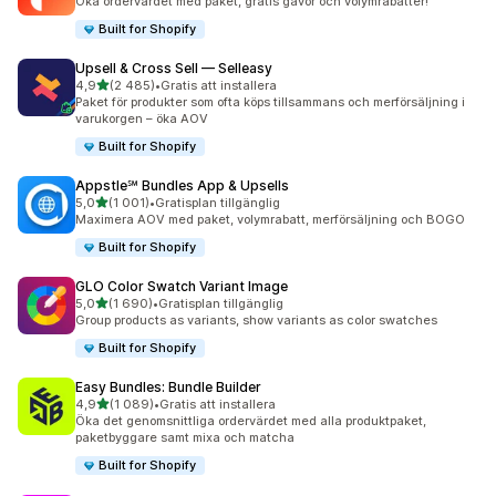
Öka ordervärdet med paket, gratis gåvor och volymrabatter!
Built for Shopify
Upsell & Cross Sell — Selleasy
av 5 stjärnor
4,9
(2 485)
•
Gratis att installera
2485 recensioner totalt
Paket för produkter som ofta köps tillsammans och merförsäljning i
varukorgen – öka AOV
Built for Shopify
Appstle℠ Bundles App & Upsells
av 5 stjärnor
5,0
(1 001)
•
Gratisplan tillgänglig
1001 recensioner totalt
Maximera AOV med paket, volymrabatt, merförsäljning och BOGO
Built for Shopify
GLO Color Swatch Variant Image
av 5 stjärnor
5,0
(1 690)
•
Gratisplan tillgänglig
1690 recensioner totalt
Group products as variants, show variants as color swatches
Built for Shopify
Easy Bundles: Bundle Builder
av 5 stjärnor
4,9
(1 089)
•
Gratis att installera
1089 recensioner totalt
Öka det genomsnittliga ordervärdet med alla produktpaket,
paketbyggare samt mixa och matcha
Built for Shopify