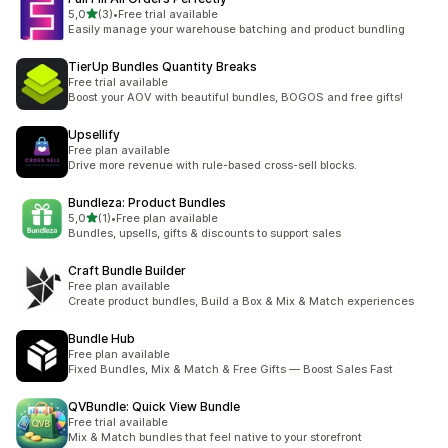
5 yıldız üzerinden
5,0
(3)
•
Free trial available
toplam 3 değerlendirme
Easily manage your warehouse batching and product bundling
TierUp Bundles Quantity Breaks
Free trial available
Boost your AOV with beautiful bundles, BOGOS and free gifts!
Upsellify
Free plan available
Drive more revenue with rule-based cross-sell blocks.
Bundleza: Product Bundles
5 yıldız üzerinden
5,0
(1)
•
Free plan available
toplam 1 değerlendirme
Bundles, upsells, gifts & discounts to support sales
Craft Bundle Builder
Free plan available
Create product bundles, Build a Box & Mix & Match experiences
Bundle Hub
Free plan available
Fixed Bundles, Mix & Match & Free Gifts — Boost Sales Fast
QVBundle: Quick View Bundle
Free trial available
Mix & Match bundles that feel native to your storefront