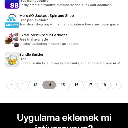
Free plan available
Easily create attractive bundles for one-click cart additions.
MeroxIO Jackpot Spin and Shop
Free plan available
Transform shopping with engaging, interactive spin-to-win game
ExtraBoost Product Addons
Free trial available
Display Collection Products as addons.
Bundle Builder
Free
Bundle products, auto-apply discounts, and accelerate your AOV
1
13
14
15
16
17
18
Uygulama eklemek mi