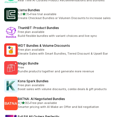
Real Time AI Curated Product Recommendations and Bundles
Llama Bundles
5 yıldız üzerinden
5,0
(1)
•
Free trial available
toplam 1 değerlendirme
Create Checkout Bundles or Volumen Discounts to increase sales
ThanhBT: Product Bundles
Free plan available
Build flexible bundles with variant choices and live sync
WDT Bundles & Volume Discounts
Free plan available
Elevate Sales with Smart Bundles, Tiered Discount & Upsell Bar
Magic Bundle
Free
Bundle products together and generate more revenue
Kona Spark Bundles
Free plan available
Boost sales with volume discounts, combo deals & gift products
BATNA: AI Negotiated Bundles
5 yıldız üzerinden
4,1
(6)
•
Free plan available
toplam 6 değerlendirme
Smarter pricing with AI Make an Offer and bid negotiation
Full Fill All Orders Perfectly