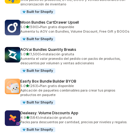
sincronización de inventario
Built for Shopify
Moon Bundles CartDrawer Upsell
de 5 estrellas
5.0
(590)
•
Plan gratis disponible
590 reseñas en total
Aumenta tu AOV con Bundles, Volume Discount, Free Gift y BOGOs
Built for Shopify
AOV.ai Bundles Quantity Breaks
de 5 estrellas
5.0
(1,500)
•
Instalación gratuita
1500 reseñas en total
Aumenta el valor promedio del pedido con packs de productos,
descuentos por volumen y ventas adicionales
Built for Shopify
Easify Box Bundle Builder BYOB
de 5 estrellas
5.0
(263)
•
Plan gratis disponible
263 reseñas en total
Aplicación de paquetes combinables para crear tus propios
productos en paquete
Built for Shopify
Dealeasy: Volume Discounts App
de 5 estrellas
4.9
(584)
•
Instalación gratuita
584 reseñas en total
Packs para descuentos por cantidad, precios por niveles y regalos.
Built for Shopify