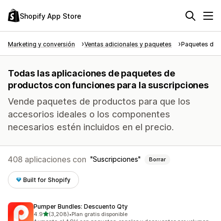
Shopify App Store
Marketing y conversión
Ventas adicionales y paquetes
Paquetes de 
Todas las aplicaciones de paquetes de
productos con funciones para la suscripciones
Vende paquetes de productos para que los
accesorios ideales o los componentes
necesarios estén incluidos en el precio.
408 aplicaciones con
Suscripciones
Borrar
Built for Shopify
Pumper Bundles: Descuento Qty
de 5 estrellas
4.9
(3,208)
•
Plan gratis disponible
3208 reseñas en total