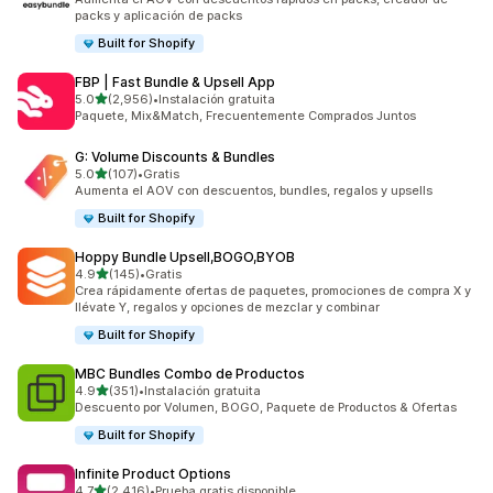
packs y aplicación de packs
Built for Shopify
FBP | Fast Bundle & Upsell App
de 5 estrellas
5.0
(2,956)
•
Instalación gratuita
2956 reseñas en total
Paquete, Mix&Match, Frecuentemente Comprados Juntos
G: Volume Discounts & Bundles
de 5 estrellas
5.0
(107)
•
Gratis
107 reseñas en total
Aumenta el AOV con descuentos, bundles, regalos y upsells
Built for Shopify
Hoppy Bundle Upsell,BOGO,BYOB
de 5 estrellas
4.9
(145)
•
Gratis
145 reseñas en total
Crea rápidamente ofertas de paquetes, promociones de compra X y
llévate Y, regalos y opciones de mezclar y combinar
Built for Shopify
MBC Bundles Combo de Productos
de 5 estrellas
4.9
(351)
•
Instalación gratuita
351 reseñas en total
Descuento por Volumen, BOGO, Paquete de Productos & Ofertas
Built for Shopify
Infinite Product Options
de 5 estrellas
4.7
(2,416)
•
Prueba gratis disponible