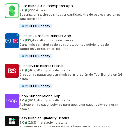
Supr Bundle & Subscription App
de 5 estrellas
5.0
(227)
•
Gratis
227 reseñas en total
Suscripciones, descuentos por cantidad, kits de packs y opciones
para combinar
Built for Shopify
Bundler ‑ Product Bundles App
de 5 estrellas
4.9
(2,492)
•
Plan gratis disponible
2492 reseñas en total
Gana más con ofertas de paquetes, ventas adicionales de
paquetes y descuentos por cantidad
Built for Shopify
BundleSuite Bundle Builder
de 5 estrellas
5.0
(462)
•
Plan gratis disponible
462 reseñas en total
Creador de paquetes combinables, migración de Fast Bundle en 24
horas
Built for Shopify
Loop Subscriptions App
de 5 estrellas
5.0
(682)
•
Plan gratis disponible
682 reseñas en total
Aplicación de suscripciones para gestionar suscripciones a gran
escala
Easy Bundles Quantity Breaks
de 5 estrellas
5.0
(283)
•
Instalación gratuita
283 reseñas en total
Aumenta el AOV con descuentos rápidos en packs, creador de