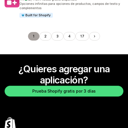
2416 reseñas en total
Opciones infinitas para opciones de productos, campos de texto y
complementos
Built for Shopify
1
2
3
4
17
¿Quieres agregar una
aplicación?
Prueba Shopify gratis por 3 días