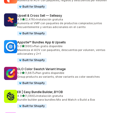
Aumenta el AOV con paquetes, regalos y descuentos por volumen
Built for Shopify
Upsell & Cross Sell — Selleasy
de 5 estrellas
4.9
(2,478)
•
Instalación gratuita
2478 reseñas en total
Aumenta el VMP con paquetes de productos comprados juntos
frecuentemente y ventas adicionales en el carrito
Built for Shopify
Appstle℠ Bundles App & Upsells
de 5 estrellas
5.0
(995)
•
Plan gratis disponible
995 reseñas en total
Maximiza el AOV con paquetes, descuentos por volumen, ventas
adicionales y 2x1
Built for Shopify
GLO Color Swatch Variant Image
de 5 estrellas
5.0
(1,687)
•
Plan gratis disponible
1687 reseñas en total
Group products as variants, show variants as color swatches
Built for Shopify
EB | Easy Bundle Builder, BYOB
de 5 estrellas
4.9
(1,086)
•
Instalación gratuita
1086 reseñas en total
Bundle builder para bundles Mix and Match o Build a Box
Built for Shopify