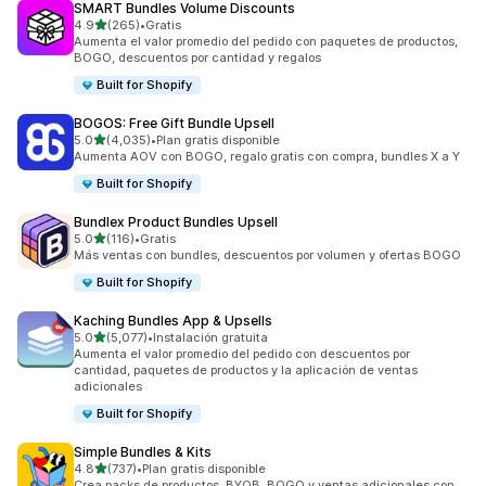
SMART Bundles Volume Discounts
de 5 estrellas
4.9
(265)
•
Gratis
265 reseñas en total
Aumenta el valor promedio del pedido con paquetes de productos,
BOGO, descuentos por cantidad y regalos
Built for Shopify
BOGOS: Free Gift Bundle Upsell
de 5 estrellas
5.0
(4,035)
•
Plan gratis disponible
4035 reseñas en total
Aumenta AOV con BOGO, regalo gratis con compra, bundles X a Y
Built for Shopify
Bundlex Product Bundles Upsell
de 5 estrellas
5.0
(116)
•
Gratis
116 reseñas en total
Más ventas con bundles, descuentos por volumen y ofertas BOGO
Built for Shopify
Kaching Bundles App & Upsells
de 5 estrellas
5.0
(5,077)
•
Instalación gratuita
5077 reseñas en total
Aumenta el valor promedio del pedido con descuentos por
cantidad, paquetes de productos y la aplicación de ventas
adicionales
Built for Shopify
Simple Bundles & Kits
de 5 estrellas
4.8
(737)
•
Plan gratis disponible
737 reseñas en total
Crea packs de productos, BYOB, BOGO y ventas adicionales con