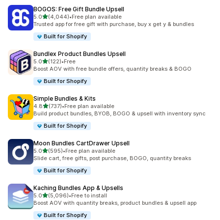
BOGOS: Free Gift Bundle Upsell
별 5개 중
5.0
(4,044)
•
Free plan available
총 리뷰 4044개
Trusted app for free gift with purchase, buy x get y & bundles
Built for Shopify
Bundlex Product Bundles Upsell
별 5개 중
5.0
(122)
•
Free
총 리뷰 122개
Boost AOV with free bundle offers, quantity breaks & BOGO
Built for Shopify
Simple Bundles & Kits
별 5개 중
4.8
(737)
•
Free plan available
총 리뷰 737개
Build product bundles, BYOB, BOGO & upsell with inventory sync
Built for Shopify
Moon Bundles CartDrawer Upsell
별 5개 중
5.0
(595)
•
Free plan available
총 리뷰 595개
Slide cart, free gifts, post purchase, BOGO, quantity breaks
Built for Shopify
Kaching Bundles App & Upsells
별 5개 중
5.0
(5,096)
•
Free to install
총 리뷰 5096개
Boost AOV with quantity breaks, product bundles & upsell app
Built for Shopify