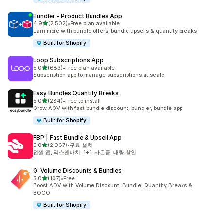
Bundler ‑ Product Bundles App
별 5개 중
4.9
(2,502)
•
Free plan available
총 리뷰 2502개
Earn more with bundle offers, bundle upsells & quantity breaks
Built for Shopify
Loop Subscriptions App
별 5개 중
5.0
(683)
•
Free plan available
총 리뷰 683개
Subscription app to manage subscriptions at scale
Easy Bundles Quantity Breaks
별 5개 중
5.0
(284)
•
Free to install
총 리뷰 284개
Grow AOV with fast bundle discount, bundler, bundle app
Built for Shopify
FBP | Fast Bundle & Upsell App
별 5개 중
5.0
(2,967)
•
무료 설치
총 리뷰 2967개
업셀 앱, 믹스앤매치, 1+1, 사은품, 대량 할인
G: Volume Discounts & Bundles
별 5개 중
5.0
(107)
•
Free
총 리뷰 107개
Boost AOV with Volume Discount, Bundle, Quantity Breaks &
BOGO
Built for Shopify