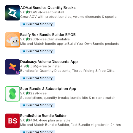
AOV.ai Bundles Quantity Breaks
별 5개 중
5.0
(1,499)
•
Free to install
총 리뷰 1499개
Grow AOV with product bundles, volume discounts & upsells
Built for Shopify
Easify Box Bundle Builder BYOB
별 5개 중
5.0
(263)
•
Free plan available
총 리뷰 263개
Mix and Match bundle app to Build Your Own Bundle products
Built for Shopify
Dealeasy: Volume Discounts App
별 5개 중
4.9
(585)
•
Free to install
총 리뷰 585개
Bundles for Quantity Discounts, Tiered Pricing & Free Gifts.
Built for Shopify
Supr Bundle & Subscription App
별 5개 중
5.0
(229)
•
Free
총 리뷰 229개
Subscriptions, quantity breaks, bundle kits & mix and match
Built for Shopify
BundleSuite Bundle Builder
별 5개 중
5.0
(464)
•
Free plan available
총 리뷰 464개
Mix and Match Bundle Builder, Fast Bundle migration in 24 hrs
Built for Shopify