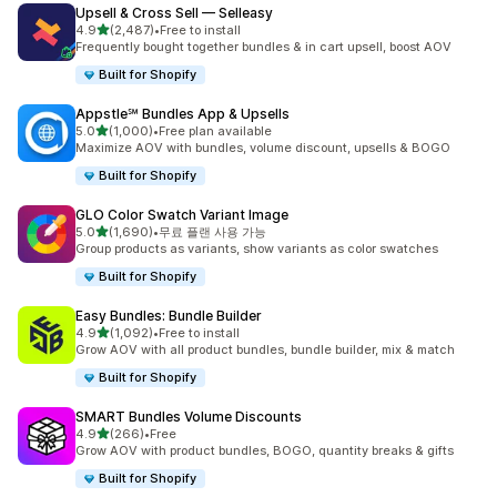
Upsell & Cross Sell — Selleasy
별 5개 중
4.9
(2,487)
•
Free to install
총 리뷰 2487개
Frequently bought together bundles & in cart upsell, boost AOV
Built for Shopify
Appstle℠ Bundles App & Upsells
별 5개 중
5.0
(1,000)
•
Free plan available
총 리뷰 1000개
Maximize AOV with bundles, volume discount, upsells & BOGO
Built for Shopify
GLO Color Swatch Variant Image
별 5개 중
5.0
(1,690)
•
무료 플랜 사용 가능
총 리뷰 1690개
Group products as variants, show variants as color swatches
Built for Shopify
Easy Bundles: Bundle Builder
별 5개 중
4.9
(1,092)
•
Free to install
총 리뷰 1092개
Grow AOV with all product bundles, bundle builder, mix & match
Built for Shopify
SMART Bundles Volume Discounts
별 5개 중
4.9
(266)
•
Free
총 리뷰 266개
Grow AOV with product bundles, BOGO, quantity breaks & gifts
Built for Shopify