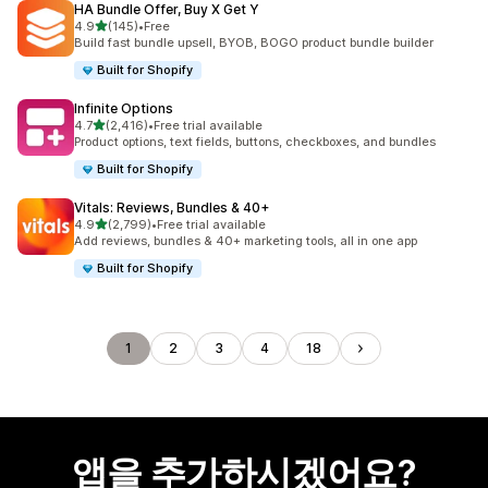
HA Bundle Offer, Buy X Get Y
별 5개 중
4.9
(145)
•
Free
총 리뷰 145개
Build fast bundle upsell, BYOB, BOGO product bundle builder
Built for Shopify
Infinite Options
별 5개 중
4.7
(2,416)
•
Free trial available
총 리뷰 2416개
Product options, text fields, buttons, checkboxes, and bundles
Built for Shopify
Vitals: Reviews, Bundles & 40+
별 5개 중
4.9
(2,799)
•
Free trial available
총 리뷰 2799개
Add reviews, bundles & 40+ marketing tools, all in one app
Built for Shopify
1
2
3
4
18
앱을 추가하시겠어요?