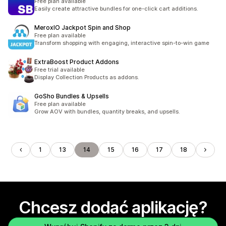
Free plan available
Easily create attractive bundles for one-click cart additions.
MeroxIO Jackpot Spin and Shop
Free plan available
Transform shopping with engaging, interactive spin-to-win game
ExtraBoost Product Addons
Free trial available
Display Collection Products as addons.
GoSho Bundles & Upsells
Free plan available
Grow AOV with bundles, quantity breaks, and upsells.
1
13
14
15
16
17
18
Chcesz dodać aplikację?