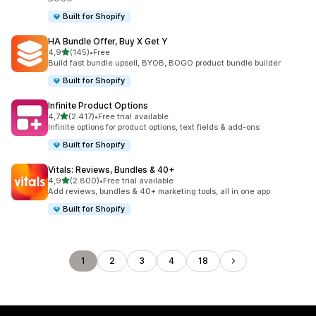
Built for Shopify
HA Bundle Offer, Buy X Get Y
5 yıldız üzerinden
4,9
(145)
•
Free
toplam 145 değerlendirme
Build fast bundle upsell, BYOB, BOGO product bundle builder
Built for Shopify
Infinite Product Options
5 yıldız üzerinden
4,7
(2.417)
•
Free trial available
toplam 2417 değerlendirme
Infinite options for product options, text fields & add-ons
Built for Shopify
Vitals: Reviews, Bundles & 40+
5 yıldız üzerinden
4,9
(2.800)
•
Free trial available
toplam 2800 değerlendirme
Add reviews, bundles & 40+ marketing tools, all in one app
Built for Shopify
1
2
3
4
18