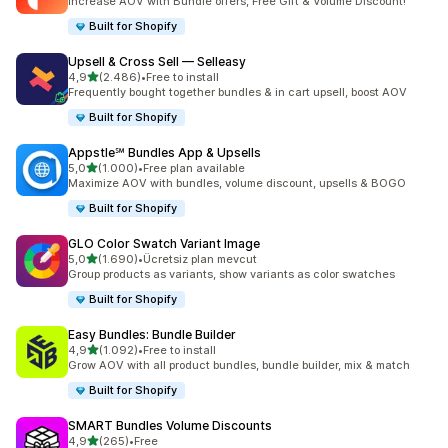
Increase AOV with Bundle offers, Free Gift & Volume Discount!
Built for Shopify
Upsell & Cross Sell — Selleasy
5 yıldız üzerinden
4,9
(2.486)
•
Free to install
toplam 2486 değerlendirme
Frequently bought together bundles & in cart upsell, boost AOV
Built for Shopify
Appstle℠ Bundles App & Upsells
5 yıldız üzerinden
5,0
(1.000)
•
Free plan available
toplam 1000 değerlendirme
Maximize AOV with bundles, volume discount, upsells & BOGO
Built for Shopify
GLO Color Swatch Variant Image
5 yıldız üzerinden
5,0
(1.690)
•
Ücretsiz plan mevcut
toplam 1690 değerlendirme
Group products as variants, show variants as color swatches
Built for Shopify
Easy Bundles: Bundle Builder
5 yıldız üzerinden
4,9
(1.092)
•
Free to install
toplam 1092 değerlendirme
Grow AOV with all product bundles, bundle builder, mix & match
Built for Shopify
SMART Bundles Volume Discounts
5 yıldız üzerinden
4,9
(265)
•
Free
toplam 265 değerlendirme