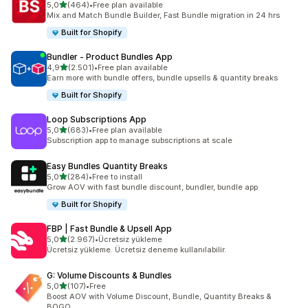
5 yıldız üzerinden
5,0
(464)
•
Free plan available
toplam 464 değerlendirme
Mix and Match Bundle Builder, Fast Bundle migration in 24 hrs
Built for Shopify
Bundler ‑ Product Bundles App
5 yıldız üzerinden
4,9
(2.501)
•
Free plan available
toplam 2501 değerlendirme
Earn more with bundle offers, bundle upsells & quantity breaks
Built for Shopify
Loop Subscriptions App
5 yıldız üzerinden
5,0
(683)
•
Free plan available
toplam 683 değerlendirme
Subscription app to manage subscriptions at scale
Easy Bundles Quantity Breaks
5 yıldız üzerinden
5,0
(284)
•
Free to install
toplam 284 değerlendirme
Grow AOV with fast bundle discount, bundler, bundle app
Built for Shopify
FBP | Fast Bundle & Upsell App
5 yıldız üzerinden
5,0
(2.967)
•
Ücretsiz yükleme
toplam 2967 değerlendirme
Ücretsiz yükleme. Ücretsiz deneme kullanılabilir.
G: Volume Discounts & Bundles
5 yıldız üzerinden
5,0
(107)
•
Free
toplam 107 değerlendirme
Boost AOV with Volume Discount, Bundle, Quantity Breaks &
BOGO