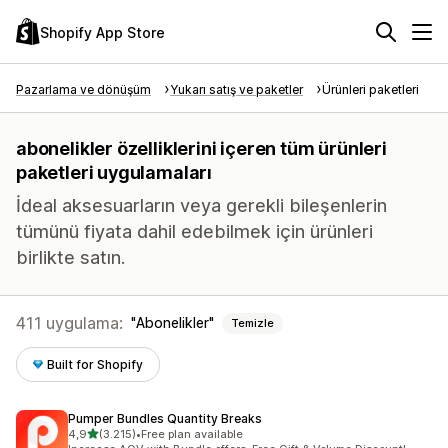
Shopify App Store
Pazarlama ve dönüşüm
Yukarı satış ve paketler
Ürünleri paketleri
abonelikler özelliklerini içeren tüm ürünleri
paketleri uygulamaları
İdeal aksesuarların veya gerekli bileşenlerin
tümünü fiyata dahil edebilmek için ürünleri
birlikte satın.
411 uygulama:
Abonelikler
Temizle
Built for Shopify
Pumper Bundles Quantity Breaks
5 yıldız üzerinden
4,9
(3.215)
•
Free plan available
toplam 3215 değerlendirme