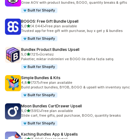
Grow AOV with product bundles, BOGO, quantity breaks & gifts
Built for Shopify
BOGOS: Free Gift Bundle Upsell
5 yıldız üzerinden
5,0
(4.044)
•
Free plan available
toplam 4044 değerlendirme
Trusted app for free gift with purchase, buy x get y & bundles
Built for Shopify
Bundlex Product Bundles Upsell
5 yıldız üzerinden
5,0
(121)
•
Ücretsiz
toplam 121 değerlendirme
Paketler, miktar indirimleri ve BOGO ile daha fazla satış
Built for Shopify
Simple Bundles & Kits
5 yıldız üzerinden
4,8
(737)
•
Free plan available
toplam 737 değerlendirme
Build product bundles, BYOB, BOGO & upsell with inventory sync
Built for Shopify
Moon Bundles CartDrawer Upsell
5 yıldız üzerinden
5,0
(595)
•
Free plan available
toplam 595 değerlendirme
Slide cart, free gifts, post purchase, BOGO, quantity breaks
Built for Shopify
Kaching Bundles App & Upsells
5 yıldız üzerinden