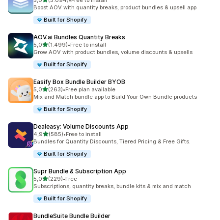
5,0
(5.094)
•
Free to install
toplam 5094 değerlendirme
Boost AOV with quantity breaks, product bundles & upsell app
Built for Shopify
AOV.ai Bundles Quantity Breaks
5 yıldız üzerinden
5,0
(1.499)
•
Free to install
toplam 1499 değerlendirme
Grow AOV with product bundles, volume discounts & upsells
Built for Shopify
Easify Box Bundle Builder BYOB
5 yıldız üzerinden
5,0
(263)
•
Free plan available
toplam 263 değerlendirme
Mix and Match bundle app to Build Your Own Bundle products
Built for Shopify
Dealeasy: Volume Discounts App
5 yıldız üzerinden
4,9
(585)
•
Free to install
toplam 585 değerlendirme
Bundles for Quantity Discounts, Tiered Pricing & Free Gifts.
Built for Shopify
Supr Bundle & Subscription App
5 yıldız üzerinden
5,0
(229)
•
Free
toplam 229 değerlendirme
Subscriptions, quantity breaks, bundle kits & mix and match
Built for Shopify
BundleSuite Bundle Builder