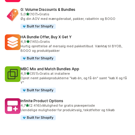
G: Volume Discounts & Bundles
ud af 5 stjerner
5,0
(107)
•
Gratis
107 anmeldelser i alt
Øg din AOV med mængderabat, pakker, rabattrin og BOGO
Built for Shopify
HA Bundle Offer, Buy X Get Y
ud af 5 stjerner
4,9
(145)
•
Gratis
145 anmeldelser i alt
Hurtig oprettelse af mersalg med pakketilbud. Værktøj til BYOB,
BOGO og produktpakker
Built for Shopify
MBC Mix and Match Bundles App
ud af 5 stjerner
4,9
(351)
•
Gratis at installere
351 anmeldelser i alt
Opret nemt pakkeprodukterne "køb én, og få én" samt "køb X og få
Y"
Built for Shopify
Infinite Product Options
ud af 5 stjerner
4,7
(2.416)
•
Mulighed for gratis prøveperiode
2416 anmeldelser i alt
Uendelige muligheder for produktvalg, tekstfelter og tilkøb
Built for Shopify