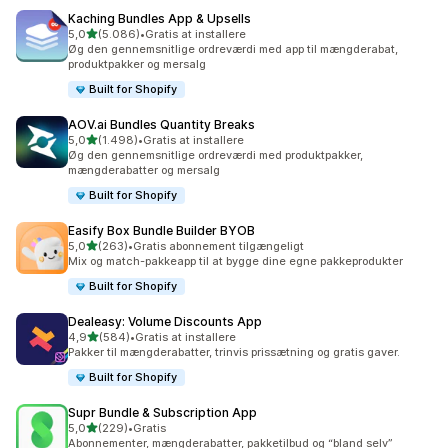
Kaching Bundles App & Upsells
ud af 5 stjerner
5,0
(5.086)
•
Gratis at installere
5086 anmeldelser i alt
Øg den gennemsnitlige ordreværdi med app til mængderabat,
produktpakker og mersalg
Built for Shopify
AOV.ai Bundles Quantity Breaks
ud af 5 stjerner
5,0
(1.498)
•
Gratis at installere
1498 anmeldelser i alt
Øg den gennemsnitlige ordreværdi med produktpakker,
mængderabatter og mersalg
Built for Shopify
Easify Box Bundle Builder BYOB
ud af 5 stjerner
5,0
(263)
•
Gratis abonnement tilgængeligt
263 anmeldelser i alt
Mix og match-pakkeapp til at bygge dine egne pakkeprodukter
Built for Shopify
Dealeasy: Volume Discounts App
ud af 5 stjerner
4,9
(584)
•
Gratis at installere
584 anmeldelser i alt
Pakker til mængderabatter, trinvis prissætning og gratis gaver.
Built for Shopify
Supr Bundle & Subscription App
ud af 5 stjerner
5,0
(229)
•
Gratis
229 anmeldelser i alt
Abonnementer, mængderabatter, pakketilbud og “bland selv”