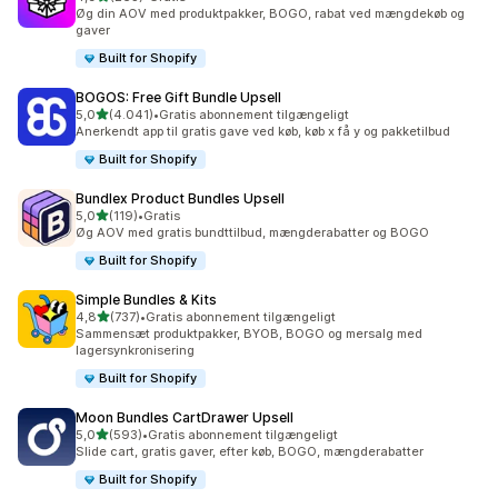
263 anmeldelser i alt
Øg din AOV med produktpakker, BOGO, rabat ved mængdekøb og
gaver
Built for Shopify
BOGOS: Free Gift Bundle Upsell
ud af 5 stjerner
5,0
(4.041)
•
Gratis abonnement tilgængeligt
4041 anmeldelser i alt
Anerkendt app til gratis gave ved køb, køb x få y og pakketilbud
Built for Shopify
Bundlex Product Bundles Upsell
ud af 5 stjerner
5,0
(119)
•
Gratis
119 anmeldelser i alt
Øg AOV med gratis bundttilbud, mængderabatter og BOGO
Built for Shopify
Simple Bundles & Kits
ud af 5 stjerner
4,8
(737)
•
Gratis abonnement tilgængeligt
737 anmeldelser i alt
Sammensæt produktpakker, BYOB, BOGO og mersalg med
lagersynkronisering
Built for Shopify
Moon Bundles CartDrawer Upsell
ud af 5 stjerner
5,0
(593)
•
Gratis abonnement tilgængeligt
593 anmeldelser i alt
Slide cart, gratis gaver, efter køb, BOGO, mængderabatter
Built for Shopify