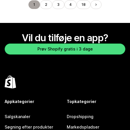
1
2
3
4
18
Vil du tilføje en app?
Prøv Shopify gratis i 3 dage
Appkategorier
Topkategorier
Salgskanaler
Dropshipping
Søgning efter produkter
Markedspladser