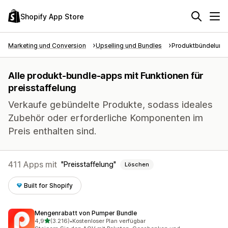
Shopify App Store
Marketing und Conversion
Upselling und Bundles
Produktbündelung
Alle produkt-bundle-apps mit Funktionen für
preisstaffelung
Verkaufe gebündelte Produkte, sodass ideales
Zubehör oder erforderliche Komponenten im
Preis enthalten sind.
411 Apps mit
Preisstaffelung
Löschen
Built for Shopify
Mengenrabatt von Pumper Bundle
von 5 Sternen
4,9
(3.216)
•
Kostenloser Plan verfügbar
3216 Rezensionen insgesamt