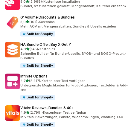
von 5 Sternen
5,0
(2.968)
•
Kostenlose Installation
2968 Rezensionen insgesamt
Bündel, oft zusammen gekauft, Mengenrabatt, KaufenX erhaltenY
G: Volume Discounts & Bundles
von 5 Sternen
5,0
(107)
•
Kostenlos
107 Rezensionen insgesamt
Mehr AOV mit Mengenrabatten, Bundles & Upsells erzielen
Built for Shopify
HA Bundle Offer, Buy X Get Y
von 5 Sternen
4,9
(145)
•
Kostenlos
145 Rezensionen insgesamt
Schneller Builder für Bundle-Upsells, BYOB- und BOGO-Produkt-
Bundles
Built for Shopify
Infinite Options
von 5 Sternen
4,7
(2.417)
•
Kostenloser Test verfügbar
2417 Rezensionen insgesamt
Unbegrenzte Möglichkeiten für Produktoptionen, Textfelder & Add-
ons
Built for Shopify
Vitals: Reviews, Bundles & 40+
von 5 Sternen
4,9
(2.799)
•
Kostenloser Test verfügbar
2799 Rezensionen insgesamt
In Vitals: Bewertungen, Pakete, Wiederholungen, Währung +40..
Built for Shopify