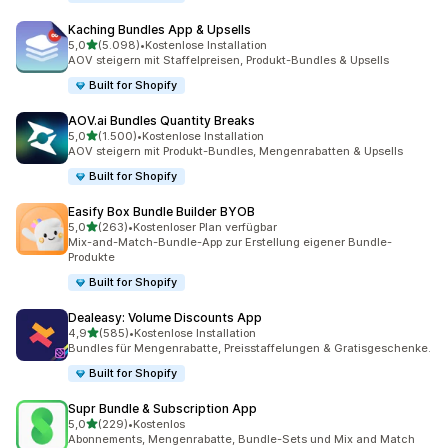
Kaching Bundles App & Upsells
von 5 Sternen
5,0
(5.098)
•
Kostenlose Installation
5098 Rezensionen insgesamt
AOV steigern mit Staffelpreisen, Produkt-Bundles & Upsells
Built for Shopify
AOV.ai Bundles Quantity Breaks
von 5 Sternen
5,0
(1.500)
•
Kostenlose Installation
1500 Rezensionen insgesamt
AOV steigern mit Produkt-Bundles, Mengenrabatten & Upsells
Built for Shopify
Easify Box Bundle Builder BYOB
von 5 Sternen
5,0
(263)
•
Kostenloser Plan verfügbar
263 Rezensionen insgesamt
Mix-and-Match-Bundle-App zur Erstellung eigener Bundle-
Produkte
Built for Shopify
Dealeasy: Volume Discounts App
von 5 Sternen
4,9
(585)
•
Kostenlose Installation
585 Rezensionen insgesamt
Bundles für Mengenrabatte, Preisstaffelungen & Gratisgeschenke.
Built for Shopify
Supr Bundle & Subscription App
von 5 Sternen
5,0
(229)
•
Kostenlos
229 Rezensionen insgesamt
Abonnements, Mengenrabatte, Bundle-Sets und Mix and Match