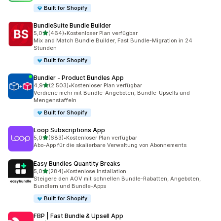
Built for Shopify
BundleSuite Bundle Builder
von 5 Sternen
5,0
(464)
•
Kostenloser Plan verfügbar
464 Rezensionen insgesamt
Mix and Match Bundle Builder, Fast Bundle-Migration in 24
Stunden
Built for Shopify
Bundler ‑ Product Bundles App
von 5 Sternen
4,9
(2.503)
•
Kostenloser Plan verfügbar
2503 Rezensionen insgesamt
Verdiene mehr mit Bundle-Angeboten, Bundle-Upsells und
Mengenstaffeln
Built for Shopify
Loop Subscriptions App
von 5 Sternen
5,0
(683)
•
Kostenloser Plan verfügbar
683 Rezensionen insgesamt
Abo-App für die skalierbare Verwaltung von Abonnements
Easy Bundles Quantity Breaks
von 5 Sternen
5,0
(284)
•
Kostenlose Installation
284 Rezensionen insgesamt
Steigere den AOV mit schnellen Bundle-Rabatten, Angeboten,
Bundlern und Bundle-Apps
Built for Shopify
FBP | Fast Bundle & Upsell App