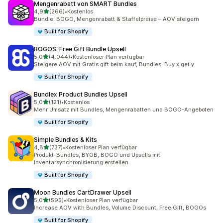
Mengenrabatt von SMART Bundles
von 5 Sternen
4,9
(266)
•
Kostenlos
266 Rezensionen insgesamt
Bundle, BOGO, Mengenrabatt & Staffelpreise – AOV steigern
Built for Shopify
BOGOS: Free Gift Bundle Upsell
von 5 Sternen
5,0
(4.044)
•
Kostenloser Plan verfügbar
4044 Rezensionen insgesamt
Steigere AOV mit Gratis gift beim kauf, Bundles, Buy x get y
Built for Shopify
Bundlex Product Bundles Upsell
von 5 Sternen
5,0
(121)
•
Kostenlos
121 Rezensionen insgesamt
Mehr Umsatz mit Bundles, Mengenrabatten und BOGO-Angeboten
Built for Shopify
Simple Bundles & Kits
von 5 Sternen
4,8
(737)
•
Kostenloser Plan verfügbar
737 Rezensionen insgesamt
Produkt-Bundles, BYOB, BOGO und Upsells mit
Inventarsynchronisierung erstellen
Built for Shopify
Moon Bundles CartDrawer Upsell
von 5 Sternen
5,0
(595)
•
Kostenloser Plan verfügbar
595 Rezensionen insgesamt
Increase AOV with Bundles, Volume Discount, Free Gift, BOGOs
Built for Shopify