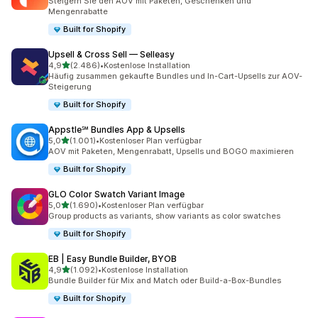
Steigern Sie den AOV mit Paketen, Geschenken und
Mengenrabatte
Built for Shopify
Upsell & Cross Sell — Selleasy
von 5 Sternen
4,9
(2.486)
•
Kostenlose Installation
2486 Rezensionen insgesamt
Häufig zusammen gekaufte Bundles und In-Cart-Upsells zur AOV-
Steigerung
Built for Shopify
Appstle℠ Bundles App & Upsells
von 5 Sternen
5,0
(1.001)
•
Kostenloser Plan verfügbar
1001 Rezensionen insgesamt
AOV mit Paketen, Mengenrabatt, Upsells und BOGO maximieren
Built for Shopify
GLO Color Swatch Variant Image
von 5 Sternen
5,0
(1.690)
•
Kostenloser Plan verfügbar
1690 Rezensionen insgesamt
Group products as variants, show variants as color swatches
Built for Shopify
EB | Easy Bundle Builder, BYOB
von 5 Sternen
4,9
(1.092)
•
Kostenlose Installation
1092 Rezensionen insgesamt
Bundle Builder für Mix and Match oder Build-a-Box-Bundles
Built for Shopify