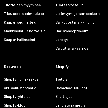
Tuotteiden myyminen
Tuotearvostelut
Tilaukset ja toimitukset
Lisämyynti ja tuotepaketit
Kaupan suunnittelu
Sähköpostimarkkinointi
Markkinointi ja konversio
Hakukoneoptimointi
Kaupan hallinnointi
Lähetys
Valuutta ja käännös
Resurssit
Shopify
Shopifyn ohjekeskus
Tietoja
API-dokumentaatio
Uramahdollisuudet
Shopify-yhteisö
Sijoittajat
Shopify-blogi
Lehdistö ja media