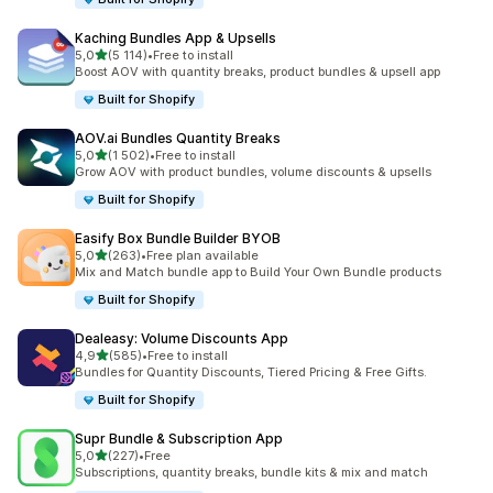
Kaching Bundles App & Upsells
/ 5 tähteä
5,0
(5 114)
•
Free to install
5114 arvostelua yhteensä
Boost AOV with quantity breaks, product bundles & upsell app
Built for Shopify
AOV.ai Bundles Quantity Breaks
/ 5 tähteä
5,0
(1 502)
•
Free to install
1502 arvostelua yhteensä
Grow AOV with product bundles, volume discounts & upsells
Built for Shopify
Easify Box Bundle Builder BYOB
/ 5 tähteä
5,0
(263)
•
Free plan available
263 arvostelua yhteensä
Mix and Match bundle app to Build Your Own Bundle products
Built for Shopify
Dealeasy: Volume Discounts App
/ 5 tähteä
4,9
(585)
•
Free to install
585 arvostelua yhteensä
Bundles for Quantity Discounts, Tiered Pricing & Free Gifts.
Built for Shopify
Supr Bundle & Subscription App
/ 5 tähteä
5,0
(227)
•
Free
227 arvostelua yhteensä
Subscriptions, quantity breaks, bundle kits & mix and match