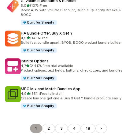
G: Volume Discounts & Bundles
/ 5 tähteä
5,0
(107)
•
Free
107 arvostelua yhteensä
Boost AOV with Volume Discount, Bundle, Quantity Breaks &
BOGO
Built for Shopify
HA Bundle Offer, Buy X Get Y
/ 5 tähteä
4,9
(145)
•
Free
145 arvostelua yhteensä
Build fast bundle upsell, BYOB, BOGO product bundle builder
Built for Shopify
Infinite Options
/ 5 tähteä
4,7
(2 417)
•
Free trial available
2417 arvostelua yhteensä
Product options, text fields, buttons, checkboxes, and bundles
Built for Shopify
MBC Mix and Match Bundles App
/ 5 tähteä
4,9
(351)
•
Free to install
351 arvostelua yhteensä
Create buy one get one & Buy X Get Y bundle products easily
Built for Shopify
1
2
3
4
18