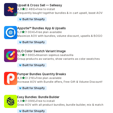
Upsell & Cross Sell — Selleasy
/ 5 tähteä
4,9
(2 485)
•
Free to install
2485 arvostelua yhteensä
Frequently bought together bundles & in cart upsell, boost AOV
Built for Shopify
Appstle℠ Bundles App & Upsells
/ 5 tähteä
5,0
(1 004)
•
Free plan available
1004 arvostelua yhteensä
Maximize AOV with bundles, volume discount, upsells & BOGO
Built for Shopify
GLO Color Swatch Variant Image
/ 5 tähteä
5,0
(1 690)
•
Ilmainen sopimus saatavilla
1690 arvostelua yhteensä
Group products as variants, show variants as color swatches
Built for Shopify
Pumper Bundles Quantity Breaks
/ 5 tähteä
4,9
(3 219)
•
Free plan available
3219 arvostelua yhteensä
Increase AOV with Bundle offers, Free Gift & Volume Discount!
Built for Shopify
Easy Bundles: Bundle Builder
/ 5 tähteä
4,9
(1 099)
•
Free to install
1099 arvostelua yhteensä
Grow AOV with all product bundles, bundle builder, mix & match
Built for Shopify