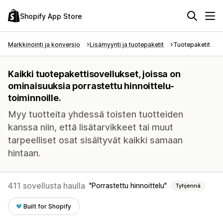
Shopify App Store
Markkinointi ja konversio
Lisämyynti ja tuotepaketit
Tuotepaketit
Kaikki tuotepakettisovellukset, joissa on
ominaisuuksia porrastettu hinnoittelu-
toiminnoille.
Myy tuotteita yhdessä toisten tuotteiden
kanssa niin, että lisätarvikkeet tai muut
tarpeelliset osat sisältyvät kaikki samaan
hintaan.
411 sovellusta haulla
Porrastettu hinnoittelu
Tyhjennä
Built for Shopify