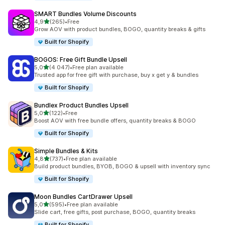
SMART Bundles Volume Discounts
/ 5 tähteä
4,9
(265)
•
Free
265 arvostelua yhteensä
Grow AOV with product bundles, BOGO, quantity breaks & gifts
Built for Shopify
BOGOS: Free Gift Bundle Upsell
/ 5 tähteä
5,0
(4 047)
•
Free plan available
4047 arvostelua yhteensä
Trusted app for free gift with purchase, buy x get y & bundles
Built for Shopify
Bundlex Product Bundles Upsell
/ 5 tähteä
5,0
(122)
•
Free
122 arvostelua yhteensä
Boost AOV with free bundle offers, quantity breaks & BOGO
Built for Shopify
Simple Bundles & Kits
/ 5 tähteä
4,8
(737)
•
Free plan available
737 arvostelua yhteensä
Build product bundles, BYOB, BOGO & upsell with inventory sync
Built for Shopify
Moon Bundles CartDrawer Upsell
/ 5 tähteä
5,0
(595)
•
Free plan available
595 arvostelua yhteensä
Slide cart, free gifts, post purchase, BOGO, quantity breaks
Built for Shopify