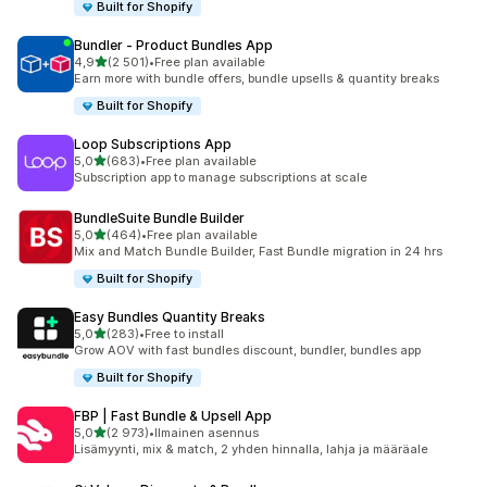
Built for Shopify
Bundler ‑ Product Bundles App
/ 5 tähteä
4,9
(2 501)
•
Free plan available
2501 arvostelua yhteensä
Earn more with bundle offers, bundle upsells & quantity breaks
Built for Shopify
Loop Subscriptions App
/ 5 tähteä
5,0
(683)
•
Free plan available
683 arvostelua yhteensä
Subscription app to manage subscriptions at scale
BundleSuite Bundle Builder
/ 5 tähteä
5,0
(464)
•
Free plan available
464 arvostelua yhteensä
Mix and Match Bundle Builder, Fast Bundle migration in 24 hrs
Built for Shopify
Easy Bundles Quantity Breaks
/ 5 tähteä
5,0
(283)
•
Free to install
283 arvostelua yhteensä
Grow AOV with fast bundles discount, bundler, bundles app
Built for Shopify
FBP | Fast Bundle & Upsell App
/ 5 tähteä
5,0
(2 973)
•
Ilmainen asennus
2973 arvostelua yhteensä
Lisämyynti, mix & match, 2 yhden hinnalla, lahja ja määräale