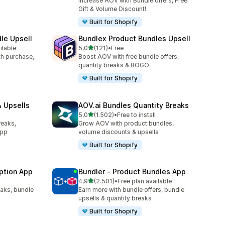
Increase AOV with Bundle offers, Free
Gift & Volume Discount!
Built for Shopify
le Upsell
Bundlex Product Bundles Upsell
de 5 estrelas
ilable
5,0
(121)
•
Free
121 total de avaliações
ith purchase,
Boost AOV with free bundle offers,
quantity breaks & BOGO
Built for Shopify
 Upsells
AOV.ai Bundles Quantity Breaks
de 5 estrelas
5,0
(1.502)
•
Free to install
1502 total de avaliações
reaks,
Grow AOV with product bundles,
app
volume discounts & upsells
Built for Shopify
ption App
Bundler ‑ Product Bundles App
de 5 estrelas
4,9
(2.501)
•
Free plan available
2501 total de avaliações
eaks, bundle
Earn more with bundle offers, bundle
upsells & quantity breaks
Built for Shopify