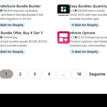
ndleSuite Bundle Builder
Easy Bundles Quantity
de 5 estrelas
de 5 estrelas
(464)
•
Free plan available
5,0
(283)
•
Free to install
 total de avaliações
283 total de avaliações
 and Match Bundle Builder, Fast
Grow AOV with fast bundle
dle migration in 24 hrs
bundler, bundles app
Built for Shopify
Built for Shopify
 Bundle Offer, Buy X Get Y
Infinite Options
de 5 estrelas
de 5 estrelas
(145)
•
Free
4,7
(2.417)
•
Free trial avai
 total de avaliações
2417 total de avaliações
ld fast bundle upsell, BYOB, BOGO
Product options, text fields
duct bundle builder
checkboxes, and bundles
Built for Shopify
Built for Shopify
Seguinte
1
2
3
4
…
18