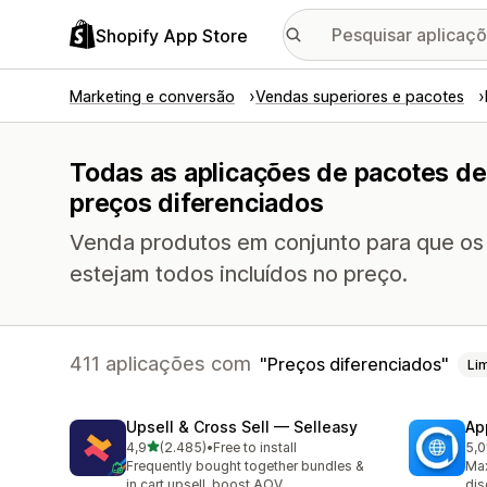
Shopify App Store
Marketing e conversão
Vendas superiores e pacotes
Todas as aplicações de pacotes d
preços diferenciados
Venda produtos em conjunto para que os
estejam todos incluídos no preço.
411 aplicações com
Preços diferenciados
Li
Upsell & Cross Sell — Selleasy
Ap
de 5 estrelas
4,9
(2.485)
•
Free to install
5,0
2485 total de avaliações
100
Frequently bought together bundles &
Max
in cart upsell, boost AOV
dis