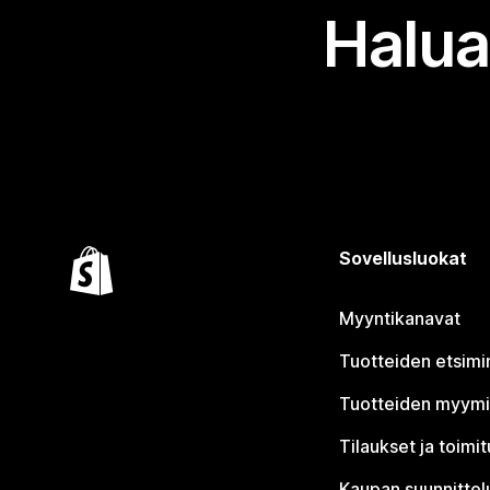
Halua
Sovellusluokat
Myyntikanavat
Tuotteiden etsimi
Tuotteiden myym
Tilaukset ja toimi
Kaupan suunnittel