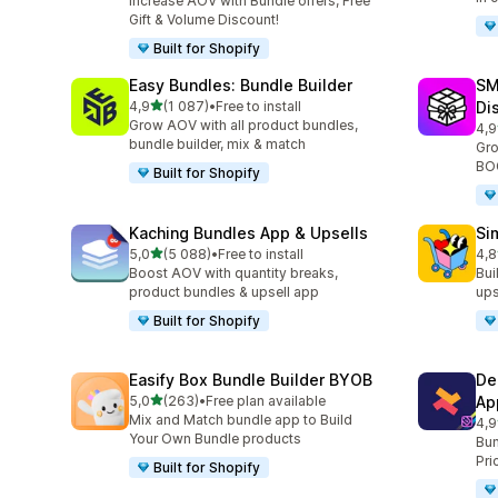
Increase AOV with Bundle offers, Free
Gift & Volume Discount!
Built for Shopify
Easy Bundles: Bundle Builder
SM
/ 5 tähteä
4,9
(1 087)
•
Free to install
Di
1087 arvostelua yhteensä
Grow AOV with all product bundles,
4,9
265
bundle builder, mix & match
Gro
BOG
Built for Shopify
Kaching Bundles App & Upsells
Si
/ 5 tähteä
5,0
(5 088)
•
Free to install
4,8
5088 arvostelua yhteensä
737
Boost AOV with quantity breaks,
Bui
product bundles & upsell app
ups
Built for Shopify
Easify Box Bundle Builder BYOB
De
/ 5 tähteä
5,0
(263)
•
Free plan available
Ap
263 arvostelua yhteensä
Mix and Match bundle app to Build
4,9
584
Your Own Bundle products
Bun
Pri
Built for Shopify