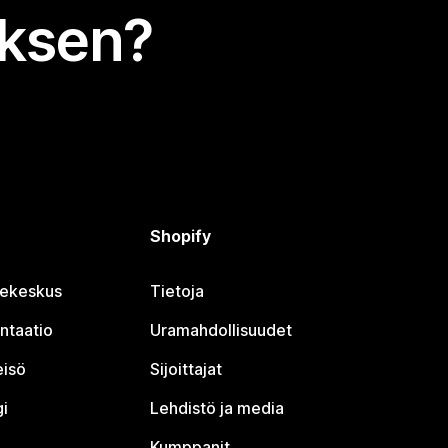
uksen?
Shopify
jekeskus
Tietoja
ntaatio
Uramahdollisuudet
eisö
Sijoittajat
i
Lehdistö ja media
Kumppanit