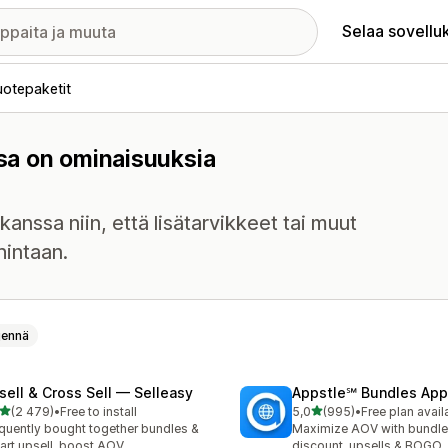
Selaa sovellu
uotepaketit
ssa on ominaisuuksia
anssa niin, että lisätarvikkeet tai muut
hintaan.
jennä
sell & Cross Sell — Selleasy
Appstle℠ Bundles App
/ 5 tähteä
/ 5 tähteä
(2 479)
•
Free to install
5,0
(995)
•
Free plan avail
9 arvostelua yhteensä
995 arvostelua yhteensä
quently bought together bundles &
Maximize AOV with bundle
cart upsell, boost AOV
discount, upsells & BOGO