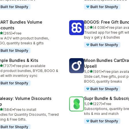
Built for Shopify
Built for Shopify
ART Bundles Volume
BOGOS: Free Gift Bund
/ 5 tähteä
scounts
5,0
(4 038)
•
Free plan ava
4038 arvostelua yhteensä
Trusted app for free gift w
/ 5 tähteä
(265)
•
Free
 arvostelua yhteensä
buy x get y & bundles
w AOV with product bundles,
O, quantity breaks & gifts
Built for Shopify
Built for Shopify
mple Bundles & Kits
Moon Bundles CartDr
/ 5 tähteä
(737)
•
Free plan available
Upsell
 arvostelua yhteensä
ld product bundles, BYOB, BOGO &
/ 5 tähteä
5,0
(591)
•
Free plan avail
591 arvostelua yhteensä
ell with inventory sync
Slide cart, free gifts, post 
BOGO, quantity breaks
Built for Shopify
Built for Shopify
aleasy: Volume Discounts
Supr Bundle & Subscri
/ 5 tähteä
p
5,0
(227)
•
Free
227 arvostelua yhteensä
Subscriptions, quantity br
/ 5 tähteä
(584)
•
Free to install
 arvostelua yhteensä
kits & mix and match
dles for Quantity Discounts, Tiered
cing & Free Gifts.
Built for Shopify
Built for Shopify