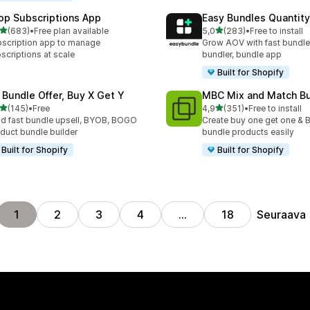
op Subscriptions App
Easy Bundles Quantity
/ 5 tähteä
/ 5 tähteä
(683)
•
Free plan available
5,0
(283)
•
Free to install
 arvostelua yhteensä
283 arvostelua yhteensä
scription app to manage
Grow AOV with fast bundle
scriptions at scale
bundler, bundle app
Built for Shopify
 Bundle Offer, Buy X Get Y
MBC Mix and Match B
/ 5 tähteä
/ 5 tähteä
(145)
•
Free
4,9
(351)
•
Free to install
 arvostelua yhteensä
351 arvostelua yhteensä
ld fast bundle upsell, BYOB, BOGO
Create buy one get one & B
duct bundle builder
bundle products easily
Built for Shopify
Built for Shopify
Seuraava
1
2
3
4
…
18