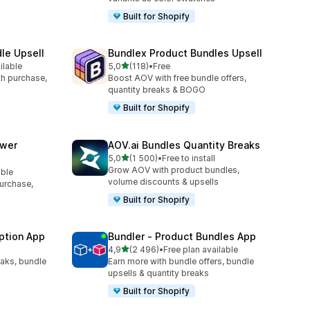
Built for Shopify
le Upsell
Bundlex Product Bundles Upsell
/ 5 tähteä
ilable
5,0
(118)
•
Free
118 arvostelua yhteensä
ith purchase,
Boost AOV with free bundle offers,
quantity breaks & BOGO
Built for Shopify
awer
AOV.ai Bundles Quantity Breaks
/ 5 tähteä
5,0
(1 500)
•
Free to install
1500 arvostelua yhteensä
Grow AOV with product bundles,
able
volume discounts & upsells
purchase,
Built for Shopify
ption App
Bundler ‑ Product Bundles App
/ 5 tähteä
4,9
(2 496)
•
Free plan available
2496 arvostelua yhteensä
eaks, bundle
Earn more with bundle offers, bundle
upsells & quantity breaks
Built for Shopify