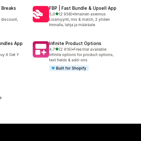
 Breaks
FBP | Fast Bundle & Upsell App
/ 5 tähteä
5,0
(2 958)
•
Ilmainen asennus
2958 arvostelua yhteensä
 discount,
Lisämyynti, mix & match, 2 yhden
hinnalla, lahja ja määräale
undles App
Infinite Product Options
/ 5 tähteä
4,7
(2 416)
•
Free trial available
2416 arvostelua yhteensä
uy X Get Y
Infinite options for product options,
text fields & add-ons
Built for Shopify