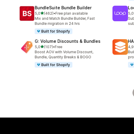
BundleSuite Bundle Builder
Lo
/ 5 tähteä
5,0
(462)
•
Free plan available
5,0
462 arvostelua yhteensä
683
Mix and Match Bundle Builder, Fast
Sub
Bundle migration in 24 hrs
sub
Built for Shopify
G: Volume Discounts & Bundles
HA
/ 5 tähteä
5,0
(107)
•
Free
4,9
107 arvostelua yhteensä
145
Boost AOV with Volume Discount,
Bui
Bundle, Quantity Breaks & BOGO
pro
Built for Shopify