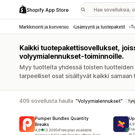
Shopify App Store
Markkinointi ja konversio
Lisämyynti ja tuotepaketit
T
Kaikki tuotepakettisovellukset, joi
volyymialennukset-toiminnoille.
Myy tuotteita yhdessä toisten tuotteiden k
tarpeelliset osat sisältyvät kaikki samaan 
409 sovellusta haulla
Volyymialennukset
Tyh
Pumper Bundles Quantity
Up
Breaks
4,9
247
Fre
/ 5 tähteä
4,9
(3 209)
•
Free plan available
3209 arvostelua yhteensä
in 