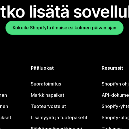
tko lisätä sovell
Kokeile Shopifyta ilmaiseksi kolmen päivän ajan
Pääluokat
Resurssit
Suoratoimitus
Shopifyn oh
nen
Markkinapaikat
API-dokume
inen
Tuotearvostelut
Shopify-yht
tukset
Lisämyynti ja tuotepaketit
Shopify-blog
u
Sähköpostimarkkinointi
Tutkimus