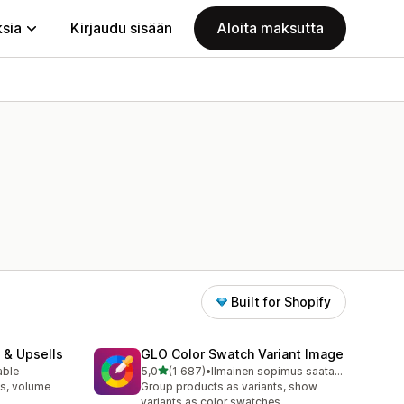
ksia
Kirjaudu sisään
Aloita maksutta
Built for Shopify
 & Upsells
GLO Color Swatch Variant Image
/ 5 tähteä
able
5,0
(1 687)
•
Ilmainen sopimus saatavilla
1687 arvostelua yhteensä
s, volume
Group products as variants, show
variants as color swatches