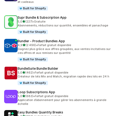
et cadeaux.
Built for Shopify
Supr Bundle & Subscription App
étoile(s) sur 5
5,0
(227)
•
Gratuite
227 avis au total
Abonnements, réductions sur quantité, ensembles et panachage
Built for Shopify
Bundler ‑ Product Bundles App
étoile(s) sur 5
4,9
(2 496)
•
Forfait gratuit disponible
2496 avis au total
Gagnez plus grâce aux offres groupées, aux ventes incitatives sur
ces offres et aux remises sur quantité
Built for Shopify
BundleSuite Bundle Builder
étoile(s) sur 5
5,0
(462)
•
Forfait gratuit disponible
462 avis au total
Créateur de lots Mix and Match, migration rapide des lots en 24 h
Built for Shopify
Loop Subscriptions App
étoile(s) sur 5
5,0
(683)
•
Forfait gratuit disponible
683 avis au total
Application d’abonnement pour gérer les abonnements à grande
échelle
Easy Bundles Quantity Breaks