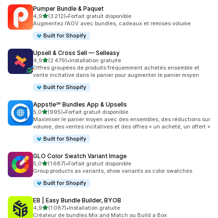
Pumper Bundle & Paquet
étoile(s) sur 5
4,9
(3 212)
•
Forfait gratuit disponible
3212 avis au total
Augmentez l’AOV avec bundles, cadeaux et remises volume
Built for Shopify
Upsell & Cross Sell — Selleasy
étoile(s) sur 5
4,9
(2 479)
•
Installation gratuite
2479 avis au total
Offres groupées de produits fréquemment achetés ensemble et
vente incitative dans le panier pour augmenter le panier moyen
Built for Shopify
Appstle℠ Bundles App & Upsells
étoile(s) sur 5
5,0
(995)
•
Forfait gratuit disponible
995 avis au total
Maximiser le panier moyen avec des ensembles, des réductions sur
volume, des ventes incitatives et des offres « un acheté, un offert »
Built for Shopify
GLO Color Swatch Variant Image
étoile(s) sur 5
5,0
(1 687)
•
Forfait gratuit disponible
1687 avis au total
Group products as variants, show variants as color swatches
Built for Shopify
EB | Easy Bundle Builder, BYOB
étoile(s) sur 5
4,9
(1 087)
•
Installation gratuite
1087 avis au total
Créateur de bundles Mix and Match ou Build a Box