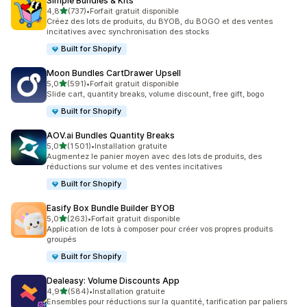
Simple Bundles & Kits
étoile(s) sur 5
4,8
(737)
•
Forfait gratuit disponible
737 avis au total
Créez des lots de produits, du BYOB, du BOGO et des ventes
incitatives avec synchronisation des stocks
Built for Shopify
Moon Bundles CartDrawer Upsell
étoile(s) sur 5
5,0
(591)
•
Forfait gratuit disponible
591 avis au total
Slide cart, quantity breaks, volume discount, free gift, bogo
Built for Shopify
AOV.ai Bundles Quantity Breaks
étoile(s) sur 5
5,0
(1 501)
•
Installation gratuite
1501 avis au total
Augmentez le panier moyen avec des lots de produits, des
réductions sur volume et des ventes incitatives
Built for Shopify
Easify Box Bundle Builder BYOB
étoile(s) sur 5
5,0
(263)
•
Forfait gratuit disponible
263 avis au total
Application de lots à composer pour créer vos propres produits
groupés
Built for Shopify
Dealeasy: Volume Discounts App
étoile(s) sur 5
4,9
(584)
•
Installation gratuite
584 avis au total
Ensembles pour réductions sur la quantité, tarification par paliers