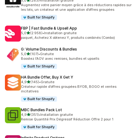
étoile(s) sur 5
5,0
(283)
•
Installation gratuite
283 avis au total
Augmentez votre panier moyen grâce à des réductions rapides sur
les lots, un créateur et une application d’offres groupées
Built for Shopify
FBP | Fast Bundle & Upsell App
étoile(s) sur 5
5,0
(2 958)
•
Installation gratuite
2958 avis au total
paquet, Achetez X obtenez Y, produits combinés (Combo)
G: Volume Discounts & Bundles
étoile(s) sur 5
5,0
(107)
•
Gratuite
107 avis au total
Boostez l’AOV avec remises, bundles et upsells
Built for Shopify
HA Bundle Offer, Buy X Get Y
étoile(s) sur 5
4,9
(145)
•
Gratuite
145 avis au total
Créateur rapide d’offres groupées BYOB, BOGO et ventes
incitatives
Built for Shopify
MBC Bundles Pack Lot
étoile(s) sur 5
4,9
(351)
•
Installation gratuite
351 avis au total
Remise Quantité Prix Dégressif Réduction Offre 2 pour 1
Built for Shopify
Infinite Product Options