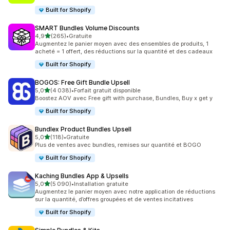
Built for Shopify
SMART Bundles Volume Discounts
étoile(s) sur 5
4,9
(265)
•
Gratuite
265 avis au total
Augmentez le panier moyen avec des ensembles de produits, 1
acheté = 1 offert, des réductions sur la quantité et des cadeaux
Built for Shopify
BOGOS: Free Gift Bundle Upsell
étoile(s) sur 5
5,0
(4 038)
•
Forfait gratuit disponible
4038 avis au total
Boostez AOV avec Free gift with purchase, Bundles, Buy x get y
Built for Shopify
Bundlex Product Bundles Upsell
étoile(s) sur 5
5,0
(118)
•
Gratuite
118 avis au total
Plus de ventes avec bundles, remises sur quantité et BOGO
Built for Shopify
Kaching Bundles App & Upsells
étoile(s) sur 5
5,0
(5 090)
•
Installation gratuite
5090 avis au total
Augmentez le panier moyen avec notre application de réductions
sur la quantité, d’offres groupées et de ventes incitatives
Built for Shopify